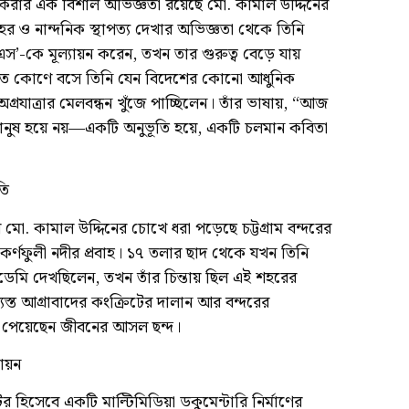
 করার এক বিশাল অভিজ্ঞতা রয়েছে মো. কামাল উদ্দিনের
শহর ও নান্দনিক স্থাপত্য দেখার অভিজ্ঞতা থেকে তিনি
কেএস’-কে মূল্যায়ন করেন, তখন তার গুরুত্ব বেড়ে যায়
ভৃত কোণে বসে তিনি যেন বিদেশের কোনো আধুনিক
গ্রযাত্রার মেলবন্ধন খুঁজে পাচ্ছিলেন। তাঁর ভাষায়, “আজ
ুষ হয়ে নয়—একটি অনুভূতি হয়ে, একটি চলমান কবিতা
তি
. কামাল উদ্দিনের চোখে ধরা পড়েছে চট্টগ্রাম বন্দরের
র কর্ণফুলী নদীর প্রবাহ। ১৭ তলার ছাদ থেকে যখন তিনি
েমি দেখছিলেন, তখন তাঁর চিন্তায় ছিল এই শহরের
যস্ত আগ্রাবাদের কংক্রিটের দালান আর বন্দরের
 পেয়েছেন জীবনের আসল ছন্দ।
যায়ন
ডিটর হিসেবে একটি মাল্টিমিডিয়া ডকুমেন্টারি নির্মাণের