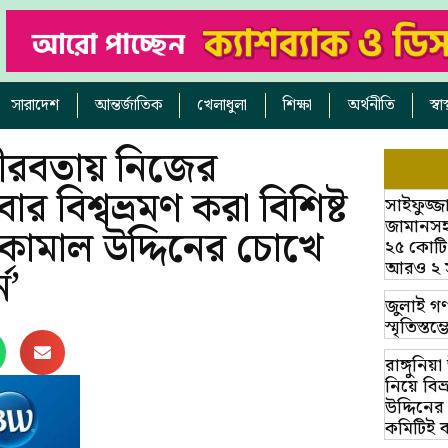
সারাদেশ
আন্তর্জাতিক
খেলাধুলা
শিক্ষা
অর্থনীতি
স্ব
ীরবতায় নিজের
ার বিশ্বভ্রমণ করা বিশিষ্ট
সাইফুজ্জ
জামানসহ
 কামাল উদ্দিনের চোখে
২৫ কোটি
আরও ২ সাক
ন’
জুলাই গণ
স্মৃতিস্ত
রাঙ্গুনিয
নিয়ে বি
উদ্দিনের
কমিটিই 