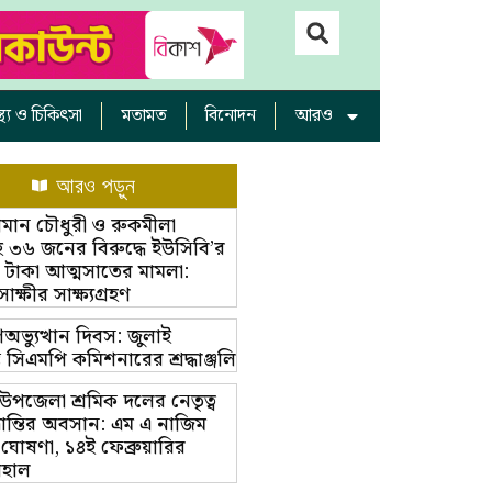
াস্থ্য ও চিকিৎসা
মতামত
বিনোদন
আরও
আরও পড়ুন
ামান চৌধুরী ও রুকমীলা
 ৩৬ জনের বিরুদ্ধে ইউসিবি’র
 টাকা আত্মসাতের মামলা:
্ষীর সাক্ষ্যগ্রহণ
অভ্যুত্থান দিবস: জুলাই
ম্ভে সিএমপি কমিশনারের শ্রদ্ধাঞ্জলি
়া উপজেলা শ্রমিক দলের নেতৃত্ব
ভ্রান্তির অবসান: এম এ নাজিম
 ঘোষণা, ১৪ই ফেব্রুয়ারির
বহাল