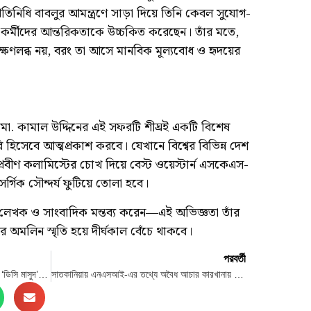
তিনিধি বাবলুর আমন্ত্রণে সাড়া দিয়ে তিনি কেবল সুযোগ-
 কর্মীদের আন্তরিকতাকে উচ্চকিত করেছেন। তাঁর মতে,
্ষণলব্ধ নয়, বরং তা আসে মানবিক মূল্যবোধ ও হৃদয়ের
মো. কামাল উদ্দিনের এই সফরটি শীঘ্রই একটি বিশেষ
ি হিসেবে আত্মপ্রকাশ করবে। যেখানে বিশ্বের বিভিন্ন দেশ
্রবীণ কলামিস্টের চোখ দিয়ে বেস্ট ওয়েস্টার্ন এসকেএস-
র্গিক সৌন্দর্য ফুটিয়ে তোলা হবে।
ন লেখক ও সাংবাদিক মন্তব্য করেন—এই অভিজ্ঞতা তাঁর
অমলিন স্মৃতি হয়ে দীর্ঘকাল বেঁচে থাকবে।
পরবর্তী
চট্টগ্রামের নতুন পুলিশ সুপার হিসেবে আলোচিত ‘ডিসি মাসুদ’-এর নিয়োগ: জনমনে স্বস্তির আভাস
সাতকানিয়ায় এনএসআই-এর তথ্যে অবৈধ আচার কারখানায় অভিযান: ৫০ হাজার টাকা জরিমানা ও মালামাল জব্দ