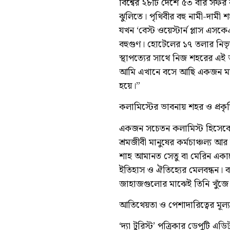
বিশ্বের ২৮টি দেশে ৫৩ বার সফর
ঝুলিতে। পৃথিবীর বহু নামী-দামী 
যখন ‘বেস্ট ওয়েস্টার্ন প্লাস এস
বহুগুণ। হোটেলের ১৭ তলার নি
স্থাপত্যের সাথে নিজ শহরের এই অ
আমি এখানে বসে আছি একজন মান
হয়ে।”
কলামিস্টের ভাবনায় শহর ও প্রকৃ
একজন সচেতন কলামিস্ট হিসেবে মো
শ্রমজীবী মানুষের কর্মচাঞ্চল্য আ
শাহ আমানত সেতু বা মেরিন একাড
ইতিহাস ও ঐতিহ্যের মেলবন্ধন। ব্
জাহাজগুলোর মাঝেই তিনি খুঁজে
আতিথেয়তা ও পেশাদারিত্বের মূল্
‘দ্যা টুরিস্ট’ পত্রিকার ডেপুটি এ