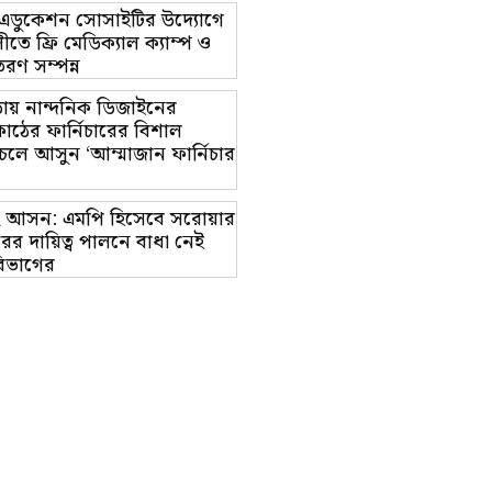
ট এডুকেশন সোসাইটির উদ্যোগে
তে ফ্রি মেডিক্যাল ক্যাম্প ও
রণ সম্পন্ন
ায় নান্দনিক ডিজাইনের
াঠের ফার্নিচারের বিশাল
চলে আসুন ‘আম্মাজান ফার্নিচার
াম-২ আসন: এমপি হিসেবে সরোয়ার
র দায়িত্ব পালনে বাধা নেই
িভাগের