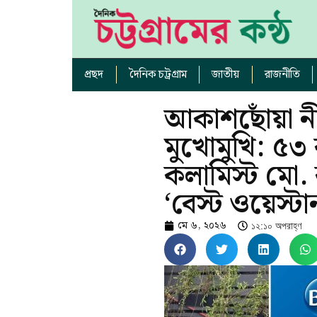
প্রছদ
দৈনিক চট্রগ্রাম
জাতীয়
রাজনীতি
আকাশছোঁয়া ন
মুখোমুখি: ৫৩ ব
কলামিস্ট মো.
‘বেস্ট ওয়েস্টার্
মে ৬, ২০২৬
১২:১০ অপরাহ্ণ