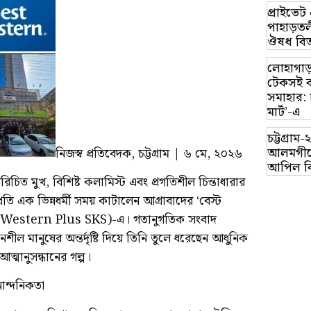
প্রাইভে
পাহাড়তলী
ঔষধ বিত
লোহাগাড়
টেকসই ক
সমাহার: 
মার্ট’-এ
চট্টগ্র
আলমগীরে
নিজস্ব প্রতিবেদক, চট্টগ্রাম | ৬ মে, ২০২৬
আপিল ব
িচিত মুখ, বিশিষ্ট কলামিস্ট এবং প্রগতিশীল চিন্তাধারার
রতি এক ভিন্নধর্মী সময় কাটালেন আগ্রাবাদের ‘বেস্ট
est Western Plus SKS)-এ। গতানুগতিক সংবাদ
ীল মানুষের অন্তর্দৃষ্টি দিয়ে তিনি তুলে ধরেছেন আধুনিক
্মানুসন্ধানের গল্প।
নান্দনিকতা