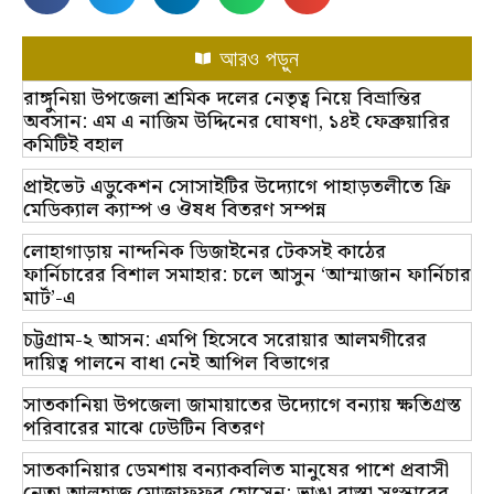
আরও পড়ুন
রাঙ্গুনিয়া উপজেলা শ্রমিক দলের নেতৃত্ব নিয়ে বিভ্রান্তির
অবসান: এম এ নাজিম উদ্দিনের ঘোষণা, ১৪ই ফেব্রুয়ারির
কমিটিই বহাল
প্রাইভেট এডুকেশন সোসাইটির উদ্যোগে পাহাড়তলীতে ফ্রি
মেডিক্যাল ক্যাম্প ও ঔষধ বিতরণ সম্পন্ন
লোহাগাড়ায় নান্দনিক ডিজাইনের টেকসই কাঠের
ফার্নিচারের বিশাল সমাহার: চলে আসুন ‘আম্মাজান ফার্নিচার
মার্ট’-এ
চট্টগ্রাম-২ আসন: এমপি হিসেবে সরোয়ার আলমগীরের
দায়িত্ব পালনে বাধা নেই আপিল বিভাগের
সাতকানিয়া উপজেলা জামায়াতের উদ্যোগে বন্যায় ক্ষতিগ্রস্ত
পরিবারের মাঝে ঢেউটিন বিতরণ
সাতকানিয়ার ডেমশায় বন্যাকবলিত মানুষের পাশে প্রবাসী
নেতা আলহাজ্ব মোজাফফর হোসেন; ভাঙা রাস্তা সংস্কারের