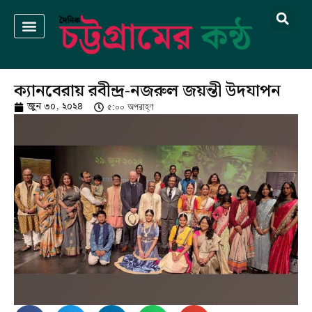
ক্যানবেরায় রবীন্দ্র-নজরুল জয়ন্তী উদযাপন
জুন ৩০, ২০২৪
৫:০০ অপরাহ্ণ