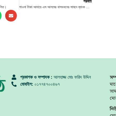
পরবর্তী
ালিত।
পাওনা টাকা আদায়ে এস আলমের বাসভবনের সামনে ব্যাংক কর্মকর্তাদের অবস্থান
সম্
প্রকাশক ও সম্পাদক :
আলহাজ্জ মোঃ ফরিদ উদ্দিন
মার
মোবাইল:
০১৭৭৪৭০০৪৬৭
সা
মো
নি
মো