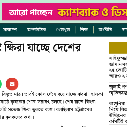
সারাদেশ
আন্তর্জাতিক
খেলাধুলা
শিক্ষা
অর্থনীতি
স্ব
 ক্ষিরা যাচ্ছে দেশের
সাইফুজ্জ
জামানসহ
২৫ কোটি
আরও ২ সাক
জুলাই গণ
স্মৃতিস্ত
 বিস্তৃত মাঠ। তারই কোল ঘেঁষে বয়ে যাচ্ছে ঝরনা। হালকা
 মাঠে কৃষকের শোর-সরাবৎ চলছে। শেষ রাতে কিংবা
রাঙ্গুনিয
 সতেজ ক্ষিরা তুলতে ব্যস্ত। বলছিলাম চট্টগ্রামের
নিয়ে বি
উদ্দিনের
কার কৃষকদের কথা।
কমিটিই 