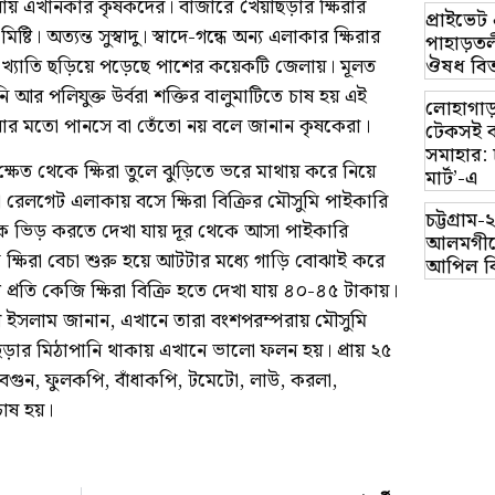
 যায় এখানকার কৃষকদের। বাজারে খৈয়াছড়ার ক্ষিরার
প্রাইভে
টি। অত্যন্ত সুস্বাদু। স্বাদে-গন্ধে অন্য এলাকার ক্ষিরার
পাহাড়তলী
ঔষধ বিত
র খ্যাতি ছড়িয়ে পড়েছে পাশের কয়েকটি জেলায়। মূলত
 আর পলিযুক্ত উর্বরা শক্তির বালুমাটিতে চাষ হয় এই
লোহাগাড়
ক্ষিরার মতো পানসে বা তেঁতো নয় বলে জানান কৃষকেরা।
টেকসই ক
সমাহার: 
্ষেত থেকে ক্ষিরা তুলে ঝুড়িতে ভরে মাথায় করে নিয়ে
মার্ট’-এ
ছড়া রেলগেট এলাকায় বসে ক্ষিরা বিক্রির মৌসুমি পাইকারি
চট্টগ্র
কে ভিড় করতে দেখা যায় দূর থেকে আসা পাইকারি
আলমগীরে
ক্ষিরা বেচা শুরু হয়ে আটটার মধ্যে গাড়ি বোঝাই করে
আপিল ব
 প্রতি কেজি ক্ষিরা বিক্রি হতে দেখা যায় ৪০-৪৫ টাকায়।
 ইসলাম জানান, এখানে তারা বংশপরম্পরায় মৌসুমি
 ছড়ার মিঠাপানি থাকায় এখানে ভালো ফলন হয়। প্রায় ২৫
 বেগুন, ফুলকপি, বাঁধাকপি, টমেটো, লাউ, করলা,
াষ হয়।