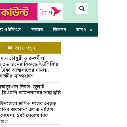
াস্থ্য ও চিকিৎসা
মতামত
বিনোদন
আরও
আরও পড়ুন
ামান চৌধুরী ও রুকমীলা
 ৩৬ জনের বিরুদ্ধে ইউসিবি’র
 টাকা আত্মসাতের মামলা:
্ষীর সাক্ষ্যগ্রহণ
অভ্যুত্থান দিবস: জুলাই
ম্ভে সিএমপি কমিশনারের শ্রদ্ধাঞ্জলি
়া উপজেলা শ্রমিক দলের নেতৃত্ব
ভ্রান্তির অবসান: এম এ নাজিম
 ঘোষণা, ১৪ই ফেব্রুয়ারির
বহাল