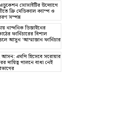
ট এডুকেশন সোসাইটির উদ্যোগে
তে ফ্রি মেডিক্যাল ক্যাম্প ও
রণ সম্পন্ন
ায় নান্দনিক ডিজাইনের
াঠের ফার্নিচারের বিশাল
চলে আসুন ‘আম্মাজান ফার্নিচার
াম-২ আসন: এমপি হিসেবে সরোয়ার
র দায়িত্ব পালনে বাধা নেই
িভাগের