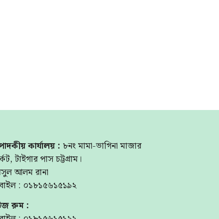
পাদকীয় কার্যালয় :
৮নং মামা-ভাগিনা মাজার
্কেট, টাইগার পাস চট্টগ্রাম।
মসুল আলম রানা
বাইল : ০১৮১৫৬১৫১৯২
উজ রুম :
বাইল : ০১৮১৫৬১৫১৯২