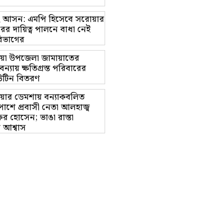
াম-২ আসন: এমপি হিসেবে সরোয়ার
র দায়িত্ব পালনে বাধা নেই
িভাগের
য়া উপজেলা জামায়াতের
ন্যায় ক্ষতিগ্রস্ত পরিবারের
উটিন বিতরণ
য়ার ডেমশায় বন্যাকবলিত
পাশে প্রবাসী নেতা আলহাজ্ব
 হোসেন; ভাঙা রাস্তা
র আশ্বাস