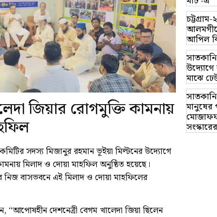
মার্ট’-এ
চট্টগ্র
আলমগীরে
আপিল ব
সাতকানি
উদ্যোগে ব
মাঝে ঢে
সাতকানি
খালেদা জিয়ার রোগমুক্তি কামনায়
মানুষের 
মোজাফফর
াহফিল
সংস্কারে
হী কমিটির সদস্য মিজানুর রহমান ভূইয়া মিল্টনের উদ্যোগে
কামনায় মিলাদ ও দোয়া মাহফিল অনুষ্ঠিত হয়েছে।
য় তার নিজ বাসভবনে এই মিলাদ ও দোয়া মাহফিলের
লেন, “আপোষহীন দেশনেত্রী বেগম খালেদা জিয়া ছিলেন