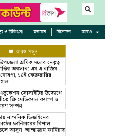
াস্থ্য ও চিকিৎসা
মতামত
বিনোদন
আরও
আরও পড়ুন
়া উপজেলা শ্রমিক দলের নেতৃত্ব
ভ্রান্তির অবসান: এম এ নাজিম
 ঘোষণা, ১৪ই ফেব্রুয়ারির
বহাল
ট এডুকেশন সোসাইটির উদ্যোগে
তে ফ্রি মেডিক্যাল ক্যাম্প ও
রণ সম্পন্ন
ায় নান্দনিক ডিজাইনের
াঠের ফার্নিচারের বিশাল
চলে আসুন ‘আম্মাজান ফার্নিচার