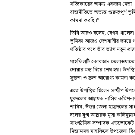
সত্যিকারের অনন্য একজন নেতা। তাঁ
রাজনীতিতে অত্যন্ত গুরুত্বপূর্ণ ভ
কামনা করছি।”
তিনি আরও বলেন, বেগম খালেদা জিয়
ভূমিকা আজও দেশবাসীর হৃদয়ে গভী
প্রতিষ্ঠার পথে তাঁর ত্যাগ নতুন প্
মাহফিলটি কোরআন তেলাওয়াতের মা
দোয়ার মধ্য দিয়ে শেষ হয়। উপস্থিত 
সুস্থতা ও দ্রুত আরোগ্য কামনা ক
এতে উপস্থিত ছিলেন সন্দ্বীপ 
যুবদলের আহ্বায়ক নাসির কমিশনার,
শামিম, উত্তর জেলা ছাত্রদলের স
দলের যুগ্ম আহ্বায়ক মুসা কলিমুল্
সাংগঠনিক সম্পাদক এডভোকেট এম
নিজামসহ মাহফিলে উপজেলা বিএনপি