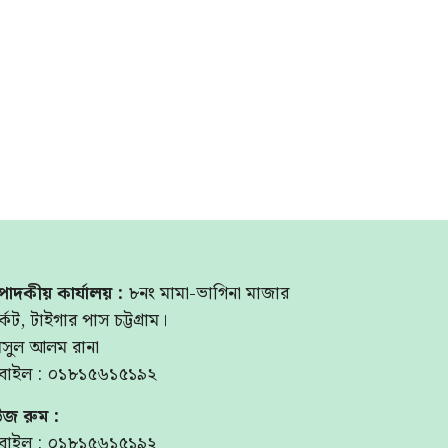
পাদকীয় কার্যালয় :
৮নং মামা-ভাগিনা মাজার
্কেট, টাইগার পাস চট্টগ্রাম।
মসুল আলম রানা
বাইল : ০১৮১৫৬১৫১৯২
উজ রুম :
বাইল : ০১৮১৫৬১৫১৯২