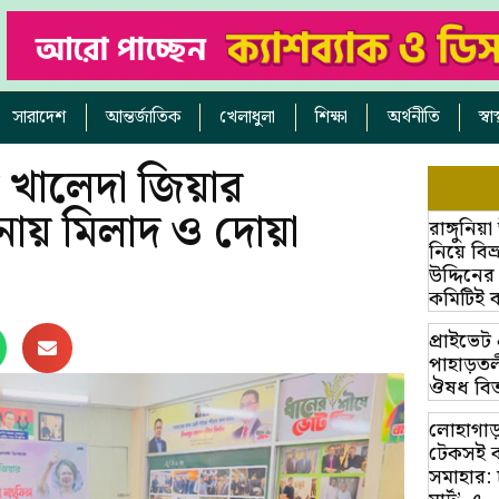
সারাদেশ
আন্তর্জাতিক
খেলাধুলা
শিক্ষা
অর্থনীতি
স্ব
গম খালেদা জিয়ার
মনায় মিলাদ ও দোয়া
রাঙ্গুনিয
নিয়ে বি
উদ্দিনের
কমিটিই 
প্রাইভে
পাহাড়তলী
ঔষধ বিত
লোহাগাড়
টেকসই ক
সমাহার: 