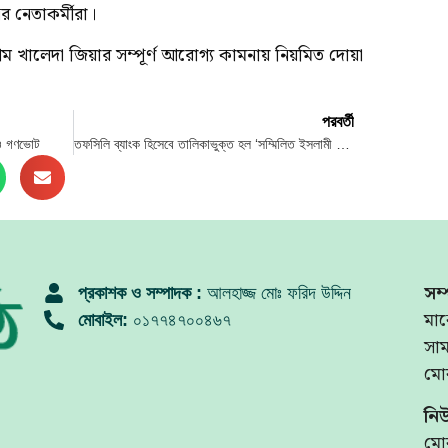
নেতাকর্মীরা।
খালেদা জিয়ার সম্পূর্ণ আরোগ্য কামনায় নিয়মিত দোয়া
পরবর্তী
ন ও গণভোট
তফসিলি ব্যাংক হিসেবে তালিকাভুক্ত হল ‘সম্মিলিত ইসলামী ব্যাংক’
সম্
প্রকাশক ও সম্পাদক :
আলহাজ্জ মোঃ ফরিদ উদ্দিন
মার
মোবাইল:
০১৭৭৪৭০০৪৬৭
সা
মো
নি
মো