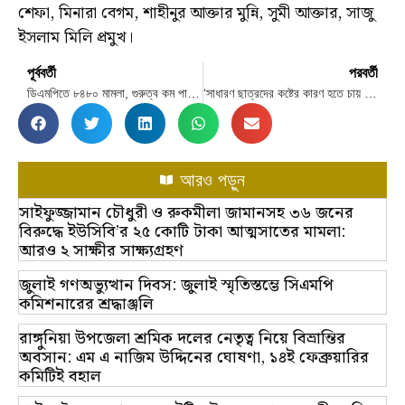
শেফা, মিনারা বেগম, শাহীনুর আক্তার মুন্নি, সুমী আক্তার, সাজু
ইসলাম মিলি প্রমুখ।
পূর্ববর্তী
পরবর্তী
ডিএমপিতে ৮৪৮০ মামলা, গুরুত্ব কম পাচ্ছে আন্দোলন ছাড়া অন্য অভিযোগ
‘সাধারণ ছাত্রদের কষ্টের কারণ হতে চায় না শিবির’
আরও পড়ুন
সাইফুজ্জামান চৌধুরী ও রুকমীলা জামানসহ ৩৬ জনের
বিরুদ্ধে ইউসিবি’র ২৫ কোটি টাকা আত্মসাতের মামলা:
আরও ২ সাক্ষীর সাক্ষ্যগ্রহণ
জুলাই গণঅভ্যুত্থান দিবস: জুলাই স্মৃতিস্তম্ভে সিএমপি
কমিশনারের শ্রদ্ধাঞ্জলি
রাঙ্গুনিয়া উপজেলা শ্রমিক দলের নেতৃত্ব নিয়ে বিভ্রান্তির
অবসান: এম এ নাজিম উদ্দিনের ঘোষণা, ১৪ই ফেব্রুয়ারির
কমিটিই বহাল