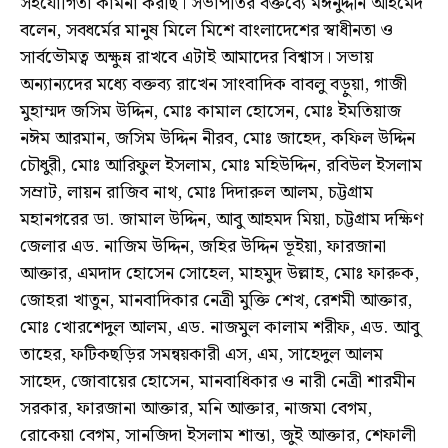
সহযোগিতা কামনা করছি। সভাপতির বক্তব্যে মঈনুদ্দীন আহমেদ
বলেন, সবধর্মের মানুষ মিলে মিশে বাংলাদেশের স্বাধীনতা ও
সার্বভৌমত্ব অক্ষুন্ন রাখবে এটাই আমাদের বিশ্বাস। সভায়
অন্যান্যদের মধ্যে বক্তব্য রাখেন সাংবাদিক বাবলু বড়ুয়া, গাজী
মুহাম্মদ জসিম উদ্দিন, মোঃ কামাল হোসেন, মোঃ ইমতিয়াজ
নঈম আরমান, জসিম উদ্দিন নীরব, মোঃ জাহেদ, কফিল উদ্দিন
চৌধুরী, মোঃ আরিফুল ইসলাম, মোঃ মহিউদ্দিন, রবিউল ইসলাম
সম্রাট, লায়ন রাজিব নাথ, মোঃ দিদারুল আলম, চট্টগ্রাম
মহানগরের ডা. জামাল উদ্দিন, আবু আহমদ মিয়া, চট্টগ্রাম দক্ষিণ
জেলার এড. নাজিম উদ্দিন, জহির উদ্দিন ভূইয়া, ফারজানা
আক্তার, এমদাদ হোসেন সোহেল, মাহমুদ উল্লাহ, মোঃ ফারুক,
জোহরা খাতুন, মানবাদিকার নেত্রী মুক্তি শেখ, রেশমী আক্তার,
মোঃ খোরশেদুল আলম, এড. নাজমুল কালাম শরীফ, এড. আবু
তাহের, ফটিকছড়ির সমন্বয়কারী এস, এম, সাহেদুল আলম
সাহেদ, জোবায়ের হোসেন, মানবাধিকার ও নারী নেত্রী শারমীন
সরকার, ফারজানা আক্তার, মনি আক্তার, নাজমা বেগম,
রোকেয়া বেগম, সানজিদা ইসলাম শান্তা, জুই আক্তার, শেফালী