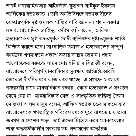
তারই ধারাবাহিকতায় আইনজীবী মুহাম্মদ সাইফুল ইসলাম
আলিফের হত্যাকান্ড । তাই অনতিবিলম্বে হত্যাকারীদের
গ্রেপ্তারপূর্বক দৃষ্টান্তমূলক শাস্তির দাবি জানান। প্রধান বক্তার
বক্তব্য সাংবাদিক জাহিদুল করিম কচি বলেন, আলিফ
হত্যাকান্ডের সুষ্ঠ তদন্তপূর্বক দোষী ব্যক্তিদের দৃষ্টান্তমূলক শাস্তি
নিশ্চিত করতে হবে। সাংবাদিক সমাজ এ হত্যাকান্ডের সম্পূর্ণ
কার্যক্রম গণমাধ্যমে প্রকাশ করার আহ্বান জানান। প্রধান
আলোচকের বক্তব্যে লায়ন মোঃ ইলিয়াস সিরাজী বলেন,
বাংলাদেশে পরিপূর্ণ মানবাধিকার সুরক্ষায় আইএইচআরসি
জেনেভা দীর্ঘদিন ধরে কাজ করে যাচ্ছে। এ সংগঠন সবসময়
নজরদারী রাখে মানবাধিকার রক্ষায়। কোন হত্যাকান্ড এ সংগঠন
মেনে নেয় না। মানবাধিকার নেতা ও সাংস্কৃতিক ব্যক্তিত্ব সৈয়দ
মোস্তফা আলম মাসুম বলেন, আলিফ হত্যাকান্ডের মাধ্যমে যারা
বাংলাদেশকে গণতান্ত্রিক পরিবেশ থেকে দূরে রাখতে চায় তারা
জনগণ ও দেশের শত্রু। তাই এদের চিহ্নিত করে মোকাবেলার
জন্য অন্তবর্তীকালীন সরকার সহ-প্রশাসনের আন্তরিক