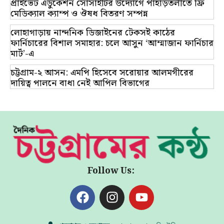
প্রাইভেট এডুকেশন সোসাইটির উদ্যোগে পাহাড়তলীতে ফ্রি
মেডিক্যাল ক্যাম্প ও ঔষধ বিতরণ সম্পন্ন
লোহাগাড়ায় নান্দনিক ডিজাইনের টেকসই কাঠের
ফার্নিচারের বিশাল সমাহার: চলে আসুন ‘আম্মাজান ফার্নিচার
মার্ট’-এ
চট্টগ্রাম-২ আসন: এমপি হিসেবে সরোয়ার আলমগীরের
দায়িত্ব পালনে বাধা নেই আপিল বিভাগের
Follow Us: