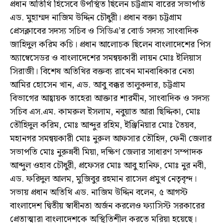
প্রধান অতিথি হিসেবে উপস্থিত ছিলেন চট্টগ্রাম বারের সভাপতি
এড. মুহাম্মদ নাজিম উদ্দিন চৌধুরী। প্রধান বক্তা চট্টগ্রাম
প্রেসক্লাবের সদস্য সচিব ও সিডিএ’র বোর্ড সদস্য সাংবাদিক
জাহিদুল করিম কচি। প্রধান আলোচক ছিলেন বাংলাদেশের পিস
অ্যাম্বেসেডর ও বাংলাদেশের সমন্বয়কারী লায়ন মোঃ ইলিয়াস
সিরাজী। বিশেষ অতিথির বক্তব্য রাখেন মানবাধিকার নেতা
আমির হোসেন খান, এড. আবু বক্কর তালুকদার, চট্টগ্রাম
বিভাগের আহ্বায়ক তাহেরা আক্তার শারমীন, সাংবাদিক ও সদস্য
সচিব এস.এম. কামরুল ইসলাম, নবুয়াত আরা ছিদ্দিকা, মোঃ
তৌহিদুল করিম, মোঃ আব্দুর রহিম, ইঞ্জিনিয়ার মোঃ তৈয়ব,
মহানগর সমন্বয়কারী মোঃ নুরুল আফসার তৌহিদ, ফেনী জেলার
সভাপতি মোঃ নুরুন্নবী মিয়া, দক্ষিণ জেলার সাধারণ সম্পাদক
আব্দুল ওহাব চৌধুরী, প্রফেসর মোঃ আবু হানিফ, মোঃ নুর নবী,
এড. ফরিদুল আলম, মুজিবুর রহমান রাসেল প্রমুখ নেতৃবৃন্দ।
সভায় প্রধান অতিথি এড. নাজিম উদ্দিন বলেন, ৫ আগস্ট
বাংলাদেশ দ্বিতীয় স্বাধীনতা অর্জন করলেও ফ্যাসিস্ট সরকারের
প্রেতাত্মারা বাংলাদেশকে অস্থিতিশীল করতে মরিয়া হয়েছে।