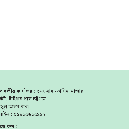
পাদকীয় কার্যালয় :
৮নং মামা-ভাগিনা মাজার
্কেট, টাইগার পাস চট্টগ্রাম।
মসুল আলম রানা
বাইল : ০১৮১৫৬১৫১৯২
উজ রুম :