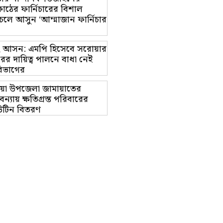
াঠের ফার্নিচারের বিশাল
চলে আসুন ‘আম্মাজান ফার্নিচার
াম-২ আসন: এমপি হিসেবে সরোয়ার
র দায়িত্ব পালনে বাধা নেই
িভাগের
য়া উপজেলা জামায়াতের
ন্যায় ক্ষতিগ্রস্ত পরিবারের
উটিন বিতরণ