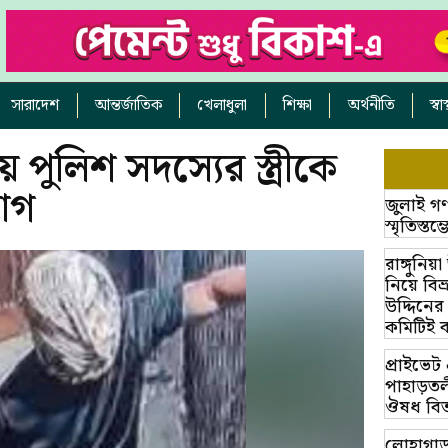
সারাদেশ
আন্তর্জাতিক
খেলাধুলা
শিক্ষা
অর্থনীতি
স্ব
 পুলিশ সদস্যের স্ত্রীকে
োগ
জুলাই গণ
স্মৃতিস্ত
রাঙ্গুনিয
নিয়ে বি
উদ্দিনের
কমিটিই 
প্রাইভে
পাহাড়তলী
ঔষধ বিত
লোহাগাড়