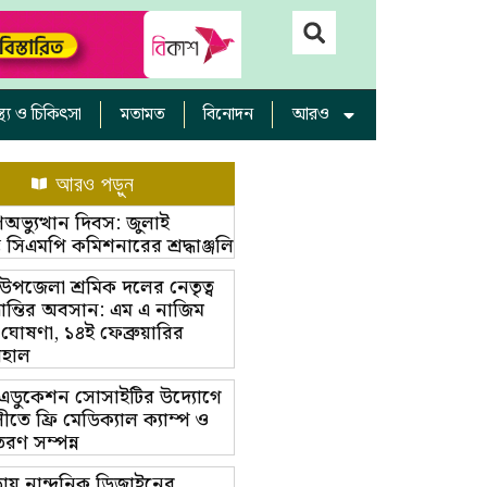
াস্থ্য ও চিকিৎসা
মতামত
বিনোদন
আরও
আরও পড়ুন
অভ্যুত্থান দিবস: জুলাই
ম্ভে সিএমপি কমিশনারের শ্রদ্ধাঞ্জলি
়া উপজেলা শ্রমিক দলের নেতৃত্ব
ভ্রান্তির অবসান: এম এ নাজিম
 ঘোষণা, ১৪ই ফেব্রুয়ারির
বহাল
ট এডুকেশন সোসাইটির উদ্যোগে
তে ফ্রি মেডিক্যাল ক্যাম্প ও
রণ সম্পন্ন
ায় নান্দনিক ডিজাইনের