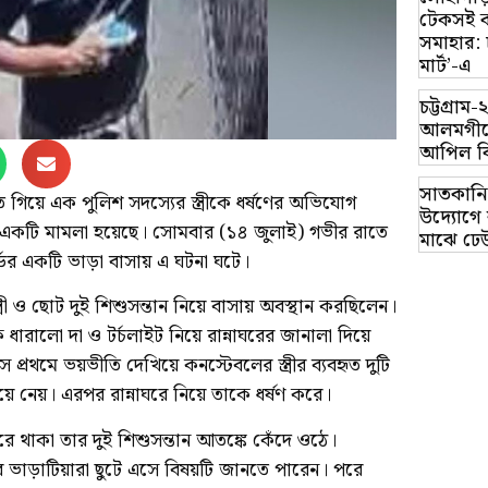
টেকসই ক
সমাহার: 
মার্ট’-এ
চট্টগ্র
আলমগীরে
আপিল ব
সাতকানি
 গিয়ে এক পুলিশ সদস্যের স্ত্রীকে ধর্ষণের অভিযোগ
উদ্যোগে ব
 একটি মামলা হয়েছে। সোমবার (১৪ জুলাই) গভীর রাতে
মাঝে ঢে
ডের একটি ভাড়া বাসায় এ ঘটনা ঘটে।
ত্রী ও ছোট দুই শিশুসন্তান নিয়ে বাসায় অবস্থান করছিলেন।
ধারালো দা ও টর্চলাইট নিয়ে রান্নাঘরের জানালা দিয়ে
প্রথমে ভয়ভীতি দেখিয়ে কনস্টেবলের স্ত্রীর ব্যবহৃত দুটি
 নেয়। এরপর রান্নাঘরে নিয়ে তাকে ধর্ষণ করে।
 থাকা তার দুই শিশুসন্তান আতঙ্কে কেঁদে ওঠে।
র ভাড়াটিয়ারা ছুটে এসে বিষয়টি জানতে পারেন। পরে