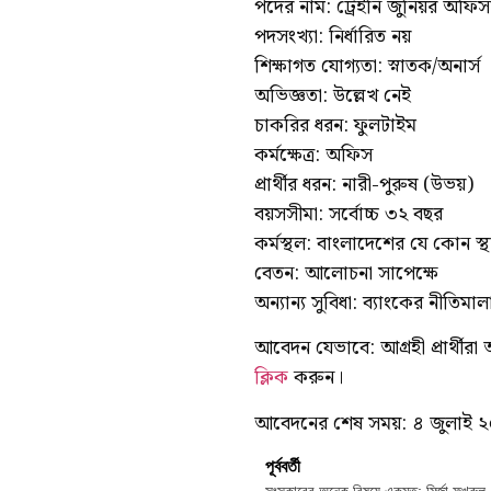
পদের নাম: ট্রেইনি জুনিয়র অফিস
পদসংখ্যা: নির্ধারিত নয়
শিক্ষাগত যোগ্যতা: স্নাতক/অনার্স
অভিজ্ঞতা: উল্লেখ নেই
চাকরির ধরন: ফুলটাইম
কর্মক্ষেত্র: অফিস
প্রার্থীর ধরন: নারী-পুরুষ (উভয়)
বয়সসীমা: সর্বোচ্চ ৩২ বছর
কর্মস্থল: বাংলাদেশের যে কোন স্থ
বেতন: আলোচনা সাপেক্ষে
অন্যান্য সুবিধা: ব্যাংকের নীতিমাল
আবেদন যেভাবে: আগ্রহী প্রার্থীর
ক্লিক
করুন।
আবেদনের শেষ সময়: ৪ জুলাই ২
পূর্ববর্তী