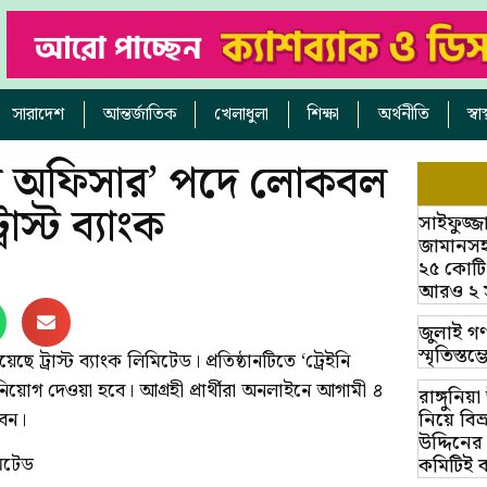
সারাদেশ
আন্তর্জাতিক
খেলাধুলা
শিক্ষা
অর্থনীতি
স্ব
িয়র অফিসার’ পদে লোকবল
রাস্ট ব্যাংক
সাইফুজ্জ
জামানসহ
২৫ কোটি
আরও ২ সাক
জুলাই গণ
স্মৃতিস্ত
ছে ট্রাস্ট ব্যাংক লিমিটেড। প্রতিষ্ঠানটিতে ‘ট্রেইনি
োগ দেওয়া হবে। আগ্রহী প্রার্থীরা অনলাইনে আগামী ৪
রাঙ্গুনিয
বেন।
নিয়ে বি
উদ্দিনের
িমিটেড
কমিটিই 