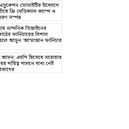
ট এডুকেশন সোসাইটির উদ্যোগে
তে ফ্রি মেডিক্যাল ক্যাম্প ও
রণ সম্পন্ন
ায় নান্দনিক ডিজাইনের
াঠের ফার্নিচারের বিশাল
চলে আসুন ‘আম্মাজান ফার্নিচার
াম-২ আসন: এমপি হিসেবে সরোয়ার
র দায়িত্ব পালনে বাধা নেই
িভাগের