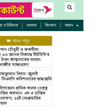
াস্থ্য ও চিকিৎসা
মতামত
বিনোদন
আরও
আরও পড়ুন
ামান চৌধুরী ও রুকমীলা
 ৩৬ জনের বিরুদ্ধে ইউসিবি’র
 টাকা আত্মসাতের মামলা:
্ষীর সাক্ষ্যগ্রহণ
অভ্যুত্থান দিবস: জুলাই
ম্ভে সিএমপি কমিশনারের শ্রদ্ধাঞ্জলি
়া উপজেলা শ্রমিক দলের নেতৃত্ব
ভ্রান্তির অবসান: এম এ নাজিম
 ঘোষণা, ১৪ই ফেব্রুয়ারির
বহাল