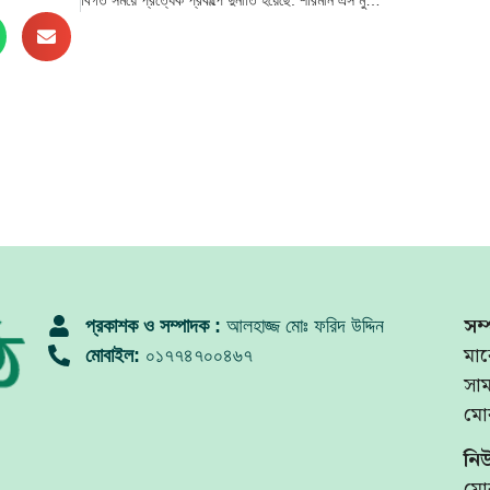
বিগত সময়ে প্রত্যেক প্রকল্পে দুর্নীতি হয়েছে: শারমীন এস মুরশিদ
সম্
প্রকাশক ও সম্পাদক :
আলহাজ্জ মোঃ ফরিদ উদ্দিন
মার
মোবাইল:
০১৭৭৪৭০০৪৬৭
সা
মো
নি
মো