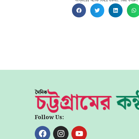
সংস্কারের অনেক বিষয়ে একমত: মির্জা ফখরুল
Follow Us: