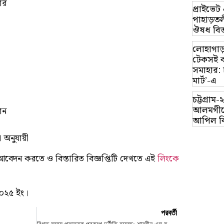
ার
প্রাইভে
পাহাড়তলী
ঔষধ বিত
লোহাগাড়
টেকসই ক
সমাহার: 
মার্ট’-এ
চট্টগ্র
আলমগীরে
ান
আপিল ব
া অনুযায়ী
া আবেদন করতে ও বিস্তারিত বিজ্ঞপ্তিটি দেখতে এই
লিংকে
০২৫ ইং।
পরবর্তী