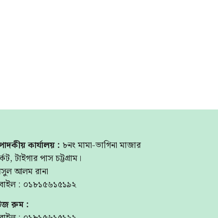
পাদকীয় কার্যালয় :
৮নং মামা-ভাগিনা মাজার
্কেট, টাইগার পাস চট্টগ্রাম।
মসুল আলম রানা
বাইল : ০১৮১৫৬১৫১৯২
উজ রুম :
বাইল : ০১৮১৫৬১৫১৯২