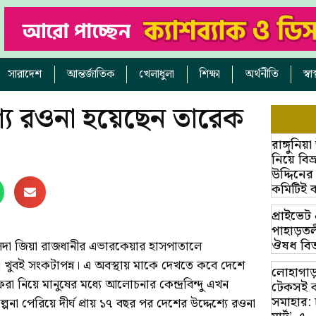
সারাদেশ
আন্তর্জাতিক
খেলাধুলা
শিক্ষা
অর্থনীতি
স্ব
্যে রওনা হয়েছেন তারেক
রাঙ্গুনিয
নিয়ে বি
উদ্দিনের
কমিটিই 
প্রাইভে
পাহাড়তলী
ঔষধ বিত
দা জিয়া রাজধানীর এভারকেয়ার হাসপাতালে
া খুবই সংকটাপন্ন। এ অবস্থায় মাকে দেখতে কবে দেশে
লোহাগাড়
নিয়ে মানুষের মধ্যে আলোচনার কেন্দ্রবিন্দু এখন
টেকসই ক
সমাহার: 
পনা পেরিয়ে দীর্ঘ প্রায় ১৭ বছর পর দেশের উদ্দেশ্যে রওনা