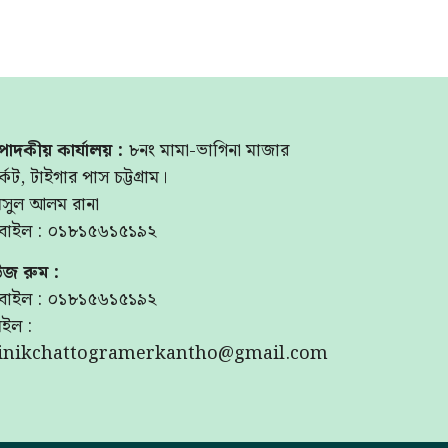
পাদকীয় কার্যালয় :
৮নং মামা-ভাগিনা মাজার
্কেট, টাইগার পাস চট্টগ্রাম।
মসুল আলম রানা
বাইল : ০১৮১৫৬১৫১৯২
উজ রুম :
বাইল : ০১৮১৫৬১৫১৯২
ইল :
inikchattogramerkantho@gmail.com