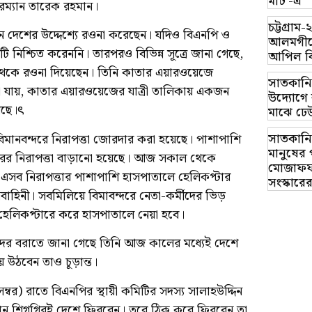
মার্ট’-এ
ারম্যান তারেক রহমান।
চট্টগ্র
ন দেশের উদ্দেশ্যে রওনা করেছেন। যদিও বিএনপি ও
আলমগীরে
টি নিশ্চিত করেননি। তারপরও বিভিন্ন সূত্রে জানা গেছে,
আপিল ব
্য থেকে রওনা দিয়েছেন। তিনি কাতার এয়ারওয়েজে
সাতকানি
যায়, কাতার এয়ারওয়েজের যাত্রী তালিকায় একজন
উদ্যোগে ব
আছে।ৎ
মাঝে ঢে
সাতকানি
িমানবন্দরে নিরাপত্তা জোরদার করা হয়েছে। পাশাপাশি
মানুষের 
তরের নিরাপত্তা বাড়ানো হয়েছে। আজ সকাল থেকে
মোজাফফর
সব নিরাপত্তার পাশাপাশি হাসপাতালে হেলিকপ্টার
সংস্কারে
িনী। সবমিলিয়ে বিমাবন্দরে নেতা-কর্মীদের ভিড়
েলিকপ্টারে করে হাসপাতালে নেয়া হবে।
মীদের বরাতে জানা গেছে তিনি আজ কালের মধ্যেই দেশে
 উঠবেন তাও চূড়ান্ত।
র) রাতে বিএনপির স্থায়ী কমিটির সদস্য সালাহউদ্দিন
ন শিগগিরই দেশে ফিরবেন। তবে ঠিক কবে ফিরবেন তা