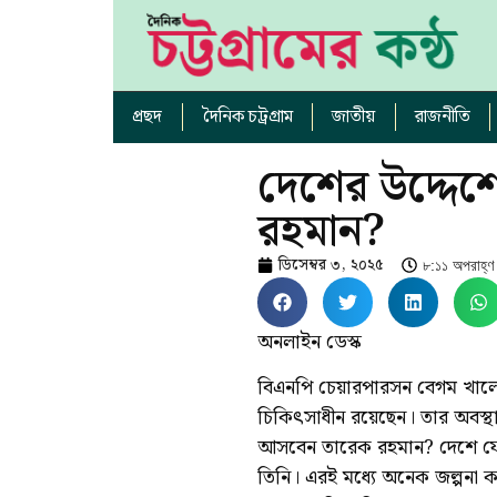
প্রছদ
দৈনিক চট্রগ্রাম
জাতীয়
রাজনীতি
দেশের উদ্দেশ
রহমান?
ডিসেম্বর ৩, ২০২৫
৮:১১ অপরাহ্ণ
অনলাইন ডেস্ক
বিএনপি চেয়ারপারসন বেগম খালে
চিকিৎসাধীন রয়েছেন। তার অবস্থ
আসবেন তারেক রহমান? দেশে ফেরা 
তিনি। এরই মধ্যে অনেক জল্পনা কল্