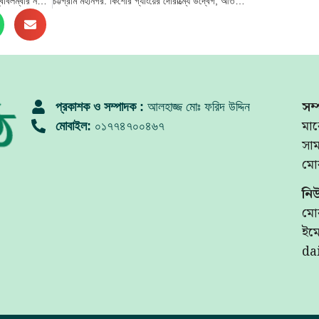
ফেসবুক প্রফেশনাল মোড: শহর থেকে গ্রামে স্বাবলম্বীর নতুন দিশা!
চট্টগ্রাম মহানগর: কিশোর গ্যাংয়ের দৌরাত্ম্যে উদ্বেগ, আতঙ্কে নগরবাসী
সম্
প্রকাশক ও সম্পাদক :
আলহাজ্জ মোঃ ফরিদ উদ্দিন
মার
মোবাইল:
০১৭৭৪৭০০৪৬৭
সা
মো
নি
মো
ইমে
da