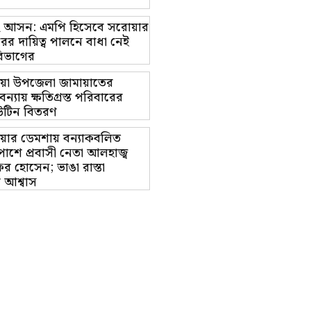
াম-২ আসন: এমপি হিসেবে সরোয়ার
র দায়িত্ব পালনে বাধা নেই
িভাগের
য়া উপজেলা জামায়াতের
ন্যায় ক্ষতিগ্রস্ত পরিবারের
উটিন বিতরণ
য়ার ডেমশায় বন্যাকবলিত
পাশে প্রবাসী নেতা আলহাজ্ব
 হোসেন; ভাঙা রাস্তা
র আশ্বাস