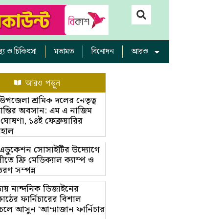
াস্থ্য ও চিকিৎসা
মতামত
বিনোদন
আরও
আরও পড়ুন
়া উপজেলা শ্রমিক দলের নেতৃত্ব
ভ্রান্তির অবসান: এম এ নাজিম
 ঘোষণা, ১৪ই ফেব্রুয়ারির
বহাল
ট এডুকেশন সোসাইটির উদ্যোগে
তে ফ্রি মেডিক্যাল ক্যাম্প ও
রণ সম্পন্ন
ায় নান্দনিক ডিজাইনের
াঠের ফার্নিচারের বিশাল
চলে আসুন ‘আম্মাজান ফার্নিচার