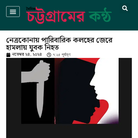
নেত্রকোনায় পারিবারিক কলহের জেরে
হামলায় যুবক নিহত
নভেম্বর ২৪, ২০২৪
৭:২৫ পূর্বাহ্ণ