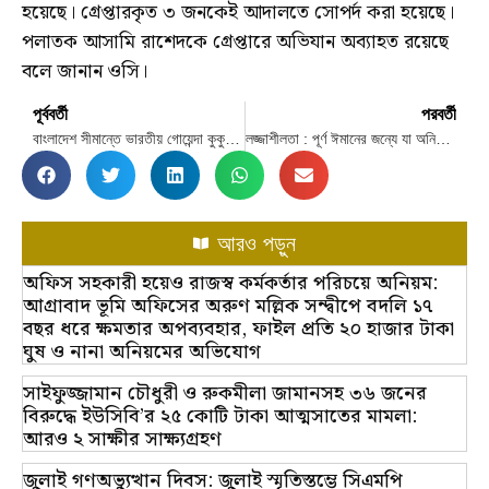
হয়েছে। গ্রেপ্তারকৃত ৩ জনকেই আদালতে সোপর্দ করা হয়েছে।
পলাতক আসামি রাশেদকে গ্রেপ্তারে অভিযান অব্যাহত রয়েছে
বলে জানান ওসি।
পূর্ববর্তী
পরবর্তী
বাংলাদেশ সীমান্তে ভারতীয় গোয়েন্দা কুকুর অন্তঃসত্ত্বা, তদন্ত করবে বিএসএফ
লজ্জাশীলতা : পূর্ণ ঈমানের জন্যে যা অনিবার্য-১
আরও পড়ুন
অফিস সহকারী হয়েও রাজস্ব কর্মকর্তার পরিচয়ে অনিয়ম:
আগ্রাবাদ ভূমি অফিসের অরুণ মল্লিক সন্দ্বীপে বদলি ১৭
বছর ধরে ক্ষমতার অপব্যবহার, ফাইল প্রতি ২০ হাজার টাকা
ঘুষ ও নানা অনিয়মের অভিযোগ
সাইফুজ্জামান চৌধুরী ও রুকমীলা জামানসহ ৩৬ জনের
বিরুদ্ধে ইউসিবি’র ২৫ কোটি টাকা আত্মসাতের মামলা:
আরও ২ সাক্ষীর সাক্ষ্যগ্রহণ
জুলাই গণঅভ্যুত্থান দিবস: জুলাই স্মৃতিস্তম্ভে সিএমপি