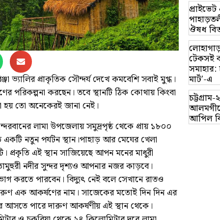
প্রাইভে
পাহাড়তলী
ঔষধ বিত
লোহাগাড়
টেকসই ক
সমাহার: 
মার্ট’-এ
া ভ্যালির প্রাকৃতিক সৌন্দর্য দেখে কমবেশি সবাই মুগ্ধ।
রমণের পরিকল্পনা করছেন। তবে স্থানটি ঠিক কোথায় কিংবা
চট্টগ্র
তা হয় তো অনেকেরই জানা নেই।
আলমগীরে
আপিল ব
ান্দরবানের লামা উপজেলায় সমুদ্রপৃষ্ঠ থেকে প্রায় ১৮০০
িত একটি নতুন পর্যটন স্থান।পাহাড় আর মেঘের খেলা
 প্রকৃতি এই স্থান সাজিয়েছে আপন মনের মাধুরী
াতামুহুরী নদীর সুন্দর দৃশ্যও আপনার নজর কাড়বে।
ভোগ করতে পারবেন। বিদ্যুৎ নেই বলে সেখানে রাতও
ালি দারুণ এক আকর্ষণের নাম। সাজেকের মতোই দিন দিন এর
 আসতে পারে দারুণ আকর্ষণীয় এই স্থান থেকে।
িটার ও চকরিয়া থেকে ২৪ কিলোমিটার দূরে লামা