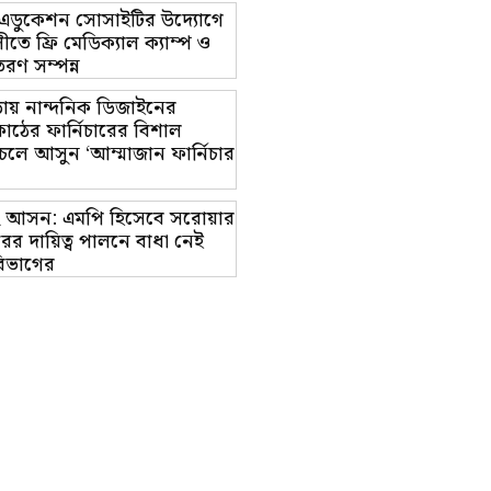
ট এডুকেশন সোসাইটির উদ্যোগে
তে ফ্রি মেডিক্যাল ক্যাম্প ও
রণ সম্পন্ন
ায় নান্দনিক ডিজাইনের
াঠের ফার্নিচারের বিশাল
চলে আসুন ‘আম্মাজান ফার্নিচার
াম-২ আসন: এমপি হিসেবে সরোয়ার
র দায়িত্ব পালনে বাধা নেই
িভাগের