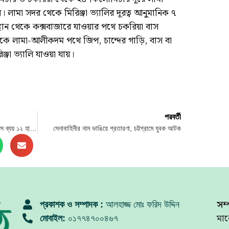
ি। লামা সদর থেকে মিরিঞ্জা ভ্যালির দূরত্ব আনুমানিক ৭
ন থেকে কক্সবাজারে যাওয়ার পথে চকরিয়া বাস
েকে লামা-আলীকদম পথে জিপ, চান্দের গাড়ি, বাস বা
া ভ্যালি যাওয়া যায়।
পরবর্তী
৫ কোটি টাকার ভবনে আয় নেই, উল্টো প্রতিমাসে ব্যয় ১২ হাজার
সেনাবাহিনীর নাম ভাঙিয়ে প্রতারণা, চট্টগ্রামে যুবক আটক
সম্
প্রকাশক ও সম্পাদক :
আলহাজ্জ মোঃ ফরিদ উদ্দিন
মার
মোবাইল:
০১৭৭৪৭০০৪৬৭