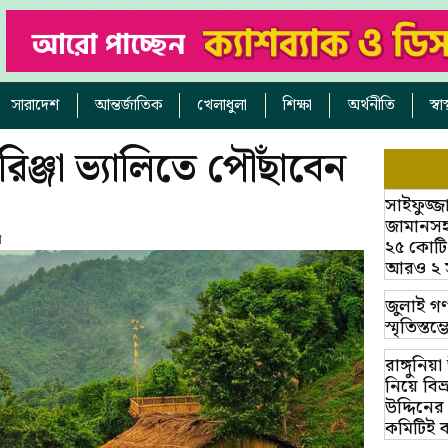
সারাদেশ
আন্তর্জাতিক
খেলাধুলা
শিক্ষা
অর্থনীতি
স্ব
রিঞ্জা ভ্যালিতে পৌঁছাবেন
সাইফুজ্জ
জামানসহ
ণ
২৫ কোটি
আরও ২ সাক
জুলাই গণ
স্মৃতিস্ত
রাঙ্গুনিয
নিয়ে বি
উদ্দিনের
কমিটিই 