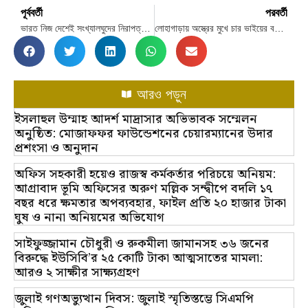
পূর্ববর্তী
পরবর্তী
ভারত নিজ দেশেই সংখ্যালঘুদের নিরাপত্তা দিতে ব্যর্থ: সমন্বয়ক রাসেল
লোহাগাড়ায় অস্ত্রের মুখে চার ভাইয়ের বসতঘরে ডাকাতি
আরও পড়ুন
ইসলাহুল উম্মাহ আদর্শ মাদ্রাসার অভিভাবক সম্মেলন
অনুষ্ঠিত: মোজাফফর ফাউন্ডেশনের চেয়ারম্যানের উদার
প্রশংসা ও অনুদান
অফিস সহকারী হয়েও রাজস্ব কর্মকর্তার পরিচয়ে অনিয়ম:
আগ্রাবাদ ভূমি অফিসের অরুণ মল্লিক সন্দ্বীপে বদলি ১৭
বছর ধরে ক্ষমতার অপব্যবহার, ফাইল প্রতি ২০ হাজার টাকা
ঘুষ ও নানা অনিয়মের অভিযোগ
সাইফুজ্জামান চৌধুরী ও রুকমীলা জামানসহ ৩৬ জনের
বিরুদ্ধে ইউসিবি’র ২৫ কোটি টাকা আত্মসাতের মামলা:
আরও ২ সাক্ষীর সাক্ষ্যগ্রহণ
জুলাই গণঅভ্যুত্থান দিবস: জুলাই স্মৃতিস্তম্ভে সিএমপি