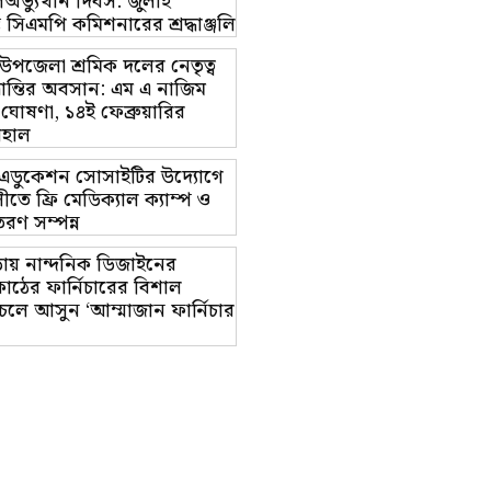
অভ্যুত্থান দিবস: জুলাই
ম্ভে সিএমপি কমিশনারের শ্রদ্ধাঞ্জলি
়া উপজেলা শ্রমিক দলের নেতৃত্ব
ভ্রান্তির অবসান: এম এ নাজিম
 ঘোষণা, ১৪ই ফেব্রুয়ারির
বহাল
ট এডুকেশন সোসাইটির উদ্যোগে
তে ফ্রি মেডিক্যাল ক্যাম্প ও
রণ সম্পন্ন
ায় নান্দনিক ডিজাইনের
াঠের ফার্নিচারের বিশাল
চলে আসুন ‘আম্মাজান ফার্নিচার