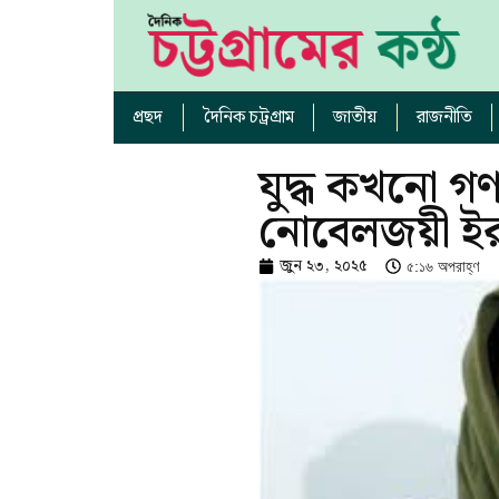
প্রছদ
দৈনিক চট্রগ্রাম
জাতীয়
রাজনীতি
যুদ্ধ কখনো গণ
নোবেলজয়ী ইরা
জুন ২৩, ২০২৫
৫:১৬ অপরাহ্ণ