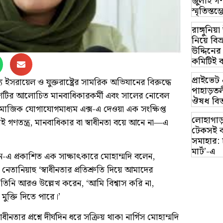
জুলাই গণ
স্মৃতিস্ত
রাঙ্গুনিয
নিয়ে বি
উদ্দিনের
কমিটিই 
প্রাইভে
 ইসরায়েল ও যুক্তরাষ্ট্রের সামরিক অভিযানের বিরুদ্ধে
পাহাড়তলী
দেশটির আলোচিত মানবাধিকারকর্মী এবং সালের নোবেল
ঔষধ বিত
 সামাজিক যোগাযোগমাধ্যম এক্স-এ দেওয়া এক সংক্ষিপ্ত
লোহাগাড়
োই গণতন্ত্র, মানবাধিকার বা স্বাধীনতা বয়ে আনে না—এ
টেকসই ক
সমাহার: 
মার্ট’-এ
েন-এ প্রকাশিত এক সাক্ষাৎকারে মোহাম্মদি বলেন,
 নেতানিয়াহু ‘স্বাধীনতার প্রতিশ্রুতি দিয়ে আমাদের
’ তিনি আরও উল্লেখ করেন, ‘আমি বিশ্বাস করি না,
 মুক্তি দিতে পারে।’
নতার প্রশ্নে দীর্ঘদিন ধরে সক্রিয় থাকা নার্গিস মোহাম্মদি