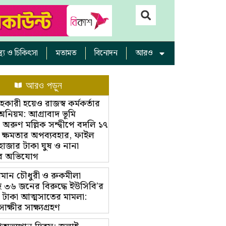
াস্থ্য ও চিকিৎসা
মতামত
বিনোদন
আরও
আরও পড়ুন
ারী হয়েও রাজস্ব কর্মকর্তার
অনিয়ম: আগ্রাবাদ ভূমি
রুণ মল্লিক সন্দ্বীপে বদলি ১৭
 ক্ষমতার অপব্যবহার, ফাইল
 হাজার টাকা ঘুষ ও নানা
র অভিযোগ
ামান চৌধুরী ও রুকমীলা
 ৩৬ জনের বিরুদ্ধে ইউসিবি’র
 টাকা আত্মসাতের মামলা:
্ষীর সাক্ষ্যগ্রহণ