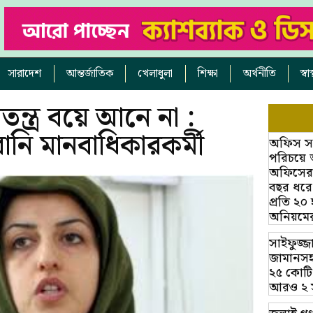
সারাদেশ
আন্তর্জাতিক
খেলাধুলা
শিক্ষা
অর্থনীতি
স্ব
তন্ত্র বয়ে আনে না :
নি মানবাধিকারকর্মী
অফিস সহক
পরিচয়ে 
অফিসের অ
বছর ধরে
প্রতি ২০
অনিয়মে
সাইফুজ্জ
জামানসহ
২৫ কোটি
আরও ২ সাক