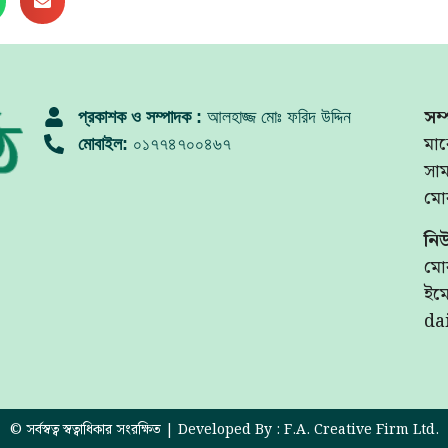
সম্
প্রকাশক ও সম্পাদক :
আলহাজ্জ মোঃ ফরিদ উদ্দিন
মার
মোবাইল:
০১৭৭৪৭০০৪৬৭
সা
মো
নি
মো
ইমে
da
© সর্বস্বত্ব স্বত্বাধিকার সংরক্ষিত | Developed By : F.A. Creative Firm Ltd.