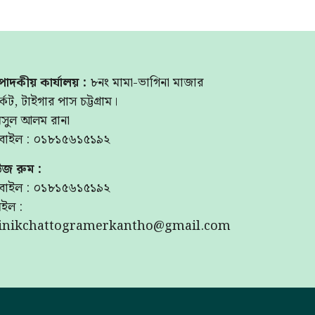
পাদকীয় কার্যালয় :
৮নং মামা-ভাগিনা মাজার
্কেট, টাইগার পাস চট্টগ্রাম।
মসুল আলম রানা
বাইল : ০১৮১৫৬১৫১৯২
উজ রুম :
বাইল : ০১৮১৫৬১৫১৯২
ইল :
inikchattogramerkantho@gmail.com