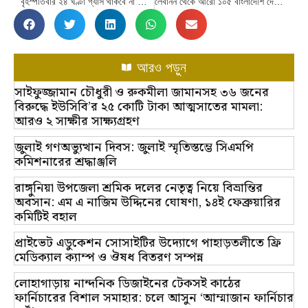
বৃহস্পতিবার ২৪ ঘণ্টা গ্যাস থাকবে না যেসব এলাকায়
লেবানন থেকে আরো ১০৫ বাংলাদেশি দে‌শে ফিরবেন কাল
আরও পড়ুন
সাইফুজ্জামান চৌধুরী ও রুকমীলা জামানসহ ৩৬ জনের
বিরুদ্ধে ইউসিবি’র ২৫ কোটি টাকা আত্মসাতের মামলা:
আরও ২ সাক্ষীর সাক্ষ্যগ্রহণ
জুলাই গণঅভ্যুত্থান দিবস: জুলাই স্মৃতিস্তম্ভে সিএমপি
কমিশনারের শ্রদ্ধাঞ্জলি
রাঙ্গুনিয়া উপজেলা শ্রমিক দলের নেতৃত্ব নিয়ে বিভ্রান্তির
অবসান: এম এ নাজিম উদ্দিনের ঘোষণা, ১৪ই ফেব্রুয়ারির
কমিটিই বহাল
প্রাইভেট এডুকেশন সোসাইটির উদ্যোগে পাহাড়তলীতে ফ্রি
মেডিক্যাল ক্যাম্প ও ঔষধ বিতরণ সম্পন্ন
লোহাগাড়ায় নান্দনিক ডিজাইনের টেকসই কাঠের
ফার্নিচারের বিশাল সমাহার: চলে আসুন ‘আম্মাজান ফার্নিচার