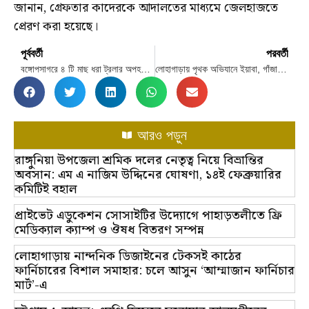
জানান, গ্রেফতার কাদেরকে আদালতের মাধ্যমে জেলহাজতে
প্রেরণ করা হয়েছে।
পূর্ববর্তী
পরবর্তী
বঙ্গোপসাগরে ৪ টি মাছ ধরা ট্রলার অপহরণ করেছিলো জলদস্যুরা। চেয়েছিলো মুক্তিপন। রোববার কুয়াকাটা নৌ পুলিশ অভিযান চালিয়ে হারানো ট্রলারসহ ৫ জলদস্যুকে আটক করে।
লোহাগাড়ায় পৃথক অভিযানে ইয়াবা, গাঁজা পাচারকালে তিনজন সহ আটক -৬
আরও পড়ুন
রাঙ্গুনিয়া উপজেলা শ্রমিক দলের নেতৃত্ব নিয়ে বিভ্রান্তির
অবসান: এম এ নাজিম উদ্দিনের ঘোষণা, ১৪ই ফেব্রুয়ারির
কমিটিই বহাল
প্রাইভেট এডুকেশন সোসাইটির উদ্যোগে পাহাড়তলীতে ফ্রি
মেডিক্যাল ক্যাম্প ও ঔষধ বিতরণ সম্পন্ন
লোহাগাড়ায় নান্দনিক ডিজাইনের টেকসই কাঠের
ফার্নিচারের বিশাল সমাহার: চলে আসুন ‘আম্মাজান ফার্নিচার
মার্ট’-এ