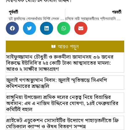
বিশ্বপথিক মোহাম্মদ কামাল উদ্দিন।
পূর্ববর্তী
পরবর্তী
দুই জন্মদিনের গোলকধাঁধায় বিশিষ্ট লেখক মো. কামাল উদ্দিন: এক বিরল জীবনের গল্প
চসিকে নারী স্বাস্থ্যকর্মীদের শ্লীলতাহানি ও হেনস্তার অভিযোগ, অভিযুক্তের দম্ভোক্তি
আরও পড়ুন
সাইফুজ্জামান চৌধুরী ও রুকমীলা জামানসহ ৩৬ জনের
বিরুদ্ধে ইউসিবি’র ২৫ কোটি টাকা আত্মসাতের মামলা:
আরও ২ সাক্ষীর সাক্ষ্যগ্রহণ
জুলাই গণঅভ্যুত্থান দিবস: জুলাই স্মৃতিস্তম্ভে সিএমপি
কমিশনারের শ্রদ্ধাঞ্জলি
রাঙ্গুনিয়া উপজেলা শ্রমিক দলের নেতৃত্ব নিয়ে বিভ্রান্তির
অবসান: এম এ নাজিম উদ্দিনের ঘোষণা, ১৪ই ফেব্রুয়ারির
কমিটিই বহাল
প্রাইভেট এডুকেশন সোসাইটির উদ্যোগে পাহাড়তলীতে ফ্রি
মেডিক্যাল ক্যাম্প ও ঔষধ বিতরণ সম্পন্ন