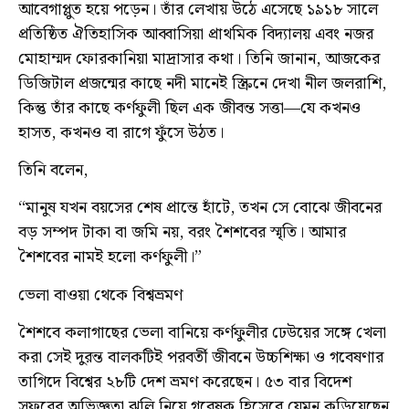
আবেগাপ্লুত হয়ে পড়েন। তাঁর লেখায় উঠে এসেছে ১৯১৮ সালে
প্রতিষ্ঠিত ঐতিহাসিক আব্বাসিয়া প্রাথমিক বিদ্যালয় এবং নজর
মোহাম্মদ ফোরকানিয়া মাদ্রাসার কথা। তিনি জানান, আজকের
ডিজিটাল প্রজন্মের কাছে নদী মানেই স্ক্রিনে দেখা নীল জলরাশি,
কিন্তু তাঁর কাছে কর্ণফুলী ছিল এক জীবন্ত সত্তা—যে কখনও
হাসত, কখনও বা রাগে ফুঁসে উঠত।
তিনি বলেন,
“মানুষ যখন বয়সের শেষ প্রান্তে হাঁটে, তখন সে বোঝে জীবনের
বড় সম্পদ টাকা বা জমি নয়, বরং শৈশবের স্মৃতি। আমার
শৈশবের নামই হলো কর্ণফুলী।”
ভেলা বাওয়া থেকে বিশ্বভ্রমণ
শৈশবে কলাগাছের ভেলা বানিয়ে কর্ণফুলীর ঢেউয়ের সঙ্গে খেলা
করা সেই দুরন্ত বালকটিই পরবর্তী জীবনে উচ্চশিক্ষা ও গবেষণার
তাগিদে বিশ্বের ২৮টি দেশ ভ্রমণ করেছেন। ৫৩ বার বিদেশ
সফরের অভিজ্ঞতা ঝুলি নিয়ে গবেষক হিসেবে যেমন কুড়িয়েছেন