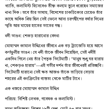
খ্যাতি, কলামিস্ট হিসেবেও তীক্ষ্ণ কলমে তুলে ধরেছেন সমাজের
নানা দিক। তবে তাঁর ভাষায়, বিদেশের চাকচিক্যের চেয়েও তাঁর
কাছে অধিক প্রিয় ছিল সেই ফেলে আসা চরণদ্বীপের বর্ষার দিনের
স্মৃতি আর মায়ের হাতের ভাতের গন্ধ।
নদী ভাঙন: শেকড় হারানোর বেদনা
মোহাম্মদ কামাল উদ্দিনের জীবনে এক বড় ট্র্যাজেডি হয়ে আসে
কর্ণফুলীর ভাঙন। যে নদী তাঁকে জীবন দিয়েছিল, সেই নদীই
একদিন গিলে নেয় তাঁর পৈতৃক ভিটেমাটি। “মানুষ শুধু ঘর হারায়
না, শেকড়ও হারায়”—এই গভীর দর্শন তাঁর জীবনেরই প্রতিচ্ছবি।
ভিটেমাটি হারানো সেই ক্ষত আজও তাঁকে তাড়িয়ে বেড়ায়
শহরের এই কংক্রিটের ব্যস্ততা থেকে মাটির টানে।
এক নজরে মোহাম্মদ কামাল উদ্দিন
পরিচয়: বিশিষ্ট লেখক, গবেষক ও কলামিস্ট।
ভ্রমণ অভিজ্ঞতা: বিশ্বের ২৮টি দেশ, মোট ৫৩ বার সফর।