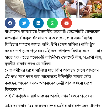
বাংলাদেশ জামায়াতে ইসলামীর সহকারী সেক্রেটারি জেনারেল
মাওলানা রফিকুল ইসলাম খান বলেছেন, প্রায় সময় বিভিন্ন
মিডিয়ার মাধ্যমে আমরা শুনি, উনি (শেখ হাসিনা) নাকি ঠুস
করে দেশে ঢুকে পড়বেন। এই কথা পাগলও বিশ্বাস করে না। যার
হাতে সরকারের প্রত্যেকটি বাহিনীসহ হেলমেট লীগ, সন্ত্রাসী লীগ,
যুবলীগ থাকার পরও যে মহিলা
নেতাকর্মীদের রেখে পালিয়ে যায় তিনি আবারও দেশে আসবেন।
এই কথা মনে করে যারা মাঝেমধ্যে উঁকিঝুঁকি মারার চেষ্টা
করছেন, তাদের বলব- আপনাদের নেত্রী আর কখনো দেশে
ফিরবেন না।
তাই উঁকিঝুঁকি যারাই মারবেন তারাই এখন বিপদে পড়বেন।
আজ শুক্রবার (২২ নভেম্বর) দুপুর ১২টায় নারায়ণগঞ্জের খানপুর