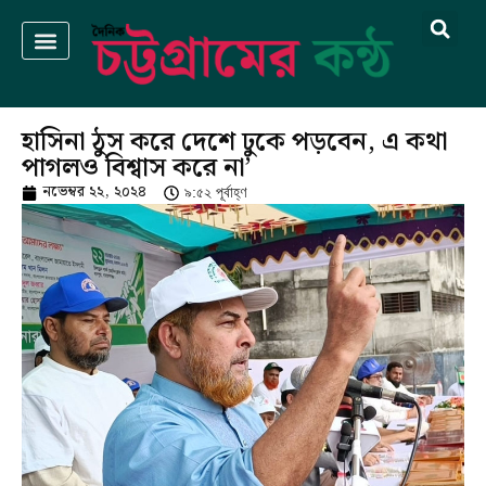
হাসিনা ঠুস করে দেশে ঢুকে পড়বেন, এ কথা
পাগলও বিশ্বাস করে না’
নভেম্বর ২২, ২০২৪
৯:৫২ পূর্বাহ্ণ