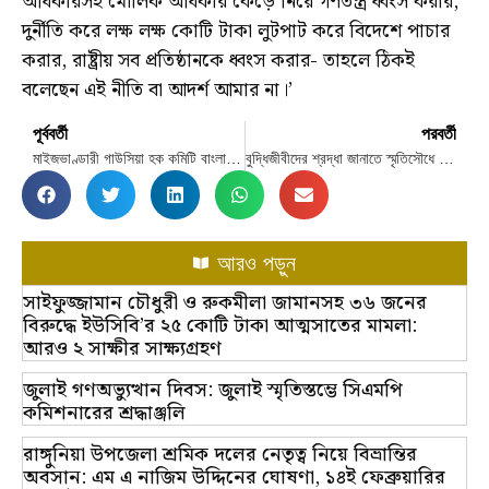
অধিকারসহ মৌলিক অধিকার কেড়ে নিয়ে গণতন্ত্র ধ্বংস করার,
দুর্নীতি করে লক্ষ লক্ষ কোটি টাকা লুটপাট করে বিদেশে পাচার
করার, রাষ্ট্রীয় সব প্রতিষ্ঠানকে ধ্বংস করার- তাহলে ঠিকই
বলেছেন এই নীতি বা আদর্শ আমার না।’
পূর্ববর্তী
পরবর্তী
মাইজভাণ্ডারী গাউসিয়া হক কমিটি বাংলাদেশ কেন্দ্রীয় পর্ষদ
বুদ্ধিজীবীদের শ্রদ্ধা জানাতে স্মৃতিসৌধে জনতার ঢল
আরও পড়ুন
সাইফুজ্জামান চৌধুরী ও রুকমীলা জামানসহ ৩৬ জনের
বিরুদ্ধে ইউসিবি’র ২৫ কোটি টাকা আত্মসাতের মামলা:
আরও ২ সাক্ষীর সাক্ষ্যগ্রহণ
জুলাই গণঅভ্যুত্থান দিবস: জুলাই স্মৃতিস্তম্ভে সিএমপি
কমিশনারের শ্রদ্ধাঞ্জলি
রাঙ্গুনিয়া উপজেলা শ্রমিক দলের নেতৃত্ব নিয়ে বিভ্রান্তির
অবসান: এম এ নাজিম উদ্দিনের ঘোষণা, ১৪ই ফেব্রুয়ারির