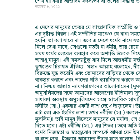
শেখ হাসিনার আজীবন সদস্যপদ বাতিলের সিদ্ধান্ত ড
নভেম্বর ৮, ২০২৫
এ দেশের মানুষের ভেতর যে সাম্প্রদায়িক সম্প্রীতি 
এর দৃষ্টান্ত বিরল। এই সম্প্রীতির মাঝেও যে নানা সম
হয়নি, তা বলা যাবে না। তবে এ দেশে ধর্মের নামে য
নিলে দেখা যাবে, সেগুলো যতটা না ধর্মীয়, তার চ
সময় ধর্মের লেবেল ব্যবহার করে অশান্তি উসকে দিয়
অসাধু মানুষ। এই সমস্যাটুকু বাদ দিলে আন্তধর্মীয় সম্
ভূখণ্ডের চিরায়ত ঐতিহ্য। মহান আল্লাহ বলেছেন, দী
বিরুদ্ধে যুদ্ধ করেনি এবং তোমাদের বাড়িঘর থেকে ব
ব্যবহার করতে এবং তাদের প্রতি ন্যায়বিচার করতে 
না। নিশ্চয় আল্লাহ ন্যায়পরায়ণদের ভালোবাসেন (মু
অমুসলিমদের সঙ্গে আমাদের আচরণের নীতিমালা সুস্প
সাধারণ অবস্থায় অমুসলিমদের সঙ্গে স্বাভাবিক সাম
নবীজি (সা.) একবার একটি লাশ দেখে দাঁড়ালেন। তা
এটা তো এক ইহুদির লাশ। তখন নবীজি (সা.) বললেন,
মুসলিম)! তাই মানুষ হিসেবে মানুষের যে মর্যাদা, সে
দিতে হবে। এটা নবীজি (সা.)-এর শিক্ষা। তবে অত
ধর্মের নিজস্বতা ও স্বতন্ত্রবোধ সম্পর্কে আমরা যেন
রাখতে হবে। ইসলাম আমাদের উদার হতে বলেছে, কিন্ত