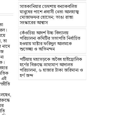
সাতকানিয়ার ডেমশায় বন্যাকবলিত
মানুষের পাশে প্রবাসী নেতা আলহাজ্ব
মোজাফফর হোসেন; ভাঙা রাস্তা
সংস্কারের আশ্বাস
তা
বিরল।
কেঁওচিয়া আদর্শ উচ্চ বিদ্যালয়
ময়ে
পরিচালনা কমিটির সভাপতি নির্বাচিত
, তা
হওয়ায় মাষ্টার ফরিদুল আলমকে
র নামে
শুভেচ্ছা ও অভিনন্দন
ঁজ
না
পটিয়ায় মহাসড়কে অবৈধ হাইড্রোলিক
িক।
হর্ণের বিরুদ্ধে ভ্রাম্যমাণ আদালত
বহার
পরিচালনা, ৬ হাজার টাকা জরিমানা ও
নৈতিক
হর্ণ জব্দ
। এই
্প্রীতি
লেছেন,
রুদ্ধে
ঘর
রতি