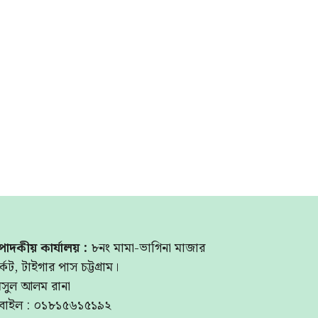
পাদকীয় কার্যালয় :
৮নং মামা-ভাগিনা মাজার
্কেট, টাইগার পাস চট্টগ্রাম।
মসুল আলম রানা
বাইল : ০১৮১৫৬১৫১৯২