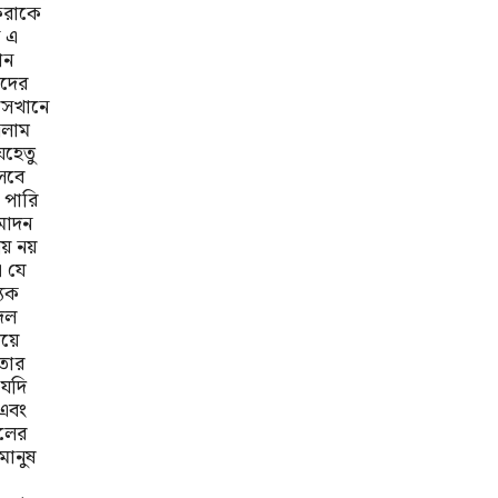
 করাকে
ন এ
ান
তাদের
 সেখানে
ইসলাম
েহেতু
সবে
পারি
মোদন
ীয় নয়
 যে
্যক
দল
িয়ে
রতার
যদি
 এবং
দলের
মানুষ