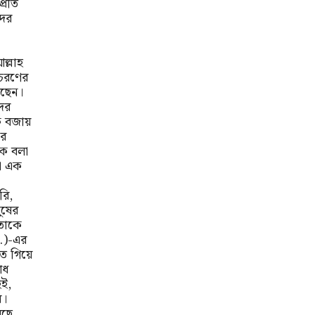
্রতি
দের
ল্লাহ
চরণের
েছেন।
ের
্ক বজায়
ার
কে বলা
তো এক
রি,
ুষের
 তাকে
া.)-এর
তে গিয়ে
োধ
হই,
ে।
ছে,