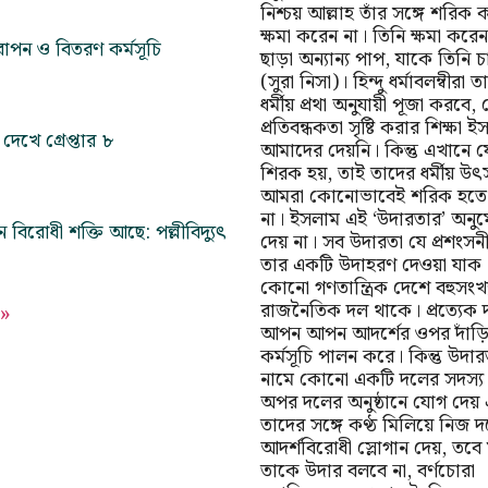
নিশ্চয় আল্লাহ তাঁর সঙ্গে শরিক
ক্ষমা করেন না। তিনি ক্ষমা করে
ক্ষ রোপন ও বিতরণ কর্মসূচি
ছাড়া অন্যান্য পাপ, যাকে তিনি চ
(সুরা নিসা)। হিন্দু ধর্মাবলম্বীরা 
ধর্মীয় প্রথা অনুযায়ী পূজা করবে,
প্রতিবন্ধকতা সৃষ্টি করার শিক্ষা 
েখে গ্রেপ্তার ৮
আমাদের দেয়নি। কিন্তু এখানে য
শিরক হয়, তাই তাদের ধর্মীয় উৎ
আমরা কোনোভাবেই শরিক হতে 
না। ইসলাম এই ‘উদারতার’ অনু
বিরোধী শক্তি আছে: পল্লীবিদ্যুৎ
দেয় না। সব উদারতা যে প্রশংসন
তার একটি উদাহরণ দেওয়া যাক।
কোনো গণতান্ত্রিক দেশে বহুসংখ
রাজনৈতিক দল থাকে। প্রত্যেক 
 »
আপন আপন আদর্শের ওপর দাঁড়
কর্মসূচি পালন করে। কিন্তু উদা
নামে কোনো একটি দলের সদস্য 
অপর দলের অনুষ্ঠানে যোগ দেয়
তাদের সঙ্গে কণ্ঠ মিলিয়ে নিজ 
আদর্শবিরোধী স্লোগান দেয়, তবে 
তাকে উদার বলবে না, বর্ণচোরা