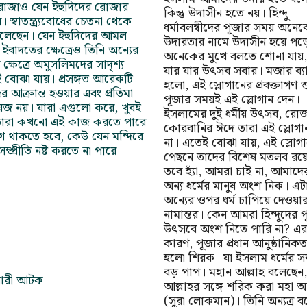
ার রোজাও যেন ইহুদিদের রোজার
কিন্তু উদাসীন হতে নয়। হিন্দু
 স্বাতন্ত্র্যবোধের চেতনা থেকে
ধর্মাবলম্বীদের পূজার সময় অনেক
বলেছেন। যেন ইহুদিদের আমল
উদারতার নামে উদাসীন হয়ে পড়
াদতের ক্ষেত্রেও তিনি অন্যের
অনেকের মুখে বলতে শোনা যায়, 
ষেত্রে অমুসলিমদের সাদৃশ্য
যার যার উৎসব সবার। মজার ব্য
বোঝা যায়। প্রসঙ্গত আরেকটি
হলো, এই স্লোগানের প্রবক্তাগণ শু
আক্রান্ত হওয়ার এবং প্রতিমা
পূজার সময়ই এই স্লোগান দেন।
জ নয়। যারা এগুলো করে, খুবই
ইসলামের দুই ধর্মীয় উৎসব, রো
ে, তারা কখনো এই কাজ করতে পারে
কোরবানির ঈদে তারা এই স্লোগা
জাগ থাকতে হবে, কেউ যেন মন্দিরে
না। এতেই বোঝা যায়, এই স্লোগ
ম্প্রীতি নষ্ট করতে না পারে।
পেছনে তাদের বিশেষ মতলব রয়
তবে হ্যাঁ, আমরা চাই না, আমাদে
অন্য ধর্মের মানুষ অংশ নিক। এট
অন্যের ওপর ধর্ম চাপিয়ে দেওয়া
নামান্তর। কেন আমরা হিন্দুদের 
উৎসবে অংশ নিতে পারি না? এর
কারণ, পূজার প্রধান আনুষ্ঠানিক
হলো শিরক। যা ইসলাম ধর্মের স
বড় পাপ। মহান আল্লাহ বলেছেন, 
 নারী আটক
আল্লাহর সঙ্গে শরিক করা মহা অন
(সুরা লোকমান)। তিনি অন্যত্র ব