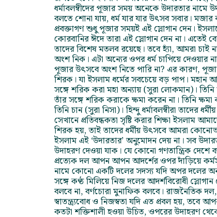
ধর্মাবলম্বীদের পূজার সময় অনেকে উদারতার নামে 
বলতে শোনা যায়, ধর্ম যার যার উৎসব সবার। মজার ব
প্রবক্তাগণ শুধু পূজার সময়ই এই স্লোগান দেন। ইসল
কোরবানির ঈদে তারা এই স্লোগান দেন না। এতেই বো
তাদের বিশেষ মতলব রয়েছে। তবে হ্যাঁ, আমরা চাই না
অংশ নিক। এটা অন্যের ওপর ধর্ম চাপিয়ে দেওয়ার নাম
পূজার উৎসবে অংশ নিতে পারি না? এর কারণ, পূজার
শিরক। যা ইসলাম ধর্মের সবচেয়ে বড় পাপ। মহান আল্
সঙ্গে শরিক করা মহা অন্যায় (সুরা লোকমান)। তিনি অ
তাঁর সঙ্গে শরিক করাকে ক্ষমা করেন না। তিনি ক্ষমা
তিনি চান (সুরা নিসা)। হিন্দু ধর্মাবলম্বীরা তাদের ধর্ম
সেখানে প্রতিবন্ধকতা সৃষ্টি করার শিক্ষা ইসলাম আমা
শিরক হয়, তাই তাদের ধর্মীয় উৎসবে আমরা কোনোভ
ইসলাম এই ‘উদারতার’ অনুমোদন দেয় না। সব উদারত
উদাহরণ দেওয়া যাক। যে কোনো গণতান্ত্রিক দেশে 
প্রত্যেক দল আপন আপন আদর্শের ওপর দাঁড়িয়ে কর্মস
নামে কোনো একটি দলের সদস্য যদি অপর দলের অনু
সঙ্গে কণ্ঠ মিলিয়ে নিজ দলের আদর্শবিরোধী স্লোগান
বলবে না, বর্ণচোরা মুনাফিক বলবে। রাজনৈতিক দ
স্বাতন্ত্র্যবোধ ও নিজস্বতা যদি এত প্রবল হয়, তবে আ
কতটা শক্তিশালী হওয়া উচিত, ওপরের উদাহরণ থেকে