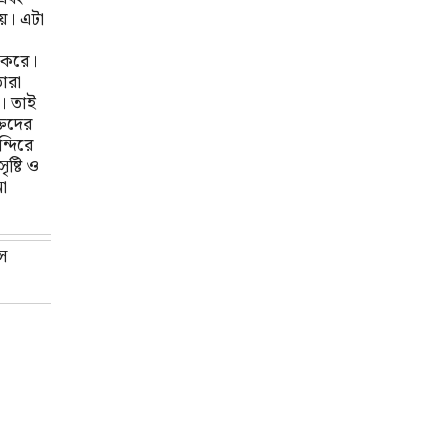
ায়। এটা
 করে।
তারা
। তাই
তিদের
্দিরে
ষ্টি ও
না
িস