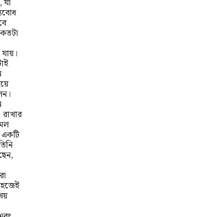
 যা
্যবোধ
বে
 কতটা
 যায়।
টাই
ন
হয়ে
েন।
ি
 রাখার
আমল
 একটি
তিনি
ছেন,
রা
সহজেই
িষয়
ও
 এবং