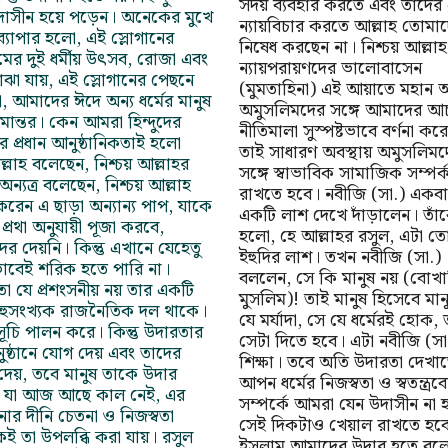
সদয় ব্যবহার করতে এবং তাদের প
উদাসীন হয়ে পড়েন। অনেকের মুখে
ন্যায়বিচার করতে আল্লাহ তোমা
্যাপার হলো, এই স্লোগানের
নিষেধ করছেন না। নিশ্চয় আল্লাহ
ামের দুই ধর্মীয় উৎসব, রোজা এবং
ন্যায়পরায়ণদের ভালোবাসেন
ঝা যায়, এই স্লোগানের পেছনে
(মুমতাহিনা) এই আয়াতে মহান আ
, আমাদের ঈদে অন্য ধর্মের মানুষ
অমুসলিমদের সঙ্গে আমাদের আ
ান্তর। কেন আমরা হিন্দুদের
নীতিমালা সুস্পষ্টভাবে বর্ণনা কর
 প্রধান আনুষ্ঠানিকতাই হলো
তাই সাধারণ অবস্থায় অমুসলিমদ
লাহ বলেছেন, নিশ্চয় আল্লাহর
সঙ্গে স্বাভাবিক সামাজিক সম্পর
ন্যত্র বলেছেন, নিশ্চয় আল্লাহ
রাখতে হবে। নবীজি (সা.) একব
 করেন এ ছাড়া অন্যান্য পাপ, যাকে
একটি লাশ দেখে দাঁড়ালেন। তাঁ
ীয় প্রথা অনুযায়ী পূজা করবে,
হলো, হে আল্লাহর রসুল, এটা 
দের দেয়নি। কিন্তু এখানে যেহেতু
ইহুদির লাশ। তখন নবীজি (সা.)
াবেই শরিক হতে পারি না।
বললেন, সে কি মানুষ নয় (বোখা
া যে প্রশংসনীয় নয় তার একটি
মুসলিম)! তাই মানুষ হিসেবে মান
বহুসংখ্যক রাজনৈতিক দল থাকে।
যে মর্যাদা, সে যে ধর্মেরই হোক,
ূচি পালন করে। কিন্তু উদারতার
সেটা দিতে হবে। এটা নবীজি (স
ষ্ঠানে যোগ দেয় এবং তাদের
শিক্ষা। তবে অতি উদারতা দেখা
 দেয়, তবে মানুষ তাকে উদার
আপন ধর্মের নিজস্বতা ও স্বতন্ত্রব
ল, যা আজ আছে কাল নেই, এর
সম্পর্কে আমরা যেন উদাসীন না 
পনার দীনি চেতনা ও নিজস্বতা
সেই দিকটাও খেয়াল রাখতে হব
ই তা উপলব্ধি করা যায়। রসুল
ইসলাম আমাদের উদার হতে বলে