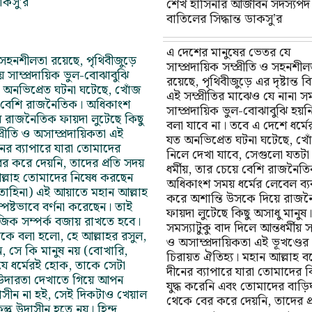
াকসু’র
শেখ হাসিনার আজীবন সদস্যপদ
বাতিলের সিদ্ধান্ত ডাকসু’র
এ দেশের মানুষের ভেতর যে
ও সহনশীলতা রয়েছে, পৃথিবীজুড়ে
সাম্প্রদায়িক সম্প্রীতি ও সহনশীল
য়ে সাম্প্রদায়িক ভুল-বোঝাবুঝি
রয়েছে, পৃথিবীজুড়ে এর দৃষ্টান্ত 
ত অনভিপ্রেত ঘটনা ঘটেছে, খোঁজ
এই সম্প্রীতির মাঝেও যে নানা স
েয়ে বেশি রাজনৈতিক। অধিকাংশ
সাম্প্রদায়িক ভুল-বোঝাবুঝি হয়নি
ে রাজনৈতিক ফায়দা লুটেছে কিছু
বলা যাবে না। তবে এ দেশে ধর্মে
প্রীতি ও অসাম্প্রদায়িকতা এই
যত অনভিপ্রেত ঘটনা ঘটেছে, খো
নের ব্যাপারে যারা তোমাদের
নিলে দেখা যাবে, সেগুলো যতটা 
ের করে দেয়নি, তাদের প্রতি সদয়
ধর্মীয়, তার চেয়ে বেশি রাজনৈত
আল্লাহ তোমাদের নিষেধ করছেন
অধিকাংশ সময় ধর্মের লেবেল ব্য
মতাহিনা) এই আয়াতে মহান আল্লাহ
করে অশান্তি উসকে দিয়ে রাজ
ষ্টভাবে বর্ণনা করেছেন। তাই
ফায়দা লুটেছে কিছু অসাধু মানুষ
াজিক সম্পর্ক বজায় রাখতে হবে।
সমস্যাটুকু বাদ দিলে আন্তধর্মীয় সম
ঁকে বলা হলো, হে আল্লাহর রসুল,
ও অসাম্প্রদায়িকতা এই ভূখণ্ডের
 সে কি মানুষ নয় (বোখারি,
চিরায়ত ঐতিহ্য। মহান আল্লাহ ব
 যে ধর্মেরই হোক, তাকে সেটা
দীনের ব্যাপারে যারা তোমাদের বি
ি উদারতা দেখাতে গিয়ে আপন
যুদ্ধ করেনি এবং তোমাদের বাড়ি
 উদাসীন না হই, সেই দিকটাও খেয়াল
থেকে বের করে দেয়নি, তাদের প্
ু উদাসীন হতে নয়। হিন্দু