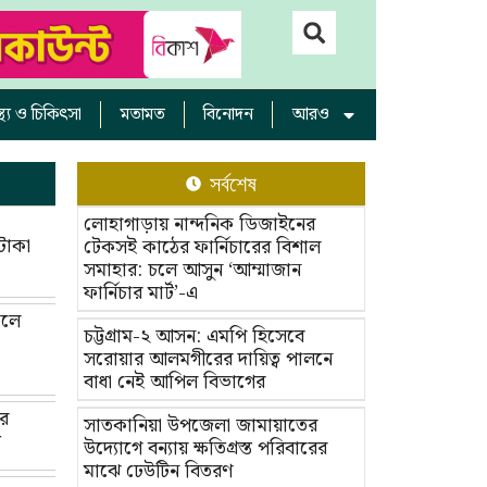
াস্থ্য ও চিকিৎসা
মতামত
বিনোদন
আরও
সর্বশেষ
লোহাগাড়ায় নান্দনিক ডিজাইনের
টাকা
টেকসই কাঠের ফার্নিচারের বিশাল
সমাহার: চলে আসুন ‘আম্মাজান
ফার্নিচার মার্ট’-এ
েলে
চট্টগ্রাম-২ আসন: এমপি হিসেবে
সরোয়ার আলমগীরের দায়িত্ব পালনে
বাধা নেই আপিল বিভাগের
ীর
সাতকানিয়া উপজেলা জামায়াতের
ত
উদ্যোগে বন্যায় ক্ষতিগ্রস্ত পরিবারের
মাঝে ঢেউটিন বিতরণ