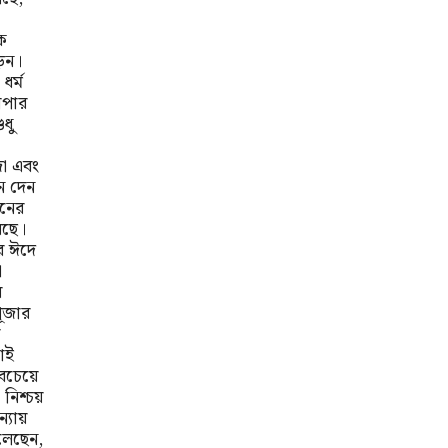
ে
েন।
ধর্ম
াপার
ধু
জা এবং
ন দেন
ানের
েছে।
র ঈদে
া
র
পূজার
তাই
বচেয়ে
নিশ্চয়
্যায়
লেছেন,