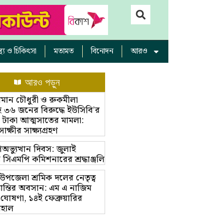
াস্থ্য ও চিকিৎসা
মতামত
বিনোদন
আরও
আরও পড়ুন
ামান চৌধুরী ও রুকমীলা
 ৩৬ জনের বিরুদ্ধে ইউসিবি’র
 টাকা আত্মসাতের মামলা:
্ষীর সাক্ষ্যগ্রহণ
অভ্যুত্থান দিবস: জুলাই
ম্ভে সিএমপি কমিশনারের শ্রদ্ধাঞ্জলি
়া উপজেলা শ্রমিক দলের নেতৃত্ব
ভ্রান্তির অবসান: এম এ নাজিম
 ঘোষণা, ১৪ই ফেব্রুয়ারির
বহাল