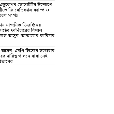
ট এডুকেশন সোসাইটির উদ্যোগে
তে ফ্রি মেডিক্যাল ক্যাম্প ও
রণ সম্পন্ন
ায় নান্দনিক ডিজাইনের
াঠের ফার্নিচারের বিশাল
চলে আসুন ‘আম্মাজান ফার্নিচার
াম-২ আসন: এমপি হিসেবে সরোয়ার
র দায়িত্ব পালনে বাধা নেই
িভাগের