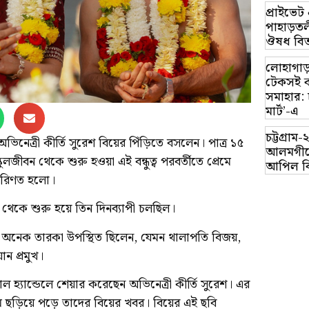
প্রাইভে
পাহাড়তলী
ঔষধ বিত
লোহাগাড়
টেকসই ক
সমাহার: 
মার্ট’-এ
চট্টগ্র
য় অভিনেত্রী কীর্তি সুরেশ বিয়ের পিঁড়িতে বসলেন। পাত্র ১৫
আলমগীরে
কুলজীবন থেকে শুরু হওয়া এই বন্ধুত্ব পরবর্তীতে প্রেমে
আপিল ব
 পরিণত হলো।
থেকে শুরু হয়ে তিন দিনব্যাপী চলছিল।
র অনেক তারকা উপস্থিত ছিলেন, যেমন থালাপতি বিজয়,
়ান প্রমুখ।
হ্যান্ডেলে শেয়ার করেছেন অভিনেত্রী কীর্তি সুরেশ। এর
 ছড়িয়ে পড়ে তাদের বিয়ের খবর। বিয়ের এই ছবি