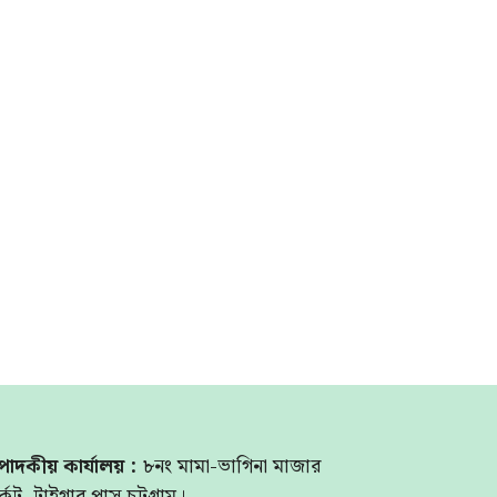
পাদকীয় কার্যালয় :
৮নং মামা-ভাগিনা মাজার
্কেট, টাইগার পাস চট্টগ্রাম।