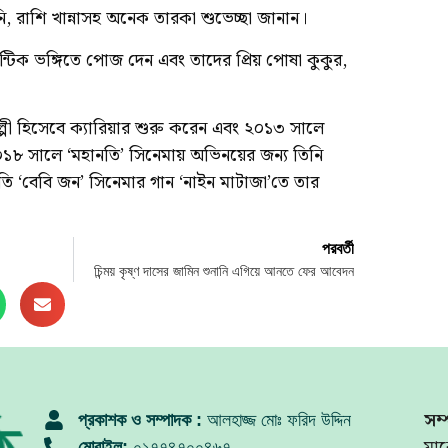
, রাশি খান্নাসহ অনেক তারকা শুভেচ্ছা জানান।
মান্টিক ভঙ্গিতে পোজ দেন এবং তাদের প্রিয় পোষা কুকুর,
্পী হিসেবে ক্যারিয়ার শুরু করেন এবং ২০১৩ সালে
১৮ সালে ‘মহানতি’ সিনেমায় অভিনয়ের জন্য তিনি
্রতি ‘বেবি জন’ সিনেমার গান ‘নাইন মাটাজা’তে তার
।
পরবর্তী
চিন্ময় কৃষ্ণ দাসের জামিন শুনানি এগিয়ে আনতে ফের আবেদন
সম্
প্রকাশক ও সম্পাদক :
আলহাজ্জ মোঃ ফরিদ উদ্দিন
মার
মোবাইল:
০১৭৭৪৭০০৪৬৭