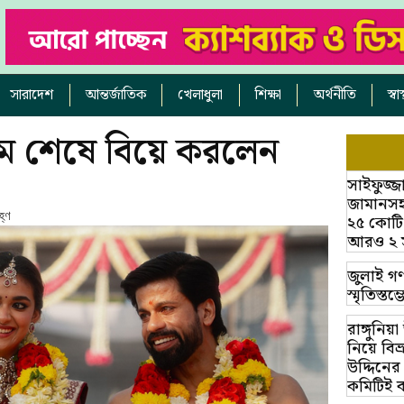
সারাদেশ
আন্তর্জাতিক
খেলাধুলা
শিক্ষা
অর্থনীতি
স্ব
েম শেষে বিয়ে করলেন
সাইফুজ্জ
জামানসহ
্ণ
২৫ কোটি
আরও ২ সাক
জুলাই গণ
স্মৃতিস্ত
রাঙ্গুনিয
নিয়ে বি
উদ্দিনের
কমিটিই 