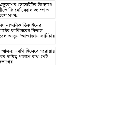
ট এডুকেশন সোসাইটির উদ্যোগে
তে ফ্রি মেডিক্যাল ক্যাম্প ও
রণ সম্পন্ন
ায় নান্দনিক ডিজাইনের
াঠের ফার্নিচারের বিশাল
চলে আসুন ‘আম্মাজান ফার্নিচার
াম-২ আসন: এমপি হিসেবে সরোয়ার
র দায়িত্ব পালনে বাধা নেই
িভাগের