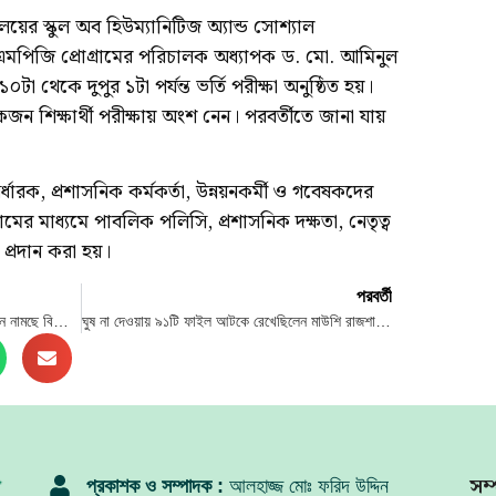
ালয়ের স্কুল অব হিউম্যানিটিজ অ্যান্ড সোশ্যাল
এমপিজি প্রোগ্রামের পরিচালক অধ্যাপক ড. মো. আমিনুল
 থেকে দুপুর ১টা পর্যন্ত ভর্তি পরীক্ষা অনুষ্ঠিত হয়।
 শিক্ষার্থী পরীক্ষায় অংশ নেন। পরবর্তীতে জানা যায়
্ধারক, প্রশাসনিক কর্মকর্তা, উন্নয়নকর্মী ও গবেষকদের
ামের মাধ্যমে পাবলিক পলিসি, প্রশাসনিক দক্ষতা, নেতৃত্ব
 প্রদান করা হয়।
পরবর্তী
রাজধানী থেকে পুরনো যানবাহন সরাতে অ্যাকশনে নামছে বিআরটিএ
ঘুষ না দেওয়ায় ৯১টি ফাইল আটকে রেখেছিলেন মাউশি রাজশাহীর ডিডি, প্রমাণ পেল দুদক
সম্
প্রকাশক ও সম্পাদক :
আলহাজ্জ মোঃ ফরিদ উদ্দিন