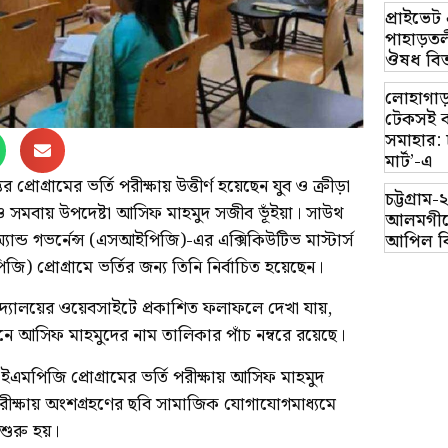
প্রাইভে
পাহাড়তলী
ঔষধ বিত
লোহাগাড়
টেকসই ক
সমাহার: 
মার্ট’-এ
র প্রোগ্রামের ভর্তি পরীক্ষায় উত্তীর্ণ হয়েছেন যুব ও ক্রীড়া
চট্টগ্র
ন ও সমবায় উপদেষ্টা আসিফ মাহমুদ সজীব ভূঁইয়া। সাউথ
আলমগীরে
ান্ড গভর্নেন্স (এসআইপিজি)-এর এক্সিকিউটিভ মাস্টার্স
আপিল ব
িজি) প্রোগ্রামে ভর্তির জন্য তিনি নির্বাচিত হয়েছেন।
্ববিদ্যালয়ের ওয়েবসাইটে প্রকাশিত ফলাফলে দেখা যায়,
ানে আসিফ মাহমুদের নাম তালিকার পাঁচ নম্বরে রয়েছে।
ইএমপিজি প্রোগ্রামের ভর্তি পরীক্ষায় আসিফ মাহমুদ
ীক্ষায় অংশগ্রহণের ছবি সামাজিক যোগাযোগমাধ্যমে
শুরু হয়।