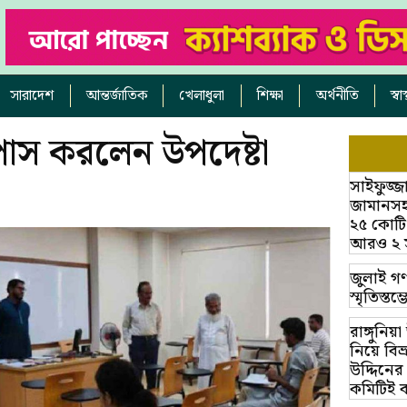
সারাদেশ
আন্তর্জাতিক
খেলাধুলা
শিক্ষা
অর্থনীতি
স্ব
য় পাস করলেন উপদেষ্টা
সাইফুজ্জ
জামানসহ
২৫ কোটি
আরও ২ সাক
জুলাই গণ
স্মৃতিস্ত
রাঙ্গুনিয
নিয়ে বি
উদ্দিনের
কমিটিই 