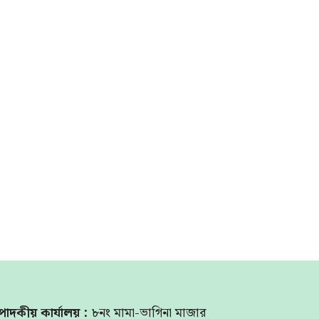
পাদকীয় কার্যালয় :
৮নং মামা-ভাগিনা মাজার