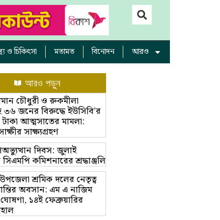
াস্থ্য ও চিকিৎসা
মতামত
বিনোদন
আরও
আরও পড়ুন
ামান চৌধুরী ও রুকমীলা
 ৩৬ জনের বিরুদ্ধে ইউসিবি’র
 টাকা আত্মসাতের মামলা:
্ষীর সাক্ষ্যগ্রহণ
অভ্যুত্থান দিবস: জুলাই
ম্ভে সিএমপি কমিশনারের শ্রদ্ধাঞ্জলি
়া উপজেলা শ্রমিক দলের নেতৃত্ব
ভ্রান্তির অবসান: এম এ নাজিম
 ঘোষণা, ১৪ই ফেব্রুয়ারির
বহাল