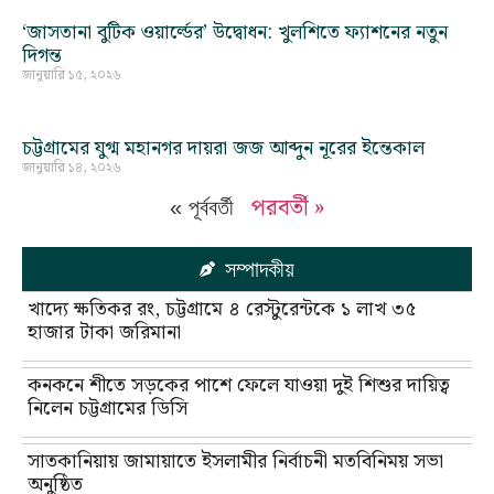
‘জাসতানা বুটিক ওয়ার্ল্ডের’ উদ্বোধন: খুলশিতে ফ্যাশনের নতুন
দিগন্ত
জানুয়ারি ১৫, ২০২৬
চট্টগ্রামের যুগ্ম মহানগর দায়রা জজ আব্দুন নূরের ইন্তেকাল
জানুয়ারি ১৪, ২০২৬
পরবর্তী »
« পূর্ববর্তী
সম্পাদকীয়
খাদ্যে ক্ষতিকর রং, চট্টগ্রামে ৪ রেস্টুরেন্টকে ১ লাখ ৩৫
হাজার টাকা জরিমানা
কনকনে শীতে সড়কের পাশে ফেলে যাওয়া দুই শিশুর দায়িত্ব
নিলেন চট্টগ্রামের ডিসি
সাতকানিয়ায় জামায়াতে ইসলামীর নির্বাচনী মতবিনিময় সভা
অনুষ্ঠিত