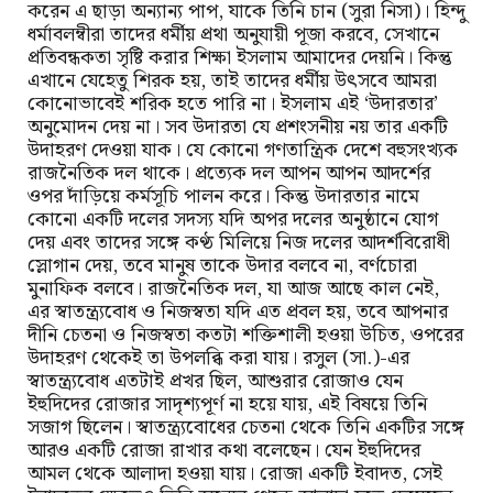
করেন এ ছাড়া অন্যান্য পাপ, যাকে তিনি চান (সুরা নিসা)। হিন্দু
ধর্মাবলম্বীরা তাদের ধর্মীয় প্রথা অনুযায়ী পূজা করবে, সেখানে
প্রতিবন্ধকতা সৃষ্টি করার শিক্ষা ইসলাম আমাদের দেয়নি। কিন্তু
এখানে যেহেতু শিরক হয়, তাই তাদের ধর্মীয় উৎসবে আমরা
কোনোভাবেই শরিক হতে পারি না। ইসলাম এই ‘উদারতার’
অনুমোদন দেয় না। সব উদারতা যে প্রশংসনীয় নয় তার একটি
উদাহরণ দেওয়া যাক। যে কোনো গণতান্ত্রিক দেশে বহুসংখ্যক
রাজনৈতিক দল থাকে। প্রত্যেক দল আপন আপন আদর্শের
ওপর দাঁড়িয়ে কর্মসূচি পালন করে। কিন্তু উদারতার নামে
কোনো একটি দলের সদস্য যদি অপর দলের অনুষ্ঠানে যোগ
দেয় এবং তাদের সঙ্গে কণ্ঠ মিলিয়ে নিজ দলের আদর্শবিরোধী
স্লোগান দেয়, তবে মানুষ তাকে উদার বলবে না, বর্ণচোরা
মুনাফিক বলবে। রাজনৈতিক দল, যা আজ আছে কাল নেই,
এর স্বাতন্ত্র্যবোধ ও নিজস্বতা যদি এত প্রবল হয়, তবে আপনার
দীনি চেতনা ও নিজস্বতা কতটা শক্তিশালী হওয়া উচিত, ওপরের
উদাহরণ থেকেই তা উপলব্ধি করা যায়। রসুল (সা.)-এর
স্বাতন্ত্র্যবোধ এতটাই প্রখর ছিল, আশুরার রোজাও যেন
ইহুদিদের রোজার সাদৃশ্যপূর্ণ না হয়ে যায়, এই বিষয়ে তিনি
সজাগ ছিলেন। স্বাতন্ত্র্যবোধের চেতনা থেকে তিনি একটির সঙ্গে
আরও একটি রোজা রাখার কথা বলেছেন। যেন ইহুদিদের
আমল থেকে আলাদা হওয়া যায়। রোজা একটি ইবাদত, সেই