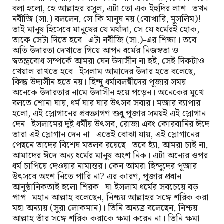
বলা হলো, হে আল্লাহর রসুল, এটা তো এক ইহুদির লাশ। তখন
নবীজি (সা.) বললেন, সে কি মানুষ নয় (বোখারি, মুসলিম)!
তাই মানুষ হিসেবে মানুষের যে মর্যাদা, সে যে ধর্মেরই হোক,
তাকে সেটা দিতে হবে। এটা নবীজি (সা.)-এর শিক্ষা। তবে
অতি উদারতা দেখাতে গিয়ে আপন ধর্মের নিজস্বতা ও
স্বতন্ত্রবোধ সম্পর্কে আমরা যেন উদাসীন না হই, সেই দিকটাও
খেয়াল রাখতে হবে। ইসলাম আমাদের উদার হতে বলেছে,
কিন্তু উদাসীন হতে নয়। হিন্দু ধর্মাবলম্বীদের পূজার সময়
অনেকে উদারতার নামে উদাসীন হয়ে পড়েন। অনেকের মুখে
বলতে শোনা যায়, ধর্ম যার যার উৎসব সবার। মজার ব্যাপার
হলো, এই স্লোগানের প্রবক্তাগণ শুধু পূজার সময়ই এই স্লোগান
দেন। ইসলামের দুই ধর্মীয় উৎসব, রোজা এবং কোরবানির ঈদে
তারা এই স্লোগান দেন না। এতেই বোঝা যায়, এই স্লোগানের
পেছনে তাদের বিশেষ মতলব রয়েছে। তবে হ্যাঁ, আমরা চাই না,
আমাদের ঈদে অন্য ধর্মের মানুষ অংশ নিক। এটা অন্যের ওপর
ধর্ম চাপিয়ে দেওয়ার নামান্তর। কেন আমরা হিন্দুদের পূজার
উৎসবে অংশ নিতে পারি না? এর কারণ, পূজার প্রধান
আনুষ্ঠানিকতাই হলো শিরক। যা ইসলাম ধর্মের সবচেয়ে বড়
পাপ। মহান আল্লাহ বলেছেন, নিশ্চয় আল্লাহর সঙ্গে শরিক করা
মহা অন্যায় (সুরা লোকমান)। তিনি অন্যত্র বলেছেন, নিশ্চয়
আল্লাহ তাঁর সঙ্গে শরিক করাকে ক্ষমা করেন না। তিনি ক্ষমা