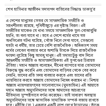
শেখ হাসিনার আজীবন সদস্যপদ বাতিলের সিদ্ধান্ত ডাকসু’র
এ দেশের মানুষের ভেতর যে সাম্প্রদায়িক সম্প্রীতি ও
সহনশীলতা রয়েছে, পৃথিবীজুড়ে এর দৃষ্টান্ত বিরল। এই
সম্প্রীতির মাঝেও যে নানা সময়ে সাম্প্রদায়িক ভুল-বোঝাবুঝি
হয়নি, তা বলা যাবে না। তবে এ দেশে ধর্মের নামে যত
অনভিপ্রেত ঘটনা ঘটেছে, খোঁজ নিলে দেখা যাবে, সেগুলো
যতটা না ধর্মীয়, তার চেয়ে বেশি রাজনৈতিক। অধিকাংশ সময়
ধর্মের লেবেল ব্যবহার করে অশান্তি উসকে দিয়ে রাজনৈতিক
ফায়দা লুটেছে কিছু অসাধু মানুষ। এই সমস্যাটুকু বাদ দিলে
আন্তধর্মীয় সম্প্রীতি ও অসাম্প্রদায়িকতা এই ভূখণ্ডের চিরায়ত
ঐতিহ্য। মহান আল্লাহ বলেছেন, দীনের ব্যাপারে যারা তোমাদের
বিরুদ্ধে যুদ্ধ করেনি এবং তোমাদের বাড়িঘর থেকে বের করে
দেয়নি, তাদের প্রতি সদয় ব্যবহার করতে এবং তাদের প্রতি
ন্যায়বিচার করতে আল্লাহ তোমাদের নিষেধ করছেন না। নিশ্চয়
আল্লাহ ন্যায়পরায়ণদের ভালোবাসেন (মুমতাহিনা) এই আয়াতে
মহান আল্লাহ অমুসলিমদের সঙ্গে আমাদের আচরণের
নীতিমালা সুস্পষ্টভাবে বর্ণনা করেছেন। তাই সাধারণ অবস্থায়
অমুসলিমদের সঙ্গে স্বাভাবিক সামাজিক সম্পর্ক বজায় রাখতে
হবে। নবীজি (সা.) একবার একটি লাশ দেখে দাঁড়ালেন। তাঁকে