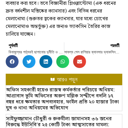
ব্যবহার করা হবে। তবে বিজ্ঞানীরা গ্লিওব্লাস্টোমা (এক ধরনের
দ্রুত বর্ধনশীল মস্তিষ্কের ক্যানসার) এবং বিভিন্ন ধরনের
মেলানোমা (গুরুতর ত্বকের ক্যানসার, যার মধ্যে চোখের
মেলানোমাও অন্তর্ভুক্ত) এর জন্যও ভ্যাকসিন তৈরির কাজ
চালিয়ে যাচ্ছেন।
পূর্ববর্তী
পরবর্তী
বিনামূল্যের পাঠ্যবই ছাপানোয় দুর্নীতি ও অনিয়মের অভিযোগে টালমাটাল জাতীয় শিক্ষাক্রম ও পাঠ্যপুস্তক বোর্ড (এনসিটিবি)।
সাফল্য পেল রাশিয়ার ক্যানসার ভ্যাকসিন, চিকিৎসার জন্য প্রস্তুত
আরও পড়ুন
অফিস সহকারী হয়েও রাজস্ব কর্মকর্তার পরিচয়ে অনিয়ম:
আগ্রাবাদ ভূমি অফিসের অরুণ মল্লিক সন্দ্বীপে বদলি ১৭
বছর ধরে ক্ষমতার অপব্যবহার, ফাইল প্রতি ২০ হাজার টাকা
ঘুষ ও নানা অনিয়মের অভিযোগ
সাইফুজ্জামান চৌধুরী ও রুকমীলা জামানসহ ৩৬ জনের
বিরুদ্ধে ইউসিবি’র ২৫ কোটি টাকা আত্মসাতের মামলা: