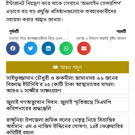
ইন্টারনেট নিয়ন্ত্রণ করে থাকে সেখানে ‘অনলাইন সেন্সরশিপ’
এড়াতে বড় বড় প্রযুক্তি প্রতিষ্ঠানগুলোকে ব্যবহারকারীদের
সহায়তা করার আহ্বান জানায়।
পূর্ববর্তী
পরবর্তী
তদন্তে গিয়ে কলেজছাত্রীকে বিয়ে এএসআইয়ের, পরে জানা গেল স্ত্রী-সন্তান আছে
দেশের ৩ বিভাগে মাঝারি বৃষ্টির আভাস
আরও পড়ুন
সাইফুজ্জামান চৌধুরী ও রুকমীলা জামানসহ ৩৬ জনের
বিরুদ্ধে ইউসিবি’র ২৫ কোটি টাকা আত্মসাতের মামলা:
আরও ২ সাক্ষীর সাক্ষ্যগ্রহণ
জুলাই গণঅভ্যুত্থান দিবস: জুলাই স্মৃতিস্তম্ভে সিএমপি
কমিশনারের শ্রদ্ধাঞ্জলি
রাঙ্গুনিয়া উপজেলা শ্রমিক দলের নেতৃত্ব নিয়ে বিভ্রান্তির
অবসান: এম এ নাজিম উদ্দিনের ঘোষণা, ১৪ই ফেব্রুয়ারির
কমিটিই বহাল