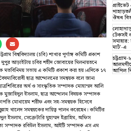
প্রাইভে
পাহাড়তলী
ঔষধ বিত
লোহাগাড়
টেকসই ক
সমাহার: 
মার্ট’-এ
গ্রাম বিশ্ববিদ্যালয় (চবি) শাখার পূর্ণাঙ্গ কমিটি প্রকাশ
চট্টগ্র
র) দুপুর আড়াইটায় চবির শহীদ জোবায়ের মিলনায়তনে
আলমগীরে
ক মতবিনিময় সভায় এ কমিটি প্রকাশ করা হয়।এদিকে ১৭
আপিল ব
বৈষম্যবিরোধী ছাত্র আন্দোলনের সমন্বয়ক বলে জানা
াত্রশিবিরের অর্থ ও সাংস্কৃতিক সম্পাদক মোহাম্মদ আলি
াদক মুজাহিদুল ইসলাম, ছাত্র আন্দোলন বিষয়ক সম্পাদক
ভাপতি মোনায়েম শরীফ এবং সহ-সমন্বয়ক হিসেবে
ুল্লাহ খালেদ সমন্বয়কের দায়িত্ব পালন করেছেন। কমিটির
ুল ইসলাম, সেক্রেটারি মুহাম্মদ ইব্রাহিম, অফিস
িত্য সম্পাদক রবিউল ইসলাম, আইটি সম্পাদক এস এম