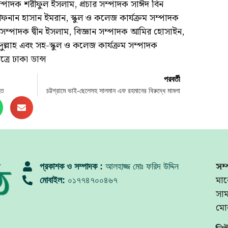
সম্পাদক শরীফুল ইসলাম, প্রচার সম্পাদক সাঈদ বিন
আফনান হাসান ইমরান, স্কুল ও কলেজ কার্যক্রম সম্পাদক
সম্পাদক দ্বীন ইসলাম, বিজ্ঞান সম্পাদক আমির হোসাইন,
্লাহ এবং সহ-স্কুল ও কলেজ কার্যক্রম সম্পাদক
রে ঢাকা ডান্স
পরবর্তী
হত
চট্টগ্রামে ভাই-ছেলেসহ সালমান এফ রহমানের বিরুদ্ধে মামলা
সম্
প্রকাশক ও সম্পাদক :
আলহাজ্জ মোঃ ফরিদ উদ্দিন
মার
মোবাইল:
০১৭৭৪৭০০৪৬৭
সা
মো