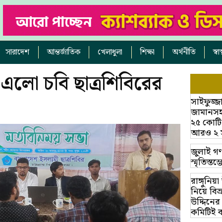
সারাদেশ
আন্তর্জাতিক
খেলাধুলা
শিক্ষা
অর্থনীতি
স্ব
ে এলো চবি ছাত্রশিবিরের
সাইফুজ্জ
জামানসহ
২৫ কোটি
আরও ২ সাক
জুলাই গণ
স্মৃতিস্ত
রাঙ্গুনিয
নিয়ে বি
উদ্দিনের
কমিটিই 