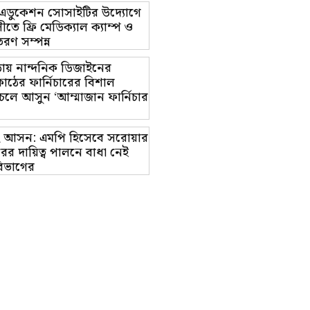
ট এডুকেশন সোসাইটির উদ্যোগে
তে ফ্রি মেডিক্যাল ক্যাম্প ও
রণ সম্পন্ন
ায় নান্দনিক ডিজাইনের
াঠের ফার্নিচারের বিশাল
চলে আসুন ‘আম্মাজান ফার্নিচার
াম-২ আসন: এমপি হিসেবে সরোয়ার
র দায়িত্ব পালনে বাধা নেই
িভাগের