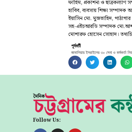
ফাহিম, প্রকাশনা ও ছাত্রকল্যাণ 
হাবিব, ব্যবসায় শিক্ষা সম্পাদক 
ইয়াসিন মো. মুজতাহিদ, পাঠাগার 
সহ-এইচআরডি সম্পাদক মো.আব্দুল
মোশারফ হোসেন সোহাদ। তথ্যচিত্
পূর্ববর্তী
জাবালিয়ায় ইসরাইলের ৩০ সেনা ও কর্মকর্তা নি
Follow Us: