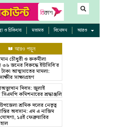
াস্থ্য ও চিকিৎসা
মতামত
বিনোদন
আরও
আরও পড়ুন
ামান চৌধুরী ও রুকমীলা
 ৩৬ জনের বিরুদ্ধে ইউসিবি’র
 টাকা আত্মসাতের মামলা:
্ষীর সাক্ষ্যগ্রহণ
অভ্যুত্থান দিবস: জুলাই
ম্ভে সিএমপি কমিশনারের শ্রদ্ধাঞ্জলি
়া উপজেলা শ্রমিক দলের নেতৃত্ব
ভ্রান্তির অবসান: এম এ নাজিম
 ঘোষণা, ১৪ই ফেব্রুয়ারির
বহাল