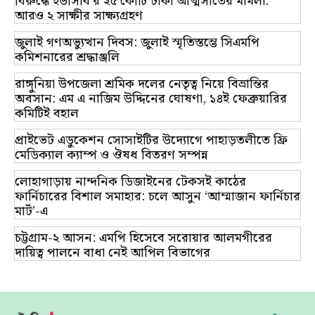
বিরুদ্ধে ইউসিবি’র ২৫ কোটি টাকা আত্মসাতের মামলা:
আরও ২ সাক্ষীর সাক্ষ্যগ্রহণ
জুলাই গণঅভ্যুত্থান দিবস: জুলাই স্মৃতিস্তম্ভে সিএমপি
কমিশনারের শ্রদ্ধাঞ্জলি
রাঙ্গুনিয়া উপজেলা শ্রমিক দলের নেতৃত্ব নিয়ে বিভ্রান্তির
অবসান: এম এ নাজিম উদ্দিনের ঘোষণা, ১৪ই ফেব্রুয়ারির
কমিটিই বহাল
প্রাইভেট এডুকেশন সোসাইটির উদ্যোগে পাহাড়তলীতে ফ্রি
মেডিক্যাল ক্যাম্প ও ঔষধ বিতরণ সম্পন্ন
লোহাগাড়ায় নান্দনিক ডিজাইনের টেকসই কাঠের
ফার্নিচারের বিশাল সমাহার: চলে আসুন ‘আম্মাজান ফার্নিচার
মার্ট’-এ
চট্টগ্রাম-২ আসন: এমপি হিসেবে সরোয়ার আলমগীরের
দায়িত্ব পালনে বাধা নেই আপিল বিভাগের