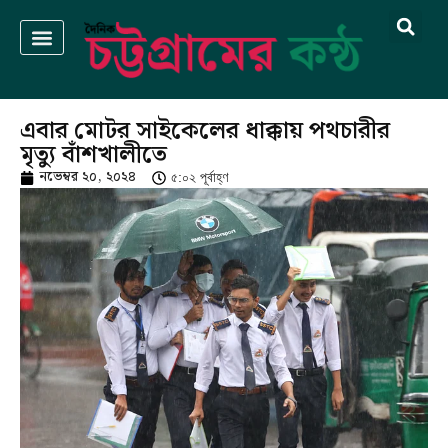
এবার মোটর সাইকেলের ধাক্কায় পথচারীর
মৃত্যু বাঁশখালীতে
নভেম্বর ২০, ২০২৪
৫:০২ পূর্বাহ্ণ