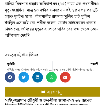
চালিত রিকশার ধাক্কায় অবিনাশ ধর (৭৫) নামে এক পথচারীরও
মৃত্যু হয়েছিল। মাত্র ১০ ঘন্টার ব্যবধানে একই স্থানে পর পর দুটি
সড়ক দুর্ঘটনা হলো। বাঁশখালীর রামদাস মুন্সির হাট পুলিশ
ফাঁড়ির এস আই মো. শরীফ বলেন, মোটর সাইকেলের ধাক্কায়
নিহত মো. জমিরের মৃত্যুর ব্যাপারে পরিবারের পক্ষ থেকে কোন
অভিযোগ দেয়নি।
তথ্যসূত্র চট্টগ্রাম নিউজ
পূর্ববর্তী
পরবর্তী
পটিয়ায় অস্ত্র ঠেকিয়ে খামার থেকে এবার ২১টি গরু লুট
আম্মু আমার বেশি খারাপ লাগছে এরপর আর সাড়া দেননি ছেলে
আরও পড়ুন
সাইফুজ্জামান চৌধুরী ও রুকমীলা জামানসহ ৩৬ জনের