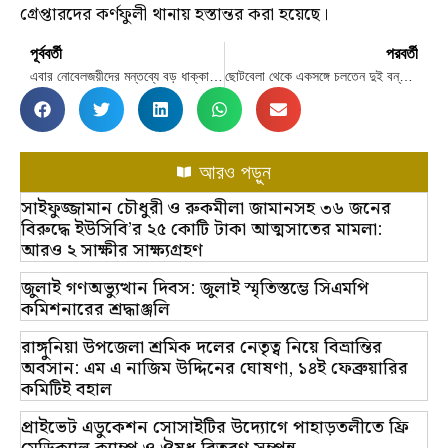
গ্রেপ্তারদের কর্ণফুলী থানায় হস্তান্তর করা হয়েছে।
পূর্ববর্তী
পরবর্তী
এবার নোবেলজয়ীদের মন্তব্যে বড় ধাক্কা খেল ট্রাম্প!
ছোটবেলা থেকে একসঙ্গে চলতেন দুই বন্ধু, কবরও হলো পাশাপাশি
আরও পড়ুন
সাইফুজ্জামান চৌধুরী ও রুকমীলা জামানসহ ৩৬ জনের
বিরুদ্ধে ইউসিবি’র ২৫ কোটি টাকা আত্মসাতের মামলা:
আরও ২ সাক্ষীর সাক্ষ্যগ্রহণ
জুলাই গণঅভ্যুত্থান দিবস: জুলাই স্মৃতিস্তম্ভে সিএমপি
কমিশনারের শ্রদ্ধাঞ্জলি
রাঙ্গুনিয়া উপজেলা শ্রমিক দলের নেতৃত্ব নিয়ে বিভ্রান্তির
অবসান: এম এ নাজিম উদ্দিনের ঘোষণা, ১৪ই ফেব্রুয়ারির
কমিটিই বহাল
প্রাইভেট এডুকেশন সোসাইটির উদ্যোগে পাহাড়তলীতে ফ্রি