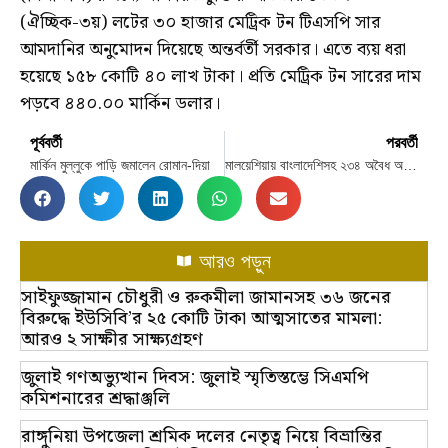
(ঐচ্ছিক-৩য়) লটের ৩০ হাজার মেট্রিক টন টিএসপি সার
আমদানির অনুমোদন দিয়েছে অন্তর্বর্তী সরকার। এতে ব্যয় ধরা
হয়েছে ১৫৮ কোটি ৪০ লাখ টাকা। প্রতি মেট্রিক টন সারের দাম
পড়বে ৪৪০.০০ মার্কিন ডলার।
পূর্ববর্তী
পরবর্তী
মার্কিন মুল্লুকে পাড়ি জমালেন রোমান-দিয়া
মালয়েশিয়ায় বাংলাদেশিসহ ২৩৪ অবৈধ অভিবাসী আটক
আরও পড়ুন
সাইফুজ্জামান চৌধুরী ও রুকমীলা জামানসহ ৩৬ জনের
বিরুদ্ধে ইউসিবি’র ২৫ কোটি টাকা আত্মসাতের মামলা:
আরও ২ সাক্ষীর সাক্ষ্যগ্রহণ
জুলাই গণঅভ্যুত্থান দিবস: জুলাই স্মৃতিস্তম্ভে সিএমপি
কমিশনারের শ্রদ্ধাঞ্জলি
রাঙ্গুনিয়া উপজেলা শ্রমিক দলের নেতৃত্ব নিয়ে বিভ্রান্তির