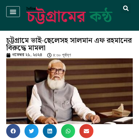
চট্টগ্রামে ভাই-ছেলেসহ সালমান এফ রহমানের
বিরুদ্ধে মামলা
নভেম্বর ২১, ২০২৪
৪:৩০ পূর্বাহ্ণ