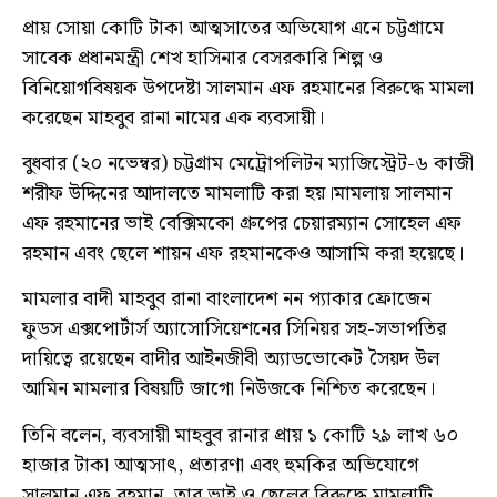
প্রায় সোয়া কোটি টাকা আত্মসাতের অভিযোগ এনে চট্টগ্রামে
সাবেক প্রধানমন্ত্রী শেখ হাসিনার বেসরকারি শিল্প ও
বিনিয়োগবিষয়ক উপদেষ্টা সালমান এফ রহমানের বিরুদ্ধে মামলা
করেছেন মাহবুব রানা নামের এক ব্যবসায়ী।
বুধবার (২০ নভেম্বর) চট্টগ্রাম মেট্রোপলিটন ম্যাজিস্ট্রেট-৬ কাজী
শরীফ উদ্দিনের আদালতে মামলাটি করা হয়।মামলায় সালমান
এফ রহমানের ভাই বেক্সিমকো গ্রুপের চেয়ারম্যান সোহেল এফ
রহমান এবং ছেলে শায়ন এফ রহমানকেও আসামি করা হয়েছে।
মামলার বাদী মাহবুব রানা বাংলাদেশ নন প্যাকার ফ্রোজেন
ফুডস এক্সপোর্টার্স অ্যাসোসিয়েশনের সিনিয়র সহ-সভাপতির
দায়িত্বে রয়েছেন বাদীর আইনজীবী অ্যাডভোকেট সৈয়দ উল
আমিন মামলার বিষয়টি জাগো নিউজকে নিশ্চিত করেছেন।
তিনি বলেন, ব্যবসায়ী মাহবুব রানার প্রায় ১ কোটি ২৯ লাখ ৬০
হাজার টাকা আত্মসাৎ, প্রতারণা এবং হুমকির অভিযোগে
সালমান এফ রহমান, তার ভাই ও ছেলের বিরুদ্ধে মামলাটি