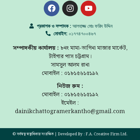
প্রকাশক ও সম্পাদক :
আলহাজ্জ মোঃ ফরিদ উদ্দিন
মোবাইল:
০১৭৭৪৭০০৪৬৭
সম্পাদকীয় কার্যালয় :
৮নং মামা-ভাগিনা মাজার মার্কেট,
টাইগার পাস চট্টগ্রাম।
সামসুল আলম রানা
মোবাইল : ০১৮১৫৬১৫১৯২
নিউজ রুম :
মোবাইল : ০১৮১৫৬১৫১৯২
ইমেইল :
dainikchattogramerkantho@gmail.com
© সর্বস্বত্ব স্বত্বাধিকার সংরক্ষিত | Developed By : F.A. Creative Firm Ltd.