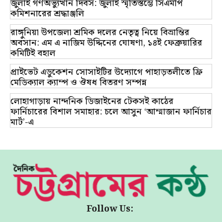
জুলাই গণঅভ্যুত্থান দিবস: জুলাই স্মৃতিস্তম্ভে সিএমপি
কমিশনারের শ্রদ্ধাঞ্জলি
রাঙ্গুনিয়া উপজেলা শ্রমিক দলের নেতৃত্ব নিয়ে বিভ্রান্তির
অবসান: এম এ নাজিম উদ্দিনের ঘোষণা, ১৪ই ফেব্রুয়ারির
কমিটিই বহাল
প্রাইভেট এডুকেশন সোসাইটির উদ্যোগে পাহাড়তলীতে ফ্রি
মেডিক্যাল ক্যাম্প ও ঔষধ বিতরণ সম্পন্ন
লোহাগাড়ায় নান্দনিক ডিজাইনের টেকসই কাঠের
ফার্নিচারের বিশাল সমাহার: চলে আসুন ‘আম্মাজান ফার্নিচার
মার্ট’-এ
Follow Us: