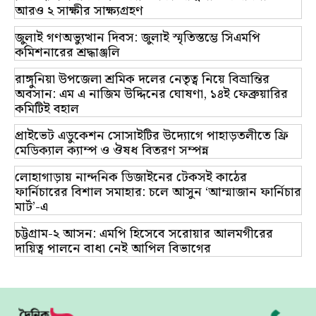
আরও ২ সাক্ষীর সাক্ষ্যগ্রহণ
জুলাই গণঅভ্যুত্থান দিবস: জুলাই স্মৃতিস্তম্ভে সিএমপি
কমিশনারের শ্রদ্ধাঞ্জলি
রাঙ্গুনিয়া উপজেলা শ্রমিক দলের নেতৃত্ব নিয়ে বিভ্রান্তির
অবসান: এম এ নাজিম উদ্দিনের ঘোষণা, ১৪ই ফেব্রুয়ারির
কমিটিই বহাল
প্রাইভেট এডুকেশন সোসাইটির উদ্যোগে পাহাড়তলীতে ফ্রি
মেডিক্যাল ক্যাম্প ও ঔষধ বিতরণ সম্পন্ন
লোহাগাড়ায় নান্দনিক ডিজাইনের টেকসই কাঠের
ফার্নিচারের বিশাল সমাহার: চলে আসুন ‘আম্মাজান ফার্নিচার
মার্ট’-এ
চট্টগ্রাম-২ আসন: এমপি হিসেবে সরোয়ার আলমগীরের
দায়িত্ব পালনে বাধা নেই আপিল বিভাগের