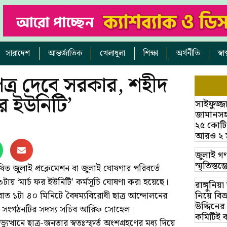
সারাদেশ
আন্তর্জাতিক
খেলাধুলা
শিক্ষা
অর্থনীতি
স্ব
ত্র দেবে সরকার, শহীদ
ফর ইউনিটি’
সাইফুজ্জ
জামানসহ
২৫ কোটি
আরও ২ সাক
জুলাই গণ
স্মৃতিস্ত
িত জুলাই প্রক্লেমেশন বা জুলাই ঘোষণার পরিবর্তে
টায় ‘মার্চ ফর ইউনিটি’ কর্মসূচি ঘোষণা করা হয়েছে।
রাঙ্গুনিয
াত ১টা ৪০ মিনিটে বৈষম্যবিরোধী ছাত্র আন্দোলনের
নিয়ে বি
উদ্দিনের
 দেন সংগঠনটির সদস্য সচিব আরিফ সোহেল।
কমিটিই 
্থানে ছাত্র-জনতার স্বতঃস্ফূর্ত অংশগ্রহণের মধ্য দিয়ে