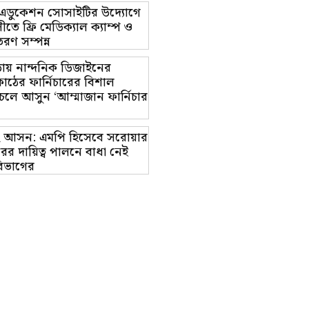
ট এডুকেশন সোসাইটির উদ্যোগে
তে ফ্রি মেডিক্যাল ক্যাম্প ও
রণ সম্পন্ন
ায় নান্দনিক ডিজাইনের
াঠের ফার্নিচারের বিশাল
চলে আসুন ‘আম্মাজান ফার্নিচার
াম-২ আসন: এমপি হিসেবে সরোয়ার
র দায়িত্ব পালনে বাধা নেই
িভাগের