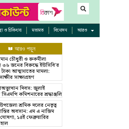
াস্থ্য ও চিকিৎসা
মতামত
বিনোদন
আরও
আরও পড়ুন
ামান চৌধুরী ও রুকমীলা
 ৩৬ জনের বিরুদ্ধে ইউসিবি’র
 টাকা আত্মসাতের মামলা:
্ষীর সাক্ষ্যগ্রহণ
অভ্যুত্থান দিবস: জুলাই
ম্ভে সিএমপি কমিশনারের শ্রদ্ধাঞ্জলি
়া উপজেলা শ্রমিক দলের নেতৃত্ব
ভ্রান্তির অবসান: এম এ নাজিম
 ঘোষণা, ১৪ই ফেব্রুয়ারির
বহাল