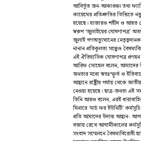
আবির্ভূত জন-আকাঙ্ক্ষা তথা ফ্যা
কায়েমের প্রতিশ্রুতির ভিত্তিতে
হয়েছে। হাজারও শহীদ ও আহত যোদ
স্বরূপ ‘জুলাইয়ের ঘোষণাপত্র’ অত
জুলাই গণঅভ্যুত্থানের নেতৃত্বদান
নানান প্রতিকূলতা সত্ত্বেও বৈষম্
এই ঐতিহাসিক ঘোষণাপত্র প্রণয়ন 
আরিফ সোহেল বলেন, আমাদের উদ্
জনতার মধ্যে স্বতঃস্ফূর্ত ও ইতিবা
আহ্বানে রাষ্ট্রীয় পর্যায় থেকে জ
নেওয়া হয়েছে। ছাত্র-জনতা এই স
তিনি আরও বলেন, এরই ধারাবাহিকতা
মিনারে ‘মার্চ ফর ইউনিটি’ কর্
প্রতি আমাদের উদাত্ত আহ্বান- আপ
বজায় রেখে আগামীকালের কর্মসূচি
সংবাদ সম্মেলনে বৈষম্যবিরোধী ছা