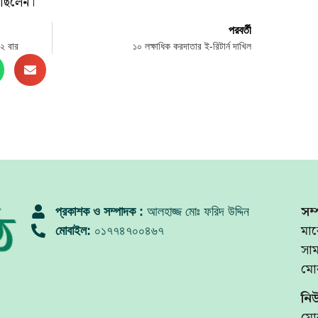
 ছিলেন।
পরবর্তী
৬২ বার
১০ লক্ষাধিক করদাতার ই-রিটার্ন দাখিল
সম্
প্রকাশক ও সম্পাদক :
আলহাজ্জ মোঃ ফরিদ উদ্দিন
মার
মোবাইল:
০১৭৭৪৭০০৪৬৭
সা
মো
নি
মো