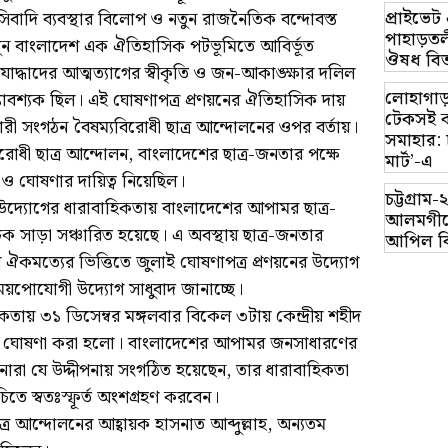
প্রাইভে
সিবাদি ব্যবস্থার বিলোপ ও নতুন রাজনৈতিক বন্দোবস্ত
পাহাড়তলী
 নতুন বাংলাদেশ এক ঐতিহাসিক পটভূমিতে আবির্ভূত
ঔষধ বিত
্ধাদের আত্মত্যাগের স্বীকৃতি ও জন-আকাঙ্ক্ষার দলিল
লোহাগাড়
্যাবশ্যক ছিল। এই ঘোষণাপত্র প্রণয়নের ঐতিহাসিক দায়
টেকসই ক
কারী সংগঠন বৈষম্যবিরোধী ছাত্র আন্দোলনের ওপর বর্তায়।
সমাহার: 
যবিরোধী ছাত্র আন্দোলন, বাংলাদেশের ছাত্র-জনতার পক্ষে
মার্ট’-এ
ও ঘোষণার দায়িত্ব নিয়েছিল।
চট্টগ্র
যোগের ধারাবাহিকতায় বাংলাদেশের আপামর ছাত্র-
আলমগীরে
চক সাড়া সঞ্চারিত হয়েছে। এ অবস্থায় ছাত্র-জনতার
আপিল ব
াতীয় ঐকমত্যের ভিত্তিতে জুলাই ঘোষণাপত্র প্রণয়নের উদ্যোগ
ময়পোযোগী উদ্যোগ সাধুবাদ জানাচ্ছে।
য় ৩১ ডিসেম্বর মঙ্গলবার বিকেল ৩টায় কেন্দ্রীয় শহীদ
মসূচি ঘোষণা করা হলো। বাংলাদেশের আপামর জনসাধারণের
নারা যে উদ্দীপনায় সংগঠিত হয়েছেন, তার ধারাবাহিকতা
তে স্বতঃস্ফূর্ত অংশগ্রহণ করবেন।
ত্র আন্দোলনের আহ্বায়ক হাসনাত আব্দুল্লাহ, অন্যতম