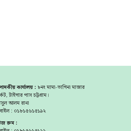
পাদকীয় কার্যালয় :
৮নং মামা-ভাগিনা মাজার
্কেট, টাইগার পাস চট্টগ্রাম।
মসুল আলম রানা
বাইল : ০১৮১৫৬১৫১৯২
উজ রুম :
বাইল : ০১৮১৫৬১৫১৯২