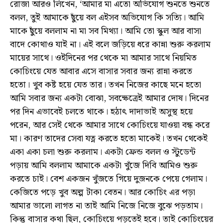
রোজা আরও লিখেন, ‘আমার মা এতো অভিযোগ শুনতে শুনতে
বলল, তুই আমাকে ছুঁয়ে বল এইসব অভিযোগ কি সত্যি। আমি
মাকে ছুঁয়ে বললাম না মা সব মিথ্যা। আমি তো স্কুল আর বাসা
বাদে কোথাও যাই না। এই বলে জড়িয়ে ধরে কান্না শুরু করলাম
মায়ের সাথে। ওইদিনের পর থেকে মা আমার সাথে নিয়মিত
কোচিংয়ে যেত আবার এসে বাসার সবার জন্য রান্না করতে
হতো। খুব কষ্ট হয়ে যেত তার। তখন নিজের কাছে মনে হতো
আমি সবার জন্য একটা বোঝা, সবক্ষেত্রেই আমার দোষ। দিনের
পর দিন এভাবেই চলতে থাকে। হঠাৎ দাদাভাই অসুস্থ হয়ে
পরেন, আর সেই থেকে আমার সাথে কোচিংয়ে যাওয়া বন্ধ করে
মা। কারণ তাদের সেবা যত্ন করতে হতো মাকেই। তখন থেকেই
একা একা চলা শুরু করলাম। একটা ফ্রেন্ড বলল ও স্টুডেন্ট
পড়ায় আমি বললাম আমাকে একটা খুঁজে দিবি আমিও শুরু
করতে চাই। বেশ একজন খুঁজতে গিয়ে দুজনকে পেয়ে গেলাম।
কেজিতে পড়ে খুব অল্প টাকা বেতন। আর কোচিং এর পড়া
আমার ভালো লাগত না তাই আমি নিজে নিজে বুঝে পড়তাম।
কিন্তু বাসার কথা ছিল, কোচিংয়ে পড়তেই হবে। তাই কোচিংয়ের