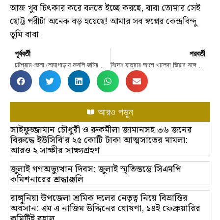
আজ খুব চিৎকার করে বলতে ইচ্ছে করছে, বাবা তোমার সেই
ছোট্ট পরীটা অনেক বড় হয়েছে! আমার সব স্বপ্নের কেন্দ্রবিন্দু
তুমি বাবা।
পূর্ববর্তী
পরবর্তী
চট্টগ্রাম জেলা লোহাগাড়ায় ফসলি জমির মাটি কাটার বিরুদ্ধে উপজেলা প্রশাসনের অভিযান,স্কেভেটর জব্দ
বিদেশ যাত্রার আগে খালেদা জিয়ার সঙ্গে স্থায়ী কমিটির সাক্ষাৎ
আরও পড়ুন
সাইফুজ্জামান চৌধুরী ও রুকমীলা জামানসহ ৩৬ জনের
বিরুদ্ধে ইউসিবি’র ২৫ কোটি টাকা আত্মসাতের মামলা:
আরও ২ সাক্ষীর সাক্ষ্যগ্রহণ
জুলাই গণঅভ্যুত্থান দিবস: জুলাই স্মৃতিস্তম্ভে সিএমপি
কমিশনারের শ্রদ্ধাঞ্জলি
রাঙ্গুনিয়া উপজেলা শ্রমিক দলের নেতৃত্ব নিয়ে বিভ্রান্তির
অবসান: এম এ নাজিম উদ্দিনের ঘোষণা, ১৪ই ফেব্রুয়ারির
কমিটিই বহাল