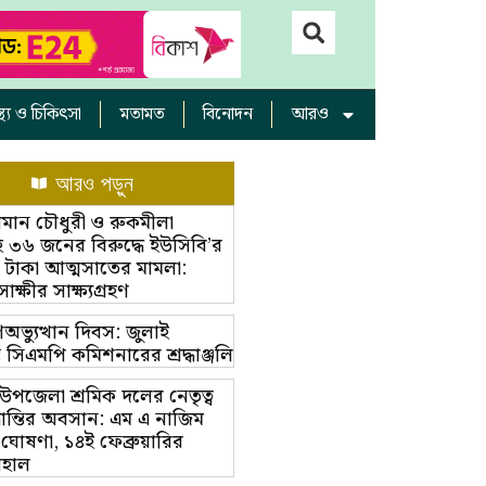
াস্থ্য ও চিকিৎসা
মতামত
বিনোদন
আরও
আরও পড়ুন
ামান চৌধুরী ও রুকমীলা
 ৩৬ জনের বিরুদ্ধে ইউসিবি’র
 টাকা আত্মসাতের মামলা:
্ষীর সাক্ষ্যগ্রহণ
অভ্যুত্থান দিবস: জুলাই
ম্ভে সিএমপি কমিশনারের শ্রদ্ধাঞ্জলি
়া উপজেলা শ্রমিক দলের নেতৃত্ব
ভ্রান্তির অবসান: এম এ নাজিম
 ঘোষণা, ১৪ই ফেব্রুয়ারির
বহাল