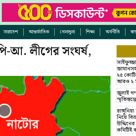
সারাদেশ
আন্তর্জাতিক
খেলাধুলা
শিক্ষা
অর্থনীতি
স্ব
ি-আ. লীগের সংঘর্ষ,
সাইফুজ্জ
জামানসহ
২৫ কোটি
আরও ২ সাক
জুলাই গণ
স্মৃতিস্ত
রাঙ্গুনিয
নিয়ে বি
উদ্দিনের
কমিটিই 