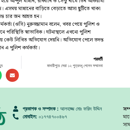
হয়ে আব্দুল মান্নান, রাব্বানি ও সেন্টু নামে তিন আওয়ামী
ন। এসময় মান্নানের বাড়িতে বেড়াতে আসা ছুটিতে থাকা
নন্ত চার জন আহত হন।
কর্মকর্তা (ওসি) নুরুজ্জামান বলেন, খবর পেয়ে পুলিশ ও
মানে পরিস্থিতি স্বাভাবিক। ঘটনাস্থলে এখনো পুলিশ
নায় কেউ লিখিত অভিযোগ দেয়নি। অভিযোগ পেলে তদন্ত
ান এ পুলিশ কর্মকর্তা।
পরবর্তী
্যু
মাদারীপুরে সেরা ১২ পুত্রবধূ পেলেন সম্মাননা
সম্
প্রকাশক ও সম্পাদক :
আলহাজ্জ মোঃ ফরিদ উদ্দিন
মার
মোবাইল:
০১৭৭৪৭০০৪৬৭
সা