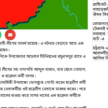
প্রাইভে
পাহাড়তলী
ঔষধ বিত
লোহাগাড়
টেকসই ক
সমাহার: 
মার্ট’-এ
মী লীগের সংঘর্ষ হয়েছে। এ ঘটনায় বেড়াতে আসা এক
চট্টগ্র
েছেন।
আলমগীরে
র দিকে উপজেলার আড়বাব ইউনিয়নের রঘুনাথপুর গ্রামে এ
আপিল ব
ীগের সহ-সভাপতি আব্দুল মান্নান, তার ছেলে সোহাগ,
ও ছাত্রদল কর্মী সাগর।
ষ্ঠাবার্ষিকী উপলক্ষ্যে ফেসবুকে পোস্ট করেন ছাত্রলীগ কর্মী
 নেতাকর্মীরা ওই ছাত্রলীগ নেতাকে মারধর করেন। পরে
াদের ধাওয়া করে সাগর নামের এক ছাত্রদল কর্মীকে