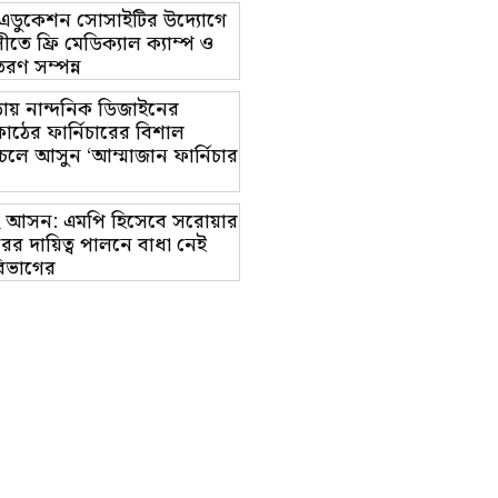
ট এডুকেশন সোসাইটির উদ্যোগে
তে ফ্রি মেডিক্যাল ক্যাম্প ও
রণ সম্পন্ন
ায় নান্দনিক ডিজাইনের
াঠের ফার্নিচারের বিশাল
চলে আসুন ‘আম্মাজান ফার্নিচার
াম-২ আসন: এমপি হিসেবে সরোয়ার
র দায়িত্ব পালনে বাধা নেই
িভাগের