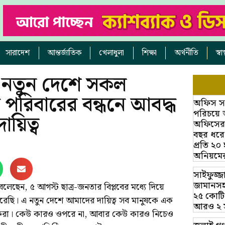
সারাদেশ
আন্তর্জাতিক
খেলাধুলা
শিক্ষা
অর্থনীতি
স্ব
টা নতুন দেশে সকল
 পরিবারের বন্ধনে আবদ্ধ
অফিস সহক
পরিচয়ে 
য়িত্ব
অফিসের অ
বছর ধরে
প্রতি ২০
অনিয়মে
সাইফুজ্জ
জামানসহ
স বলেছেন, ৫ আগস্ট ছাত্র-জনতার বিপ্লবের মধ্যে দিয়ে
২৫ কোটি
রেছি। এ নতুন দেশে আমাদের দায়িত্ব সব মানুষকে এক
আরও ২ সাক
্ধ করা। কেউ কারও ওপরে না, আবার কেউ কারও নিচেও