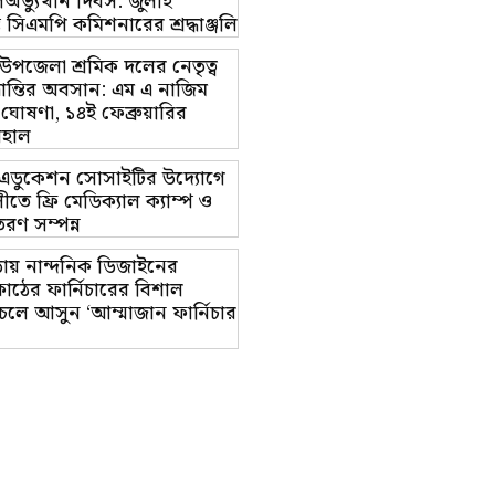
অভ্যুত্থান দিবস: জুলাই
ম্ভে সিএমপি কমিশনারের শ্রদ্ধাঞ্জলি
়া উপজেলা শ্রমিক দলের নেতৃত্ব
ভ্রান্তির অবসান: এম এ নাজিম
 ঘোষণা, ১৪ই ফেব্রুয়ারির
বহাল
ট এডুকেশন সোসাইটির উদ্যোগে
তে ফ্রি মেডিক্যাল ক্যাম্প ও
রণ সম্পন্ন
ায় নান্দনিক ডিজাইনের
াঠের ফার্নিচারের বিশাল
চলে আসুন ‘আম্মাজান ফার্নিচার