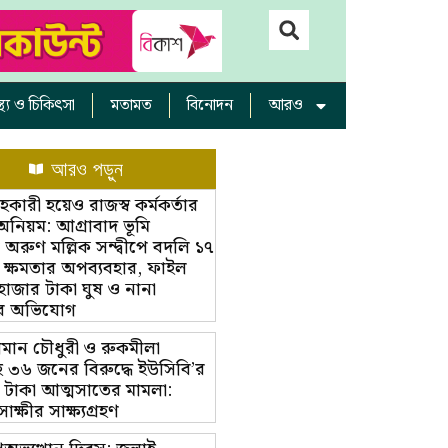
াস্থ্য ও চিকিৎসা
মতামত
বিনোদন
আরও
আরও পড়ুন
ারী হয়েও রাজস্ব কর্মকর্তার
অনিয়ম: আগ্রাবাদ ভূমি
রুণ মল্লিক সন্দ্বীপে বদলি ১৭
 ক্ষমতার অপব্যবহার, ফাইল
 হাজার টাকা ঘুষ ও নানা
র অভিযোগ
ামান চৌধুরী ও রুকমীলা
 ৩৬ জনের বিরুদ্ধে ইউসিবি’র
 টাকা আত্মসাতের মামলা:
্ষীর সাক্ষ্যগ্রহণ