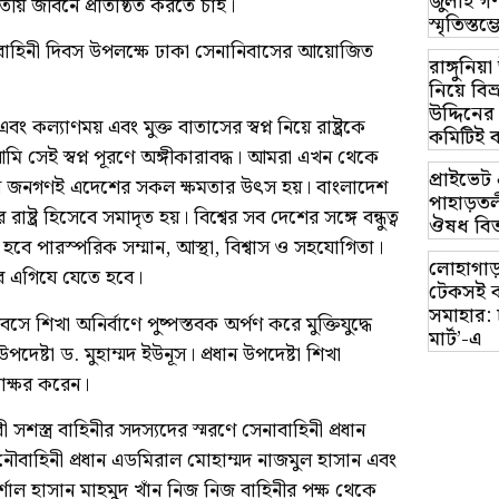
জুলাই গণ
ীয় জীবনে প্রতিষ্ঠিত করতে চাই।
স্মৃতিস্ত
্র বাহিনী দিবস উপলক্ষে ঢাকা সেনানিবাসের আয়োজিত
রাঙ্গুনিয
নিয়ে বি
উদ্দিনের
 কল্যাণময় এবং মুক্ত বাতাসের স্বপ্ন নিয়ে রাষ্ট্রকে
কমিটিই 
 আমি সেই স্বপ্ন পূরণে অঙ্গীকারাবদ্ধ। আমরা এখন থেকে
প্রাইভে
ন জনগণই এদেশের সকল ক্ষমতার উৎস হয়। বাংলাদেশ
পাহাড়তলী
ষ্ট্র হিসেবে সমাদৃত হয়। বিশ্বের সব দেশের সঙ্গে বন্ধুত্ব
ঔষধ বিত
তি হবে পারস্পরিক সম্মান, আস্থা, বিশ্বাস ও সহযোগিতা।
লোহাগাড়
ের এগিযে যেতে হবে।
টেকসই ক
সমাহার: 
ে শিখা অনির্বাণে পুষ্পস্তবক অর্পণ করে মুক্তিযুদ্ধে
মার্ট’-এ
উপদেষ্টা ড. মুহাম্মদ ইউনূস। প্রধান উপদেষ্টা শিখা
্বাক্ষর করেন।
 সশস্ত্র বাহিনীর সদস্যদের স্মরণে সেনাবাহিনী প্রধান
বাহিনী প্রধান এডমিরাল মোহাম্মদ নাজমুল হাসান এবং
র্শাল হাসান মাহমুদ খাঁন নিজ নিজ বাহিনীর পক্ষ থেকে