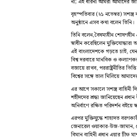
না; এই ধারনা আমরা আমাদের জাত
বৃহস্পতিবার (২১ নভেম্বর) সশস্ত
অনুষ্ঠানে এসব কথা বলেন তিনি।
তিনি বলেন,বৈষম্যহীন শোষণহীন এবং
স্বাধীন করেছিলেন মুক্তিযোদ্ধারা
এই বাংলাদেশকে গড়তে চাই, যে
বিশ্ব দরবারে মানবিক ও কল্যাণকর রা
বজায়ে রাখব, পররাষ্ট্রনীতির ভিত্
বিশ্বের সঙ্গে তাল মিলিয়ে আমাদ
এর আগে সকালে সশস্ত্র বাহিনী দিবস
শহীদদের শ্রদ্ধা জানিয়েছেন প্রধান 
অনির্বাণে রক্ষিত পরিদর্শন বইয়ে স
এরপর মুক্তিযুদ্ধে শাহাদত বরণকারী
জেনারেল ওয়াকার-উজ-জামান, নৌ
বিমান বাহিনী প্রধান এয়ার চীফ মা