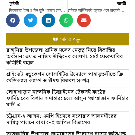
পূর্ববর্তী
পরবর্তী
ডিসেম্বরে টানা ৪ দিন ছুটি পাচ্ছেন চাকরিজীবীরা
রাবিতে সার্টিফিকেট তুলতে এসে ছাত্রলীগ নেতা আটক
আরও পড়ুন
রাঙ্গুনিয়া উপজেলা শ্রমিক দলের নেতৃত্ব নিয়ে বিভ্রান্তির
অবসান: এম এ নাজিম উদ্দিনের ঘোষণা, ১৪ই ফেব্রুয়ারির
কমিটিই বহাল
প্রাইভেট এডুকেশন সোসাইটির উদ্যোগে পাহাড়তলীতে ফ্রি
মেডিক্যাল ক্যাম্প ও ঔষধ বিতরণ সম্পন্ন
লোহাগাড়ায় নান্দনিক ডিজাইনের টেকসই কাঠের
ফার্নিচারের বিশাল সমাহার: চলে আসুন ‘আম্মাজান ফার্নিচার
মার্ট’-এ
চট্টগ্রাম-২ আসন: এমপি হিসেবে সরোয়ার আলমগীরের
দায়িত্ব পালনে বাধা নেই আপিল বিভাগের
সাতকানিয়া উপজেলা জামায়াতের উদ্যোগে বন্যায় ক্ষতিগ্রস্ত