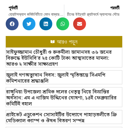
পূর্ববর্তী
পরবর্তী
হোয়াটসঅ্যাপ কমিউনিটিতে ফোন নাম্বার লুকিয়ে রাখার সুযোগ
চীনের উইচ্যাট প্ল্যাটফর্মে অ্যাপলের স্টোর
আরও পড়ুন
সাইফুজ্জামান চৌধুরী ও রুকমীলা জামানসহ ৩৬ জনের
বিরুদ্ধে ইউসিবি’র ২৫ কোটি টাকা আত্মসাতের মামলা:
আরও ২ সাক্ষীর সাক্ষ্যগ্রহণ
জুলাই গণঅভ্যুত্থান দিবস: জুলাই স্মৃতিস্তম্ভে সিএমপি
কমিশনারের শ্রদ্ধাঞ্জলি
রাঙ্গুনিয়া উপজেলা শ্রমিক দলের নেতৃত্ব নিয়ে বিভ্রান্তির
অবসান: এম এ নাজিম উদ্দিনের ঘোষণা, ১৪ই ফেব্রুয়ারির
কমিটিই বহাল
প্রাইভেট এডুকেশন সোসাইটির উদ্যোগে পাহাড়তলীতে ফ্রি
মেডিক্যাল ক্যাম্প ও ঔষধ বিতরণ সম্পন্ন