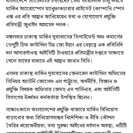
বাংলাদেশে স্যাটেলাইট ইন্টারনেট সেবা স্টারলিংক চালু করতে
মার্কিন অ্যারোস্পেস ম্যানুফাকচারার প্রাইভেট কোম্পানি স্পেস
এক্স এর প্রতি আহ্বান জানিয়েছেন তথ্য ও যোগাযোগ প্রযুক্তি
প্রতিমন্ত্রী জুনাইদ আহমেদ পলক।
মঙ্গলবার ঢাকাস্থ মার্কিন দূতাবাসের ডিপার্টমেন্ট অফ কমার্সের
ডেপুটি চিফ কাউন্সিল মিঃ জো ইয়াং এর নেতৃত্বে এক প্রতিনিধি
দল আগারগাঁওস্থ আইসিটি টাওয়ারে প্রতিমন্ত্রীর দপ্তরে সাক্ষাতে
গেলে তাদের মাধ্যমে এই আহ্বান জানান তিনি।
এসময় ঢাকাস্থ মার্কিন দূতাবাসের জেনারেল কাউন্সিল অফিসের
সিনিয়র অ্যাটর্নি জোসেফ এল গাট্টুসো, অর্থনীতি, বিজ্ঞান ও
প্রযুক্তি বিষয়ক অফিসার জেমস্ এস গার্ডিনার, এবং আইসিটি
বিভাগের ঊর্ধ্বতন কর্মকর্তারা উপস্থিত ছিলেন।
সাক্ষাৎকালে বাংলাদেশের প্রযুক্তি বাজারে মার্কিন বিনিয়োগ
বাড়ানোর জন্য বিনিয়োগবান্ধব নির্দেশিকা ও নীতি-কৌশল
তৈরির প্রয়োজনীয়তা, তথ্য সুরক্ষা আইনের বর্তমান অবস্থা, ওটিটি