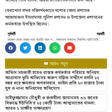
জানিয়ে তিনি বলেন, আমরা ঐতিহাসিকভাবে এক আছি।
বেনাপোল বন্দর পরিদর্শনকালে যশোর জেলা প্রশাসক
আজাহারুল ইসলামসহ পুলিশ প্রশাসন ও উপজেলা প্রশাসনের
কর্মকর্তারা উপস্থিত ছিলেন।
পূর্ববর্তী
পরবর্তী
সাজেক থেকে ফেরার পথে পাহাড়ি খাদে পর্যটকবাহী যান
সম্ভাবনা থাকলেও বিকশিত হয়নি তৈরি পোশাকের বাইরের কোনো খাত
আরও পড়ুন
অফিস সহকারী হয়েও রাজস্ব কর্মকর্তার পরিচয়ে অনিয়ম:
আগ্রাবাদ ভূমি অফিসের অরুণ মল্লিক সন্দ্বীপে বদলি ১৭
বছর ধরে ক্ষমতার অপব্যবহার, ফাইল প্রতি ২০ হাজার টাকা
ঘুষ ও নানা অনিয়মের অভিযোগ
সাইফুজ্জামান চৌধুরী ও রুকমীলা জামানসহ ৩৬ জনের
বিরুদ্ধে ইউসিবি’র ২৫ কোটি টাকা আত্মসাতের মামলা:
আরও ২ সাক্ষীর সাক্ষ্যগ্রহণ