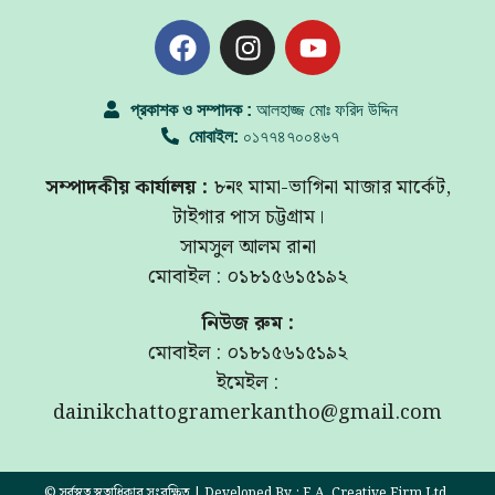
প্রকাশক ও সম্পাদক :
আলহাজ্জ মোঃ ফরিদ উদ্দিন
মোবাইল:
০১৭৭৪৭০০৪৬৭
সম্পাদকীয় কার্যালয় :
৮নং মামা-ভাগিনা মাজার মার্কেট,
টাইগার পাস চট্টগ্রাম।
সামসুল আলম রানা
মোবাইল : ০১৮১৫৬১৫১৯২
নিউজ রুম :
মোবাইল : ০১৮১৫৬১৫১৯২
ইমেইল :
dainikchattogramerkantho@gmail.com
© সর্বস্বত্ব স্বত্বাধিকার সংরক্ষিত | Developed By : F.A. Creative Firm Ltd.