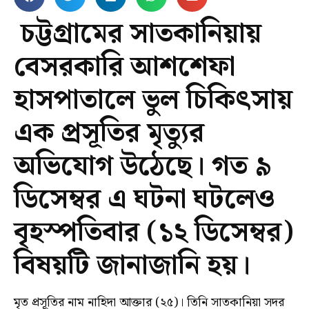
চট্টগ্রামের সাতকানিয়ায়
বেসরকারি আশশেফা
হাসপাতালে ভুল চিকিৎসায়
এক প্রসূতির মৃত্যুর
অভিযোগ উঠেছে। গত ৯
ডিসেম্বর এ ঘটনা ঘটলেও
বৃহস্পতিবার (১২ ডিসেম্বর)
বিষয়টি জানাজানি হয়।
মৃত প্রসূতির নাম নাহিদা আক্তার (২৫)। তিনি সাতকানিয়া সদর