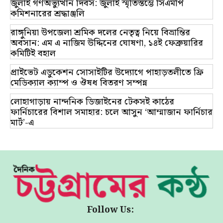
জুলাই গণঅভ্যুত্থান দিবস: জুলাই স্মৃতিস্তম্ভে সিএমপি
কমিশনারের শ্রদ্ধাঞ্জলি
রাঙ্গুনিয়া উপজেলা শ্রমিক দলের নেতৃত্ব নিয়ে বিভ্রান্তির
অবসান: এম এ নাজিম উদ্দিনের ঘোষণা, ১৪ই ফেব্রুয়ারির
কমিটিই বহাল
প্রাইভেট এডুকেশন সোসাইটির উদ্যোগে পাহাড়তলীতে ফ্রি
মেডিক্যাল ক্যাম্প ও ঔষধ বিতরণ সম্পন্ন
লোহাগাড়ায় নান্দনিক ডিজাইনের টেকসই কাঠের
ফার্নিচারের বিশাল সমাহার: চলে আসুন ‘আম্মাজান ফার্নিচার
মার্ট’-এ
Follow Us: