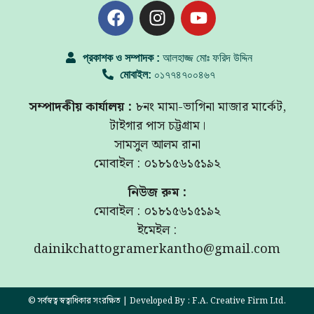
প্রকাশক ও সম্পাদক :
আলহাজ্জ মোঃ ফরিদ উদ্দিন
মোবাইল:
০১৭৭৪৭০০৪৬৭
সম্পাদকীয় কার্যালয় :
৮নং মামা-ভাগিনা মাজার মার্কেট,
টাইগার পাস চট্টগ্রাম।
সামসুল আলম রানা
মোবাইল : ০১৮১৫৬১৫১৯২
নিউজ রুম :
মোবাইল : ০১৮১৫৬১৫১৯২
ইমেইল :
dainikchattogramerkantho@gmail.com
© সর্বস্বত্ব স্বত্বাধিকার সংরক্ষিত | Developed By : F.A. Creative Firm Ltd.