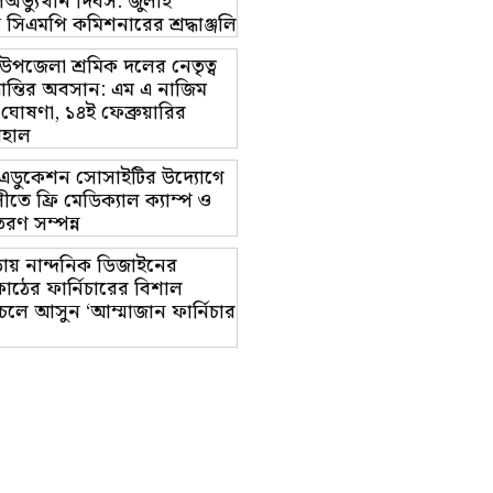
অভ্যুত্থান দিবস: জুলাই
ম্ভে সিএমপি কমিশনারের শ্রদ্ধাঞ্জলি
়া উপজেলা শ্রমিক দলের নেতৃত্ব
ভ্রান্তির অবসান: এম এ নাজিম
 ঘোষণা, ১৪ই ফেব্রুয়ারির
বহাল
ট এডুকেশন সোসাইটির উদ্যোগে
তে ফ্রি মেডিক্যাল ক্যাম্প ও
রণ সম্পন্ন
ায় নান্দনিক ডিজাইনের
াঠের ফার্নিচারের বিশাল
চলে আসুন ‘আম্মাজান ফার্নিচার