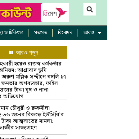
াস্থ্য ও চিকিৎসা
মতামত
বিনোদন
আরও
আরও পড়ুন
ারী হয়েও রাজস্ব কর্মকর্তার
অনিয়ম: আগ্রাবাদ ভূমি
রুণ মল্লিক সন্দ্বীপে বদলি ১৭
 ক্ষমতার অপব্যবহার, ফাইল
 হাজার টাকা ঘুষ ও নানা
র অভিযোগ
ামান চৌধুরী ও রুকমীলা
 ৩৬ জনের বিরুদ্ধে ইউসিবি’র
 টাকা আত্মসাতের মামলা:
্ষীর সাক্ষ্যগ্রহণ