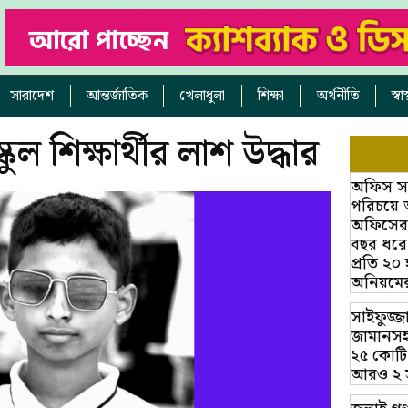
সারাদেশ
আন্তর্জাতিক
খেলাধুলা
শিক্ষা
অর্থনীতি
স্ব
ুল শিক্ষার্থীর লাশ উদ্ধার
অফিস সহক
পরিচয়ে 
অফিসের অ
বছর ধরে
প্রতি ২০
অনিয়মে
সাইফুজ্জ
জামানসহ
২৫ কোটি
আরও ২ সাক