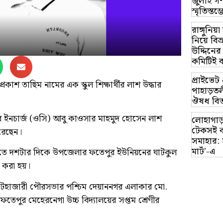
জুলাই গণ
স্মৃতিস্ত
রাঙ্গুনিয
নিয়ে বি
উদ্দিনের
কমিটিই 
প্রাইভে
রকাশ তাছিম নামের এক স্কুল শিক্ষার্থীর লাশ উদ্ধার
পাহাড়তলী
ঔষধ বিত
 ইনচার্জ (ওসি) আবু কাওসার মাহমুদ হোসেন লাশ
লোহাগাড়
টেকসই ক
করেছেন।
সমাহার: 
মার্ট’-এ
 রাতে দশটার দিকে উপজেলার ফতেপুর ইউনিয়নের ঘাটকুল
 করা হয়।
দিন হাটহাজারী পৌরসভার পশ্চিম দেয়াননগর এলাকার মো.
 ফতেপুর মেহেরনেগা উচ্চ বিদ্যালয়ের সপ্তম শ্রেণীর