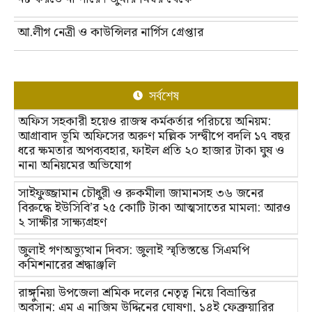
আ.লীগ নেত্রী ও কাউন্সিলর নার্গিস গ্রেপ্তার
সর্বশেষ
অফিস সহকারী হয়েও রাজস্ব কর্মকর্তার পরিচয়ে অনিয়ম:
আগ্রাবাদ ভূমি অফিসের অরুণ মল্লিক সন্দ্বীপে বদলি ১৭ বছর
ধরে ক্ষমতার অপব্যবহার, ফাইল প্রতি ২০ হাজার টাকা ঘুষ ও
নানা অনিয়মের অভিযোগ
সাইফুজ্জামান চৌধুরী ও রুকমীলা জামানসহ ৩৬ জনের
বিরুদ্ধে ইউসিবি’র ২৫ কোটি টাকা আত্মসাতের মামলা: আরও
২ সাক্ষীর সাক্ষ্যগ্রহণ
জুলাই গণঅভ্যুত্থান দিবস: জুলাই স্মৃতিস্তম্ভে সিএমপি
কমিশনারের শ্রদ্ধাঞ্জলি
রাঙ্গুনিয়া উপজেলা শ্রমিক দলের নেতৃত্ব নিয়ে বিভ্রান্তির
অবসান: এম এ নাজিম উদ্দিনের ঘোষণা, ১৪ই ফেব্রুয়ারির