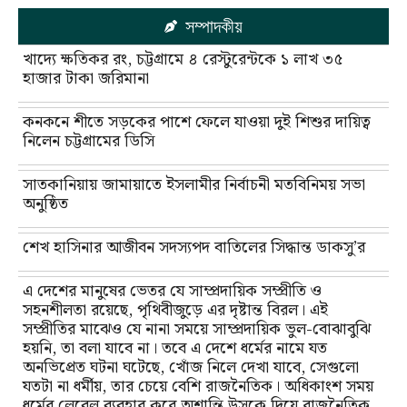
সম্পাদকীয়
খাদ্যে ক্ষতিকর রং, চট্টগ্রামে ৪ রেস্টুরেন্টকে ১ লাখ ৩৫
হাজার টাকা জরিমানা
কনকনে শীতে সড়কের পাশে ফেলে যাওয়া দুই শিশুর দায়িত্ব
নিলেন চট্টগ্রামের ডিসি
সাতকানিয়ায় জামায়াতে ইসলামীর নির্বাচনী মতবিনিময় সভা
অনুষ্ঠিত
শেখ হাসিনার আজীবন সদস্যপদ বাতিলের সিদ্ধান্ত ডাকসু’র
এ দেশের মানুষের ভেতর যে সাম্প্রদায়িক সম্প্রীতি ও
সহনশীলতা রয়েছে, পৃথিবীজুড়ে এর দৃষ্টান্ত বিরল। এই
সম্প্রীতির মাঝেও যে নানা সময়ে সাম্প্রদায়িক ভুল-বোঝাবুঝি
হয়নি, তা বলা যাবে না। তবে এ দেশে ধর্মের নামে যত
অনভিপ্রেত ঘটনা ঘটেছে, খোঁজ নিলে দেখা যাবে, সেগুলো
যতটা না ধর্মীয়, তার চেয়ে বেশি রাজনৈতিক। অধিকাংশ সময়
ধর্মের লেবেল ব্যবহার করে অশান্তি উসকে দিয়ে রাজনৈতিক