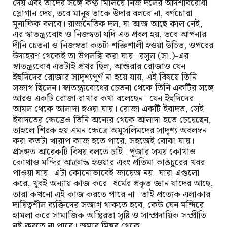
দেয় এবং তাদের সঙ্গে কণ্ঠ মিলিয়ে নিজ দলের আদর্শবিরোধী
স্লোগান দেয়, তবে মানুষ তাকে উদার বলবে না, বর্ণচোরা
মুনাফিক বলবে। রাজনৈতিক দল, যা আজ আছে কাল নেই,
এর স্বাতন্ত্র্যবোধ ও নিজস্বতা যদি এত প্রবল হয়, তবে আপনার
দীনি চেতনা ও নিজস্বতা কতটা শক্তিশালী হওয়া উচিত, ওপরের
উদাহরণ থেকেই তা উপলব্ধি করা যায়। রসুল (সা.)-এর
স্বাতন্ত্র্যবোধ এতটাই প্রখর ছিল, আশুরার রোজাও যেন
ইহুদিদের রোজার সাদৃশ্যপূর্ণ না হয়ে যায়, এই বিষয়ে তিনি
সজাগ ছিলেন। স্বাতন্ত্র্যবোধের চেতনা থেকে তিনি একটির সঙ্গে
আরও একটি রোজা রাখার কথা বলেছেন। যেন ইহুদিদের
আমল থেকে আলাদা হওয়া যায়। রোজা একটি ইবাদত, সেই
ইবাদতের ক্ষেত্রেও তিনি অন্যের থেকে আলাদা হতে চেয়েছেন,
তাহলে শিরক হয় এমন ক্ষেত্রে অমুসলিমদের সাদৃশ্য অবলম্বন
করা কতটা খারাপ কাজ হতে পারে, সহজেই বোঝা যায়।
প্রসঙ্গত আরেকটি বিষয় বলতে চাই। পূজার সময় কোথাও
কোথাও মন্দির আক্রান্ত হওয়ার এবং প্রতিমা ভাঙচুরের খবর
পাওয়া যায়। এটা কোনোভাবেই জায়েজ নয়। যারা এগুলো
করে, খুবই অন্যায় কাজ করে। ধর্মের প্রকৃত জ্ঞান যাদের আছে,
তারা কখনো এই কাজ করতে পারে না। তাই প্রত্যেক এলাকার
দায়িত্বশীল ব্যক্তিদের সজাগ থাকতে হবে, কেউ যেন মন্দিরে
হামলা করে সামাজিক অস্থিরতা সৃষ্টি ও সাম্প্রদায়িক সম্প্রীতি
নষ্ট করতে না পারে। জুমার মিম্বর থেকে