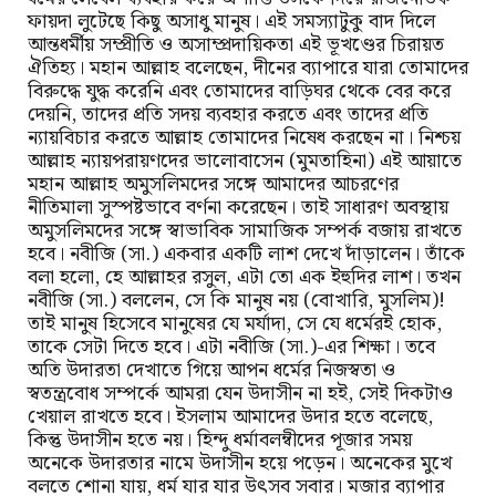
ফায়দা লুটেছে কিছু অসাধু মানুষ। এই সমস্যাটুকু বাদ দিলে
আন্তধর্মীয় সম্প্রীতি ও অসাম্প্রদায়িকতা এই ভূখণ্ডের চিরায়ত
ঐতিহ্য। মহান আল্লাহ বলেছেন, দীনের ব্যাপারে যারা তোমাদের
বিরুদ্ধে যুদ্ধ করেনি এবং তোমাদের বাড়িঘর থেকে বের করে
দেয়নি, তাদের প্রতি সদয় ব্যবহার করতে এবং তাদের প্রতি
ন্যায়বিচার করতে আল্লাহ তোমাদের নিষেধ করছেন না। নিশ্চয়
আল্লাহ ন্যায়পরায়ণদের ভালোবাসেন (মুমতাহিনা) এই আয়াতে
মহান আল্লাহ অমুসলিমদের সঙ্গে আমাদের আচরণের
নীতিমালা সুস্পষ্টভাবে বর্ণনা করেছেন। তাই সাধারণ অবস্থায়
অমুসলিমদের সঙ্গে স্বাভাবিক সামাজিক সম্পর্ক বজায় রাখতে
হবে। নবীজি (সা.) একবার একটি লাশ দেখে দাঁড়ালেন। তাঁকে
বলা হলো, হে আল্লাহর রসুল, এটা তো এক ইহুদির লাশ। তখন
নবীজি (সা.) বললেন, সে কি মানুষ নয় (বোখারি, মুসলিম)!
তাই মানুষ হিসেবে মানুষের যে মর্যাদা, সে যে ধর্মেরই হোক,
তাকে সেটা দিতে হবে। এটা নবীজি (সা.)-এর শিক্ষা। তবে
অতি উদারতা দেখাতে গিয়ে আপন ধর্মের নিজস্বতা ও
স্বতন্ত্রবোধ সম্পর্কে আমরা যেন উদাসীন না হই, সেই দিকটাও
খেয়াল রাখতে হবে। ইসলাম আমাদের উদার হতে বলেছে,
কিন্তু উদাসীন হতে নয়। হিন্দু ধর্মাবলম্বীদের পূজার সময়
অনেকে উদারতার নামে উদাসীন হয়ে পড়েন। অনেকের মুখে
বলতে শোনা যায়, ধর্ম যার যার উৎসব সবার। মজার ব্যাপার