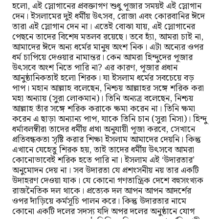
হলো, এই স্লোগানের প্রবক্তাগণ শুধু পূজার সময়ই এই স্লোগান
দেন। ইসলামের দুই ধর্মীয় উৎসব, রোজা এবং কোরবানির ঈদে
তারা এই স্লোগান দেন না। এতেই বোঝা যায়, এই স্লোগানের
পেছনে তাদের বিশেষ মতলব রয়েছে। তবে হ্যাঁ, আমরা চাই না,
আমাদের ঈদে অন্য ধর্মের মানুষ অংশ নিক। এটা অন্যের ওপর
ধর্ম চাপিয়ে দেওয়ার নামান্তর। কেন আমরা হিন্দুদের পূজার
উৎসবে অংশ নিতে পারি না? এর কারণ, পূজার প্রধান
আনুষ্ঠানিকতাই হলো শিরক। যা ইসলাম ধর্মের সবচেয়ে বড়
পাপ। মহান আল্লাহ বলেছেন, নিশ্চয় আল্লাহর সঙ্গে শরিক করা
মহা অন্যায় (সুরা লোকমান)। তিনি অন্যত্র বলেছেন, নিশ্চয়
আল্লাহ তাঁর সঙ্গে শরিক করাকে ক্ষমা করেন না। তিনি ক্ষমা
করেন এ ছাড়া অন্যান্য পাপ, যাকে তিনি চান (সুরা নিসা)। হিন্দু
ধর্মাবলম্বীরা তাদের ধর্মীয় প্রথা অনুযায়ী পূজা করবে, সেখানে
প্রতিবন্ধকতা সৃষ্টি করার শিক্ষা ইসলাম আমাদের দেয়নি। কিন্তু
এখানে যেহেতু শিরক হয়, তাই তাদের ধর্মীয় উৎসবে আমরা
কোনোভাবেই শরিক হতে পারি না। ইসলাম এই ‘উদারতার’
অনুমোদন দেয় না। সব উদারতা যে প্রশংসনীয় নয় তার একটি
উদাহরণ দেওয়া যাক। যে কোনো গণতান্ত্রিক দেশে বহুসংখ্যক
রাজনৈতিক দল থাকে। প্রত্যেক দল আপন আপন আদর্শের
ওপর দাঁড়িয়ে কর্মসূচি পালন করে। কিন্তু উদারতার নামে
কোনো একটি দলের সদস্য যদি অপর দলের অনুষ্ঠানে যোগ