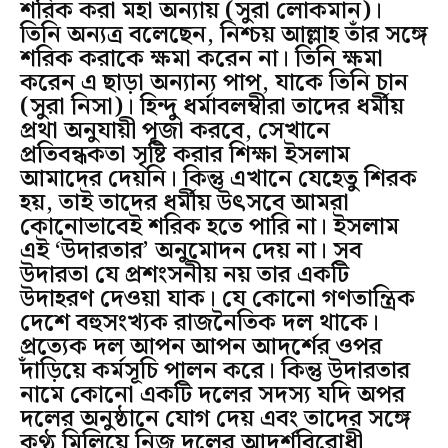
শরিক করা মহা অন্যায় (সুরা লোকমান)।
তিনি অন্যত্র বলেছেন, নিশ্চয় আল্লাহ তাঁর সঙ্গে
শরিক করাকে ক্ষমা করেন না। তিনি ক্ষমা
করেন এ ছাড়া অন্যান্য পাপ, যাকে তিনি চান
(সুরা নিসা)। হিন্দু ধর্মাবলম্বীরা তাদের ধর্মীয়
প্রথা অনুযায়ী পূজা করবে, সেখানে
প্রতিবন্ধকতা সৃষ্টি করার শিক্ষা ইসলাম
আমাদের দেয়নি। কিন্তু এখানে যেহেতু শিরক
হয়, তাই তাদের ধর্মীয় উৎসবে আমরা
কোনোভাবেই শরিক হতে পারি না। ইসলাম
এই ‘উদারতার’ অনুমোদন দেয় না। সব
উদারতা যে প্রশংসনীয় নয় তার একটি
উদাহরণ দেওয়া যাক। যে কোনো গণতান্ত্রিক
দেশে বহুসংখ্যক রাজনৈতিক দল থাকে।
প্রত্যেক দল আপন আপন আদর্শের ওপর
দাঁড়িয়ে কর্মসূচি পালন করে। কিন্তু উদারতার
নামে কোনো একটি দলের সদস্য যদি অপর
দলের অনুষ্ঠানে যোগ দেয় এবং তাদের সঙ্গে
কণ্ঠ মিলিয়ে নিজ দলের আদর্শবিরোধী