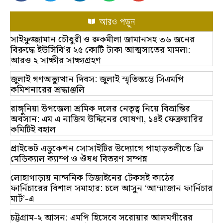
আরও পড়ুন
সাইফুজ্জামান চৌধুরী ও রুকমীলা জামানসহ ৩৬ জনের
বিরুদ্ধে ইউসিবি’র ২৫ কোটি টাকা আত্মসাতের মামলা:
আরও ২ সাক্ষীর সাক্ষ্যগ্রহণ
জুলাই গণঅভ্যুত্থান দিবস: জুলাই স্মৃতিস্তম্ভে সিএমপি
কমিশনারের শ্রদ্ধাঞ্জলি
রাঙ্গুনিয়া উপজেলা শ্রমিক দলের নেতৃত্ব নিয়ে বিভ্রান্তির
অবসান: এম এ নাজিম উদ্দিনের ঘোষণা, ১৪ই ফেব্রুয়ারির
কমিটিই বহাল
প্রাইভেট এডুকেশন সোসাইটির উদ্যোগে পাহাড়তলীতে ফ্রি
মেডিক্যাল ক্যাম্প ও ঔষধ বিতরণ সম্পন্ন
লোহাগাড়ায় নান্দনিক ডিজাইনের টেকসই কাঠের
ফার্নিচারের বিশাল সমাহার: চলে আসুন ‘আম্মাজান ফার্নিচার
মার্ট’-এ
চট্টগ্রাম-২ আসন: এমপি হিসেবে সরোয়ার আলমগীরের