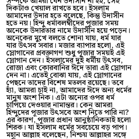
সম্পর্কে আমরা যেন উদাসীন না হই, সেই
দিকটাও খেয়াল রাখতে হবে। ইসলাম
আমাদের উদার হতে বলেছে, কিন্তু উদাসীন
হতে নয়। হিন্দু ধর্মাবলম্বীদের পূজার সময়
অনেকে উদারতার নামে উদাসীন হয়ে পড়েন।
অনেকের মুখে বলতে শোনা যায়, ধর্ম যার
যার উৎসব সবার। মজার ব্যাপার হলো, এই
স্লোগানের প্রবক্তাগণ শুধু পূজার সময়ই এই
স্লোগান দেন। ইসলামের দুই ধর্মীয় উৎসব,
রোজা এবং কোরবানির ঈদে তারা এই স্লোগান
দেন না। এতেই বোঝা যায়, এই স্লোগানের
পেছনে তাদের বিশেষ মতলব রয়েছে। তবে
হ্যাঁ, আমরা চাই না, আমাদের ঈদে অন্য ধর্মের
মানুষ অংশ নিক। এটা অন্যের ওপর ধর্ম
চাপিয়ে দেওয়ার নামান্তর। কেন আমরা
হিন্দুদের পূজার উৎসবে অংশ নিতে পারি না?
এর কারণ, পূজার প্রধান আনুষ্ঠানিকতাই হলো
শিরক। যা ইসলাম ধর্মের সবচেয়ে বড় পাপ।
মহান আল্লাহ বলেছেন, নিশ্চয় আল্লাহর সঙ্গে