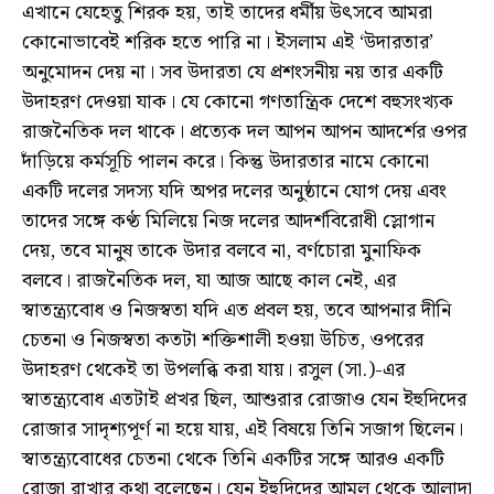
এখানে যেহেতু শিরক হয়, তাই তাদের ধর্মীয় উৎসবে আমরা
কোনোভাবেই শরিক হতে পারি না। ইসলাম এই ‘উদারতার’
অনুমোদন দেয় না। সব উদারতা যে প্রশংসনীয় নয় তার একটি
উদাহরণ দেওয়া যাক। যে কোনো গণতান্ত্রিক দেশে বহুসংখ্যক
রাজনৈতিক দল থাকে। প্রত্যেক দল আপন আপন আদর্শের ওপর
দাঁড়িয়ে কর্মসূচি পালন করে। কিন্তু উদারতার নামে কোনো
একটি দলের সদস্য যদি অপর দলের অনুষ্ঠানে যোগ দেয় এবং
তাদের সঙ্গে কণ্ঠ মিলিয়ে নিজ দলের আদর্শবিরোধী স্লোগান
দেয়, তবে মানুষ তাকে উদার বলবে না, বর্ণচোরা মুনাফিক
বলবে। রাজনৈতিক দল, যা আজ আছে কাল নেই, এর
স্বাতন্ত্র্যবোধ ও নিজস্বতা যদি এত প্রবল হয়, তবে আপনার দীনি
চেতনা ও নিজস্বতা কতটা শক্তিশালী হওয়া উচিত, ওপরের
উদাহরণ থেকেই তা উপলব্ধি করা যায়। রসুল (সা.)-এর
স্বাতন্ত্র্যবোধ এতটাই প্রখর ছিল, আশুরার রোজাও যেন ইহুদিদের
রোজার সাদৃশ্যপূর্ণ না হয়ে যায়, এই বিষয়ে তিনি সজাগ ছিলেন।
স্বাতন্ত্র্যবোধের চেতনা থেকে তিনি একটির সঙ্গে আরও একটি
রোজা রাখার কথা বলেছেন। যেন ইহুদিদের আমল থেকে আলাদা