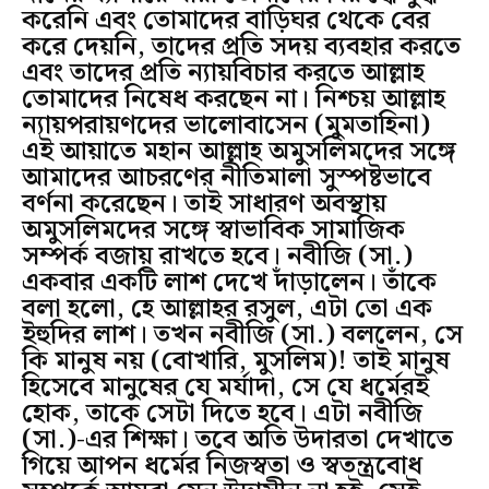
করেনি এবং তোমাদের বাড়িঘর থেকে বের
করে দেয়নি, তাদের প্রতি সদয় ব্যবহার করতে
এবং তাদের প্রতি ন্যায়বিচার করতে আল্লাহ
তোমাদের নিষেধ করছেন না। নিশ্চয় আল্লাহ
ন্যায়পরায়ণদের ভালোবাসেন (মুমতাহিনা)
এই আয়াতে মহান আল্লাহ অমুসলিমদের সঙ্গে
আমাদের আচরণের নীতিমালা সুস্পষ্টভাবে
বর্ণনা করেছেন। তাই সাধারণ অবস্থায়
অমুসলিমদের সঙ্গে স্বাভাবিক সামাজিক
সম্পর্ক বজায় রাখতে হবে। নবীজি (সা.)
একবার একটি লাশ দেখে দাঁড়ালেন। তাঁকে
বলা হলো, হে আল্লাহর রসুল, এটা তো এক
ইহুদির লাশ। তখন নবীজি (সা.) বললেন, সে
কি মানুষ নয় (বোখারি, মুসলিম)! তাই মানুষ
হিসেবে মানুষের যে মর্যাদা, সে যে ধর্মেরই
হোক, তাকে সেটা দিতে হবে। এটা নবীজি
(সা.)-এর শিক্ষা। তবে অতি উদারতা দেখাতে
গিয়ে আপন ধর্মের নিজস্বতা ও স্বতন্ত্রবোধ