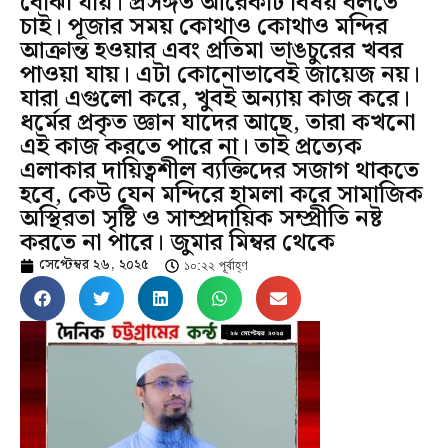
বোঝা যায়। প্রসঙ্গত আরেকটি বিষয় বলতে
চাই। পূজার সময় কোথাও কোথাও মন্দির
আক্রান্ত হওয়ার এবং প্রতিমা ভাঙচুরের খবর
পাওয়া যায়। এটা কোনোভাবেই জায়েজ নয়।
যারা এগুলো করে, খুবই অন্যায় কাজ করে।
ধর্মের প্রকৃত জ্ঞান যাদের আছে, তারা কখনো
এই কাজ করতে পারে না। তাই প্রত্যেক
এলাকার দায়িত্বশীল ব্যক্তিদের সজাগ থাকতে
হবে, কেউ যেন মন্দিরে হামলা করে সামাজিক
অস্থিরতা সৃষ্টি ও সাম্প্রদায়িক সম্প্রীতি নষ্ট
করতে না পারে। জুমার মিম্বর থেকে
সেপ্টেম্বর ২৬, ২০২৫
১০:২২ পূর্বাহ্ণ