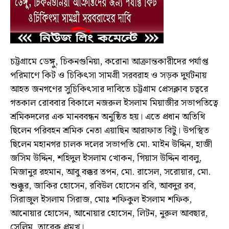
চট্টগ্রামে ডেঙ্গু, চিকনগুনিয়া, করোনা আক্রান্তকারীদের পর্যাপ্ত
পরিমাণে কিট ও চিকিৎসা সামগ্রী সরবরাহ ও সড়ক দুর্ঘটনায়
আহত জনগণের সুচিকিৎসার দাবিতে চট্টগ্রাম প্রেসক্লাব চত্বরে
গতকাল রোববার বিকালে নজরুল ইসলাম মিয়াজীর সভাপতিত্বে
শ্রমিকদলের এক মানববন্ধন অনুষ্ঠিত হয়। এতে প্রধান অতিথি
ছিলেন পরিবহন শ্রমিক নেতা এয়াছিন আরাফাত বিটু। উপস্থিত
ছিলেন মহানগর চালক দলের সভাপতি মো. মাইন উদ্দিন, হাজী
জসিম উদ্দিন, শহিদুল ইসলাম খোকন, গিয়াস উদ্দিন বাবলু,
মিজানুর রহমান, আবু বক্কর তপন, মো. রাসেল, সরোয়ার, মো.
শুক্কুর, জাকির হোসেন, রবিউল হোসেন রবি, আবদুর রব,
সিরাজুল ইসলাম সিরাজ, মোঃ শফিকুল ইসলাম শফিক,
আনোয়ার হোসেন, আনোয়ার হোসেন, লিটন, নুরুল আবছার,
সেলিম, তারেক প্রমুখ।