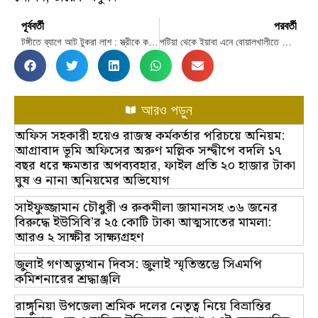
পূর্ববর্তী
পরবর্তী
টঙ্গীতে ব্যাগে আট টুকরা লাশ : স্ত্রীকে কটূক্তি করায় যুবককে হত্যা
পটিয়া থেকে ইয়াবা এনে বোয়ালখালীতে বিক্রি, কারবারি আটক
আরও পড়ুন
অফিস সহকারী হয়েও রাজস্ব কর্মকর্তার পরিচয়ে অনিয়ম:
আগ্রাবাদ ভূমি অফিসের অরুণ মল্লিক সন্দ্বীপে বদলি ১৭
বছর ধরে ক্ষমতার অপব্যবহার, ফাইল প্রতি ২০ হাজার টাকা
ঘুষ ও নানা অনিয়মের অভিযোগ
সাইফুজ্জামান চৌধুরী ও রুকমীলা জামানসহ ৩৬ জনের
বিরুদ্ধে ইউসিবি’র ২৫ কোটি টাকা আত্মসাতের মামলা:
আরও ২ সাক্ষীর সাক্ষ্যগ্রহণ
জুলাই গণঅভ্যুত্থান দিবস: জুলাই স্মৃতিস্তম্ভে সিএমপি
কমিশনারের শ্রদ্ধাঞ্জলি
রাঙ্গুনিয়া উপজেলা শ্রমিক দলের নেতৃত্ব নিয়ে বিভ্রান্তির