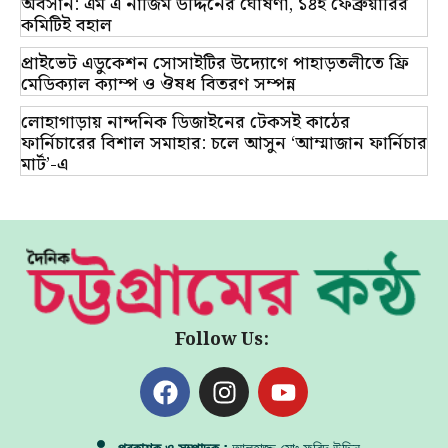
অবসান: এম এ নাজিম উদ্দিনের ঘোষণা, ১৪ই ফেব্রুয়ারির
কমিটিই বহাল
প্রাইভেট এডুকেশন সোসাইটির উদ্যোগে পাহাড়তলীতে ফ্রি
মেডিক্যাল ক্যাম্প ও ঔষধ বিতরণ সম্পন্ন
লোহাগাড়ায় নান্দনিক ডিজাইনের টেকসই কাঠের
ফার্নিচারের বিশাল সমাহার: চলে আসুন ‘আম্মাজান ফার্নিচার
মার্ট’-এ
Follow Us: