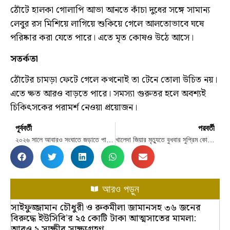
ঠোঁটে হালকা গোলাপি আভা আনতে কাঁচা দুধের সঙ্গে সামান্য
লেবুর রস মিশিয়ে লাগিয়ে শুকিয়ে গেলে আলতোভাবে ঘষে
পরিষ্কার করা যেতে পারে। এতে মৃত কোষও উঠে আসে।
সতর্কতা
ঠোঁটের চামড়া ফেটে গেলে কখনোই তা টেনে তোলা উচিত নয়।
এতে ক্ষত আরও বাড়তে পারে। সমস্যা গুরুতর হলে অবশ্যই
চিকিৎসকের পরামর্শ নেওয়া প্রয়োজন।
পূর্ববর্তী
পরবর্তী
২০২৬ সালে আবারও সংঘাতে জড়াতে পারে ভারত-পাকিস্তান: মার্কিন রিপোর্ট
খালেদা জিয়ার মৃত্যুতে বুধবার সুপ্রিম কোর্টেও সাধারণ ছুটি
আরও পড়ুন
সাইফুজ্জামান চৌধুরী ও রুকমীলা জামানসহ ৩৬ জনের
বিরুদ্ধে ইউসিবি’র ২৫ কোটি টাকা আত্মসাতের মামলা:
আরও ২ সাক্ষীর সাক্ষ্যগ্রহণ