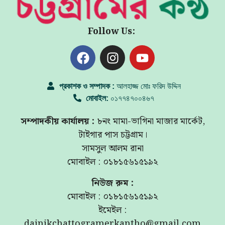
Follow Us:
প্রকাশক ও সম্পাদক :
আলহাজ্জ মোঃ ফরিদ উদ্দিন
মোবাইল:
০১৭৭৪৭০০৪৬৭
সম্পাদকীয় কার্যালয় :
৮নং মামা-ভাগিনা মাজার মার্কেট,
টাইগার পাস চট্টগ্রাম।
সামসুল আলম রানা
মোবাইল : ০১৮১৫৬১৫১৯২
নিউজ রুম :
মোবাইল : ০১৮১৫৬১৫১৯২
ইমেইল :
dainikchattogramerkantho@gmail.com